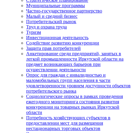
Стратегическое планирование
Муниципальные программы
Частно-государственное партнерство
Малый и средний бизнес
Потребительский рынок
Труд и охрана труда
Туризм
Инвестиционная деятельность
Содействие развитию конкуренции
Защита прав потребителей
Анкетирование среди предприятий, занятых в
легкой промышленности Иркутской области на
предмет возникающих барьеров при
осуществлении деятельности
Опрос для граждан с инвалидностью и
маломобильных групп населения в части
удовлетворенности уровнем доступности объектов
потребительского рынка
Социологические опросы в рамках проведения
ежегодного мониторинга состояния развития
конкуренции на товарных рынках Иркутской
области
Потребность хозяйствующих субъектов в
предоставлении мест для размещения
нестационарных торговых объектов