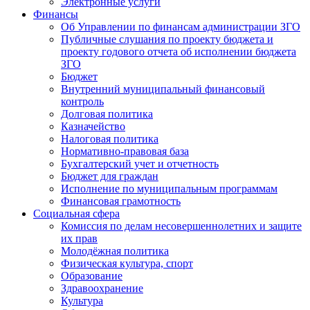
Электронные услуги
Финансы
Об Управлении по финансам администрации ЗГО
Публичные слушания по проекту бюджета и
проекту годового отчета об исполнении бюджета
ЗГО
Бюджет
Внутренний муниципальный финансовый
контроль
Долговая политика
Казначейство
Налоговая политика
Нормативно-правовая база
Бухгалтерский учет и отчетность
Бюджет для граждан
Исполнение по муниципальным программам
Финансовая грамотность
Социальная сфера
Комиссия по делам несовершеннолетних и защите
их прав
Молодёжная политика
Физическая культура, спорт
Образование
Здравоохранение
Культура