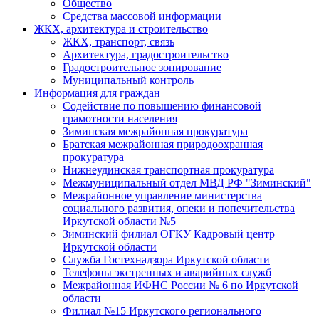
Общество
Средства массовой информации
ЖКХ, архитектура и строительство
ЖКХ, транспорт, связь
Архитектура, градостроительство
Градостроительное зонирование
Муниципальный контроль
Информация для граждан
Содействие по повышению финансовой
грамотности населения
Зиминская межрайонная прокуратура
Братская межрайонная природоохранная
прокуратура
Нижнеудинская транспортная прокуратура
Межмуниципальный отдел МВД РФ "Зиминский"
Межрайонное управление министерства
социального развития, опеки и попечительства
Иркутской области №5
Зиминский филиал ОГКУ Кадровый центр
Иркутской области
Служба Гостехнадзора Иркутской области
Телефоны экстренных и аварийных служб
Межрайонная ИФНС России № 6 по Иркутской
области
Филиал №15 Иркутского регионального