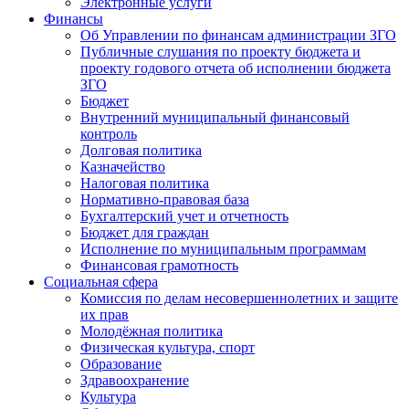
Электронные услуги
Финансы
Об Управлении по финансам администрации ЗГО
Публичные слушания по проекту бюджета и
проекту годового отчета об исполнении бюджета
ЗГО
Бюджет
Внутренний муниципальный финансовый
контроль
Долговая политика
Казначейство
Налоговая политика
Нормативно-правовая база
Бухгалтерский учет и отчетность
Бюджет для граждан
Исполнение по муниципальным программам
Финансовая грамотность
Социальная сфера
Комиссия по делам несовершеннолетних и защите
их прав
Молодёжная политика
Физическая культура, спорт
Образование
Здравоохранение
Культура