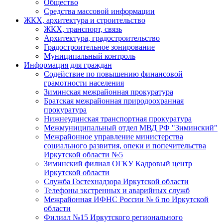
Общество
Средства массовой информации
ЖКХ, архитектура и строительство
ЖКХ, транспорт, связь
Архитектура, градостроительство
Градостроительное зонирование
Муниципальный контроль
Информация для граждан
Содействие по повышению финансовой
грамотности населения
Зиминская межрайонная прокуратура
Братская межрайонная природоохранная
прокуратура
Нижнеудинская транспортная прокуратура
Межмуниципальный отдел МВД РФ "Зиминский"
Межрайонное управление министерства
социального развития, опеки и попечительства
Иркутской области №5
Зиминский филиал ОГКУ Кадровый центр
Иркутской области
Служба Гостехнадзора Иркутской области
Телефоны экстренных и аварийных служб
Межрайонная ИФНС России № 6 по Иркутской
области
Филиал №15 Иркутского регионального