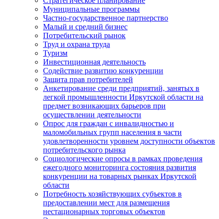
Стратегическое планирование
Муниципальные программы
Частно-государственное партнерство
Малый и средний бизнес
Потребительский рынок
Труд и охрана труда
Туризм
Инвестиционная деятельность
Содействие развитию конкуренции
Защита прав потребителей
Анкетирование среди предприятий, занятых в
легкой промышленности Иркутской области на
предмет возникающих барьеров при
осуществлении деятельности
Опрос для граждан с инвалидностью и
маломобильных групп населения в части
удовлетворенности уровнем доступности объектов
потребительского рынка
Социологические опросы в рамках проведения
ежегодного мониторинга состояния развития
конкуренции на товарных рынках Иркутской
области
Потребность хозяйствующих субъектов в
предоставлении мест для размещения
нестационарных торговых объектов