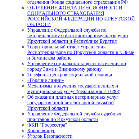
отделения Фонда социального страхования РФ
ОТДЕЛЕНИЕ ФОНДА ПЕНСИОННОГО И
СОЦИАЛЬНОГО СТРАХОВАНИЯ
РОССИЙСКОЙ ФЕДЕРАЦИИ ПО ИРКУТСКОЙ
ОБЛАСТИ
Управление Федеральной службы по
ветеринарному и фитосанитарному надзору по
Иркутской области и Республике Бурятия
Территориальный отдел Управления
Роспотребнадзора по Иркутской области в г. Зиме
и Зиминском районе
Управление социальной защиты населения по
городу Зиме и Зиминскому району
Телефоны центров социальной помощи
«Горячие линии»
Механизмы получения государственных и
муниципальных услуг (реализация 210-ФЗ)
Об оказании платных ветеринарных услуг
государственной ветеринарной службой
Иркутской области
Управление Федеральной службы судебных
приставов по Иркутской области
ФКП "Росреестра"
Коронавирус
Уголок Безопасности