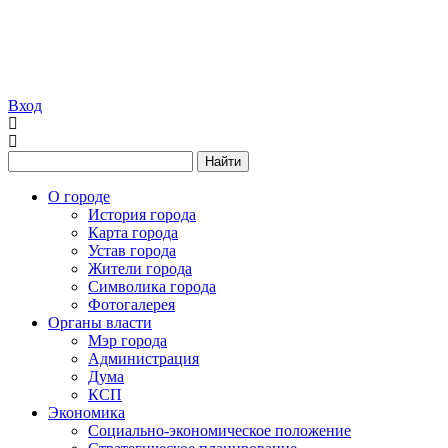
Вход
Найти
О городе
История города
Карта города
Устав города
Жители города
Символика города
Фотогалерея
Органы власти
Мэр города
Администрация
Дума
КСП
Экономика
Социально-экономическое положение