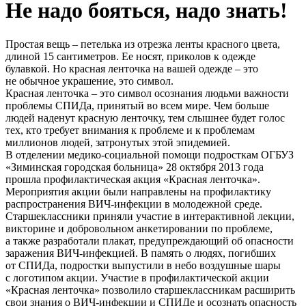
Не надо бояться, надо знать!
Простая вещь – петелька из отрезка ленты красного цвета,
длиной 15 сантиметров. Ее носят, приколов к одежде
булавкой. Но красная ленточка на вашей одежде – это
не обычное украшение, это символ.
Красная ленточка – это символ осознания людьми важности
проблемы СПИДа, принятый во всем мире. Чем больше
людей наденут красную ленточку, тем слышнее будет голос
тех, кто требует внимания к проблеме и к проблемам
миллионов людей, затронутых этой эпидемией.
В отделении медико-социальной помощи подросткам ОГБУЗ
«Зиминская городская больница» 28 октября 2013 года
прошла профилактическая акция «Красная ленточка».
Мероприятия акции были направлены на профилактику
распространения ВИЧ-инфекции в молодежной среде.
Старшеклассники приняли участие в интерактивной лекции,
викторине и добровольном анкетировании по проблеме,
а также разработали плакат, предупреждающий об опасности
заражения ВИЧ-инфекцией. В память о людях, погибших
от СПИДа, подростки выпустили в небо воздушные шары
с логотипом акции. Участие в профилактической акции
«Красная ленточка» позволило старшеклассникам расширить
свои знания о ВИЧ-инфекции и СПИДе и осознать опасность