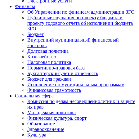
Электронные услуги
Финансы
Об Управлении по финансам администрации ЗГО
Публичные слушания по проекту бюджета и
проекту годового отчета об исполнении бюджета
ЗГО
Бюджет
Внутренний муниципальный финансовый
контроль
Долговая политика
Казначейство
Налоговая политика
Нормативно-правовая база
Бухгалтерский учет и отчетность
Бюджет для граждан
Исполнение по муниципальным программам
Финансовая грамотность
Социальная сфера
Комиссия по делам несовершеннолетних и защите
их прав
Молодёжная политика
Физическая культура, спорт
Образование
Здравоохранение
Культура