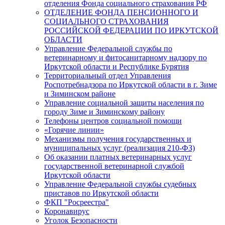
отделения Фонда социального страхования РФ
ОТДЕЛЕНИЕ ФОНДА ПЕНСИОННОГО И
СОЦИАЛЬНОГО СТРАХОВАНИЯ
РОССИЙСКОЙ ФЕДЕРАЦИИ ПО ИРКУТСКОЙ
ОБЛАСТИ
Управление Федеральной службы по
ветеринарному и фитосанитарному надзору по
Иркутской области и Республике Бурятия
Территориальный отдел Управления
Роспотребнадзора по Иркутской области в г. Зиме
и Зиминском районе
Управление социальной защиты населения по
городу Зиме и Зиминскому району
Телефоны центров социальной помощи
«Горячие линии»
Механизмы получения государственных и
муниципальных услуг (реализация 210-ФЗ)
Об оказании платных ветеринарных услуг
государственной ветеринарной службой
Иркутской области
Управление Федеральной службы судебных
приставов по Иркутской области
ФКП "Росреестра"
Коронавирус
Уголок Безопасности