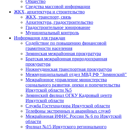
Общество
Средства массовой информации
ЖКХ, архитектура и строительство
ЖКХ, транспорт, связь
Архитектура, градостроительство
Градостроительное зонирование
Муниципальный контроль
Информация для граждан
Содействие по повышению финансовой
грамотности населения
Зиминская межрайонная прокуратура
Братская межрайонная природоохранная
прокуратура
Нижнеудинская транспортная прокуратура
Межмуниципальный отдел МВД РФ "Зиминский"
Межрайонное управление министерства
социального развития, опеки и попечительства
Иркутской области №5
Зиминский филиал ОГКУ Кадровый центр
Иркутской области
Служба Гостехнадзора Иркутской области
Телефоны экстренных и аварийных служб
Межрайонная ИФНС России № 6 по Иркутской
области
Филиал №15 Иркутского регионального