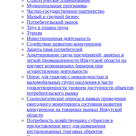
Стратегическое планирование
Муниципальные программы
Частно-государственное партнерство
Малый и средний бизнес
Потребительский рынок
Труд и охрана труда
Туризм
Инвестиционная деятельность
Содействие развитию конкуренции
Защита прав потребителей
Анкетирование среди предприятий, занятых в
легкой промышленности Иркутской области на
предмет возникающих барьеров при
осуществлении деятельности
Опрос для граждан с инвалидностью и
маломобильных групп населения в части
удовлетворенности уровнем доступности объектов
потребительского рынка
Социологические опросы в рамках проведения
ежегодного мониторинга состояния развития
конкуренции на товарных рынках Иркутской
области
Потребность хозяйствующих субъектов в
предоставлении мест для размещения
нестационарных торговых объектов