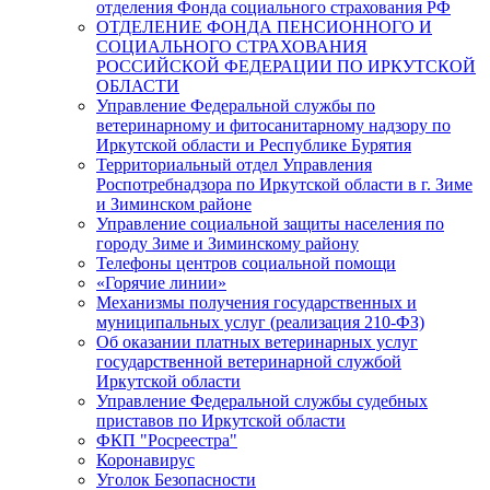
отделения Фонда социального страхования РФ
ОТДЕЛЕНИЕ ФОНДА ПЕНСИОННОГО И
СОЦИАЛЬНОГО СТРАХОВАНИЯ
РОССИЙСКОЙ ФЕДЕРАЦИИ ПО ИРКУТСКОЙ
ОБЛАСТИ
Управление Федеральной службы по
ветеринарному и фитосанитарному надзору по
Иркутской области и Республике Бурятия
Территориальный отдел Управления
Роспотребнадзора по Иркутской области в г. Зиме
и Зиминском районе
Управление социальной защиты населения по
городу Зиме и Зиминскому району
Телефоны центров социальной помощи
«Горячие линии»
Механизмы получения государственных и
муниципальных услуг (реализация 210-ФЗ)
Об оказании платных ветеринарных услуг
государственной ветеринарной службой
Иркутской области
Управление Федеральной службы судебных
приставов по Иркутской области
ФКП "Росреестра"
Коронавирус
Уголок Безопасности