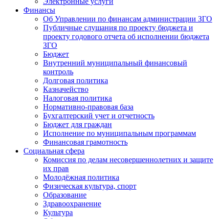
Электронные услуги
Финансы
Об Управлении по финансам администрации ЗГО
Публичные слушания по проекту бюджета и
проекту годового отчета об исполнении бюджета
ЗГО
Бюджет
Внутренний муниципальный финансовый
контроль
Долговая политика
Казначейство
Налоговая политика
Нормативно-правовая база
Бухгалтерский учет и отчетность
Бюджет для граждан
Исполнение по муниципальным программам
Финансовая грамотность
Социальная сфера
Комиссия по делам несовершеннолетних и защите
их прав
Молодёжная политика
Физическая культура, спорт
Образование
Здравоохранение
Культура