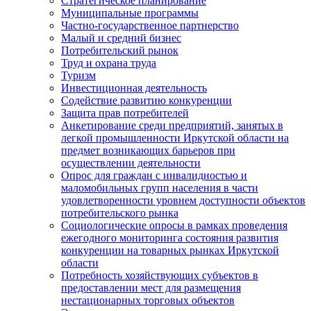
Стратегическое планирование
Муниципальные программы
Частно-государственное партнерство
Малый и средний бизнес
Потребительский рынок
Труд и охрана труда
Туризм
Инвестиционная деятельность
Содействие развитию конкуренции
Защита прав потребителей
Анкетирование среди предприятий, занятых в
легкой промышленности Иркутской области на
предмет возникающих барьеров при
осуществлении деятельности
Опрос для граждан с инвалидностью и
маломобильных групп населения в части
удовлетворенности уровнем доступности объектов
потребительского рынка
Социологические опросы в рамках проведения
ежегодного мониторинга состояния развития
конкуренции на товарных рынках Иркутской
области
Потребность хозяйствующих субъектов в
предоставлении мест для размещения
нестационарных торговых объектов