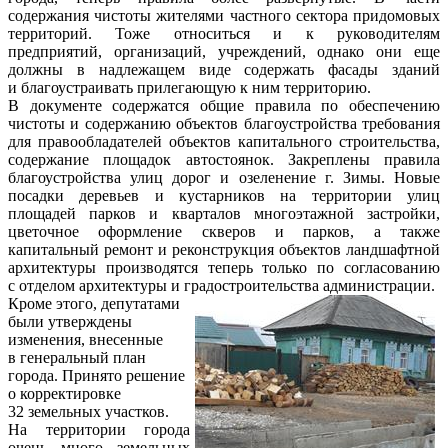
содержания чистоты жителями частного сектора придомовых
территорий. Тоже относиться и к руководителям
предприятий, организаций, учреждений, однако они еще
должны в надлежащем виде содержать фасады зданий
и благоустраивать прилегающую к ним территорию.
В документе содержатся общие правила по обеспечению
чистоты и содержанию объектов благоустройства требования
для правообладателей объектов капитального строительства,
содержание площадок автостоянок. Закреплены правила
благоустройства улиц дорог и озеленение г. Зимы. Новые
посадки деревьев и кустарников на территории улиц
площадей парков и кварталов многоэтажной застройки,
цветочное оформление скверов и парков, а также
капитальный ремонт и реконструкция объектов ландшафтной
архитектуры производятся теперь только по согласованию
с отделом архитектуры и градостроительства администрации.
Кроме этого, депутатами
были утверждены
изменения, внесенные
в генеральный план
города. Принято решение
о корректировке
32 земельных участков.
На территории города
очень много земельных