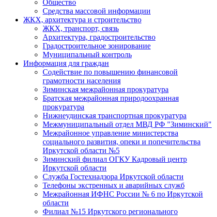
Общество
Средства массовой информации
ЖКХ, архитектура и строительство
ЖКХ, транспорт, связь
Архитектура, градостроительство
Градостроительное зонирование
Муниципальный контроль
Информация для граждан
Содействие по повышению финансовой
грамотности населения
Зиминская межрайонная прокуратура
Братская межрайонная природоохранная
прокуратура
Нижнеудинская транспортная прокуратура
Межмуниципальный отдел МВД РФ "Зиминский"
Межрайонное управление министерства
социального развития, опеки и попечительства
Иркутской области №5
Зиминский филиал ОГКУ Кадровый центр
Иркутской области
Служба Гостехнадзора Иркутской области
Телефоны экстренных и аварийных служб
Межрайонная ИФНС России № 6 по Иркутской
области
Филиал №15 Иркутского регионального