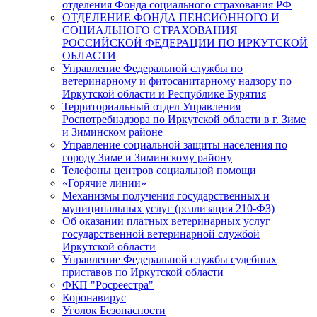
отделения Фонда социального страхования РФ
ОТДЕЛЕНИЕ ФОНДА ПЕНСИОННОГО И
СОЦИАЛЬНОГО СТРАХОВАНИЯ
РОССИЙСКОЙ ФЕДЕРАЦИИ ПО ИРКУТСКОЙ
ОБЛАСТИ
Управление Федеральной службы по
ветеринарному и фитосанитарному надзору по
Иркутской области и Республике Бурятия
Территориальный отдел Управления
Роспотребнадзора по Иркутской области в г. Зиме
и Зиминском районе
Управление социальной защиты населения по
городу Зиме и Зиминскому району
Телефоны центров социальной помощи
«Горячие линии»
Механизмы получения государственных и
муниципальных услуг (реализация 210-ФЗ)
Об оказании платных ветеринарных услуг
государственной ветеринарной службой
Иркутской области
Управление Федеральной службы судебных
приставов по Иркутской области
ФКП "Росреестра"
Коронавирус
Уголок Безопасности