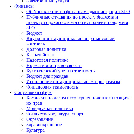
Электронные услуги
Финансы
Об Управлении по финансам администрации ЗГО
Публичные слушания по проекту бюджета и
проекту годового отчета об исполнении бюджета
ЗГО
Бюджет
Внутренний муниципальный финансовый
контроль
Долговая политика
Казначейство
Налоговая политика
Нормативно-правовая база
Бухгалтерский учет и отчетность
Бюджет для граждан
Исполнение по муниципальным программам
Финансовая грамотность
Социальная сфера
Комиссия по делам несовершеннолетних и защите
их прав
Молодёжная политика
Физическая культура, спорт
Образование
Здравоохранение
Культура