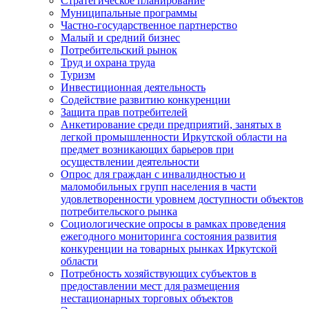
Стратегическое планирование
Муниципальные программы
Частно-государственное партнерство
Малый и средний бизнес
Потребительский рынок
Труд и охрана труда
Туризм
Инвестиционная деятельность
Содействие развитию конкуренции
Защита прав потребителей
Анкетирование среди предприятий, занятых в
легкой промышленности Иркутской области на
предмет возникающих барьеров при
осуществлении деятельности
Опрос для граждан с инвалидностью и
маломобильных групп населения в части
удовлетворенности уровнем доступности объектов
потребительского рынка
Социологические опросы в рамках проведения
ежегодного мониторинга состояния развития
конкуренции на товарных рынках Иркутской
области
Потребность хозяйствующих субъектов в
предоставлении мест для размещения
нестационарных торговых объектов