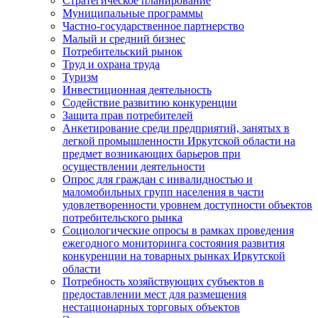
Стратегическое планирование
Муниципальные программы
Частно-государственное партнерство
Малый и средний бизнес
Потребительский рынок
Труд и охрана труда
Туризм
Инвестиционная деятельность
Содействие развитию конкуренции
Защита прав потребителей
Анкетирование среди предприятий, занятых в
легкой промышленности Иркутской области на
предмет возникающих барьеров при
осуществлении деятельности
Опрос для граждан с инвалидностью и
маломобильных групп населения в части
удовлетворенности уровнем доступности объектов
потребительского рынка
Социологические опросы в рамках проведения
ежегодного мониторинга состояния развития
конкуренции на товарных рынках Иркутской
области
Потребность хозяйствующих субъектов в
предоставлении мест для размещения
нестационарных торговых объектов