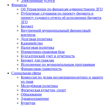
Электронные услуги
Финансы
Об Управлении по финансам администрации ЗГО
Публичные слушания по проекту бюджета и
проекту годового отчета об исполнении бюджета
ЗГО
Бюджет
Внутренний муниципальный финансовый
контроль
Долговая политика
Казначейство
Налоговая политика
Нормативно-правовая база
Бухгалтерский учет и отчетность
Бюджет для граждан
Исполнение по муниципальным программам
Финансовая грамотность
Социальная сфера
Комиссия по делам несовершеннолетних и защите
их прав
Молодёжная политика
Физическая культура, спорт
Образование
Здравоохранение
Культура