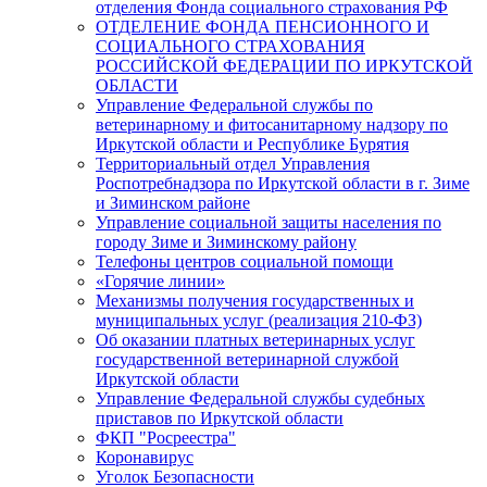
отделения Фонда социального страхования РФ
ОТДЕЛЕНИЕ ФОНДА ПЕНСИОННОГО И
СОЦИАЛЬНОГО СТРАХОВАНИЯ
РОССИЙСКОЙ ФЕДЕРАЦИИ ПО ИРКУТСКОЙ
ОБЛАСТИ
Управление Федеральной службы по
ветеринарному и фитосанитарному надзору по
Иркутской области и Республике Бурятия
Территориальный отдел Управления
Роспотребнадзора по Иркутской области в г. Зиме
и Зиминском районе
Управление социальной защиты населения по
городу Зиме и Зиминскому району
Телефоны центров социальной помощи
«Горячие линии»
Механизмы получения государственных и
муниципальных услуг (реализация 210-ФЗ)
Об оказании платных ветеринарных услуг
государственной ветеринарной службой
Иркутской области
Управление Федеральной службы судебных
приставов по Иркутской области
ФКП "Росреестра"
Коронавирус
Уголок Безопасности