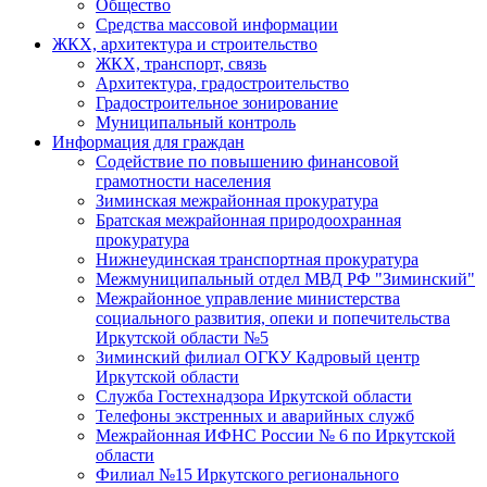
Общество
Средства массовой информации
ЖКХ, архитектура и строительство
ЖКХ, транспорт, связь
Архитектура, градостроительство
Градостроительное зонирование
Муниципальный контроль
Информация для граждан
Содействие по повышению финансовой
грамотности населения
Зиминская межрайонная прокуратура
Братская межрайонная природоохранная
прокуратура
Нижнеудинская транспортная прокуратура
Межмуниципальный отдел МВД РФ "Зиминский"
Межрайонное управление министерства
социального развития, опеки и попечительства
Иркутской области №5
Зиминский филиал ОГКУ Кадровый центр
Иркутской области
Служба Гостехнадзора Иркутской области
Телефоны экстренных и аварийных служб
Межрайонная ИФНС России № 6 по Иркутской
области
Филиал №15 Иркутского регионального