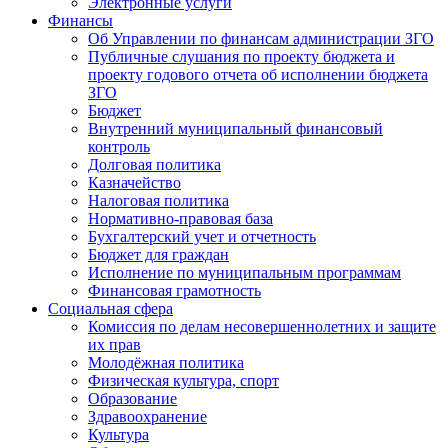
Электронные услуги
Финансы
Об Управлении по финансам администрации ЗГО
Публичные слушания по проекту бюджета и
проекту годового отчета об исполнении бюджета
ЗГО
Бюджет
Внутренний муниципальный финансовый
контроль
Долговая политика
Казначейство
Налоговая политика
Нормативно-правовая база
Бухгалтерский учет и отчетность
Бюджет для граждан
Исполнение по муниципальным программам
Финансовая грамотность
Социальная сфера
Комиссия по делам несовершеннолетних и защите
их прав
Молодёжная политика
Физическая культура, спорт
Образование
Здравоохранение
Культура