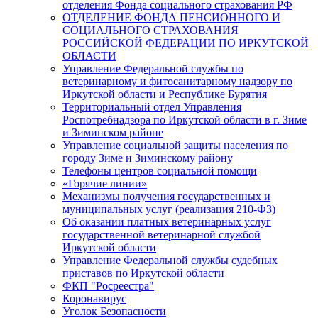
отделения Фонда социального страхования РФ
ОТДЕЛЕНИЕ ФОНДА ПЕНСИОННОГО И
СОЦИАЛЬНОГО СТРАХОВАНИЯ
РОССИЙСКОЙ ФЕДЕРАЦИИ ПО ИРКУТСКОЙ
ОБЛАСТИ
Управление Федеральной службы по
ветеринарному и фитосанитарному надзору по
Иркутской области и Республике Бурятия
Территориальный отдел Управления
Роспотребнадзора по Иркутской области в г. Зиме
и Зиминском районе
Управление социальной защиты населения по
городу Зиме и Зиминскому району
Телефоны центров социальной помощи
«Горячие линии»
Механизмы получения государственных и
муниципальных услуг (реализация 210-ФЗ)
Об оказании платных ветеринарных услуг
государственной ветеринарной службой
Иркутской области
Управление Федеральной службы судебных
приставов по Иркутской области
ФКП "Росреестра"
Коронавирус
Уголок Безопасности