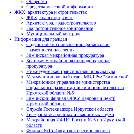
Общество
Средства массовой информации
ЖКХ, архитектура и строительство
ЖКХ, транспорт, связь
Архитектура, градостроительство
Градостроительное зонирование
Муниципальный контроль
Информация для граждан
Содействие по повышению финансовой
грамотности населения
Зиминская межрайонная прокуратура
Братская межрайонная природоохранная
прокуратура
Нижнеудинская транспортная прокуратура
Межмуниципальный отдел МВД РФ "Зиминский"
Межрайонное управление министерства
социального развития, опеки и попечительства
Иркутской области №5
Зиминский филиал ОГКУ Кадровый центр
Иркутской области
Служба Гостехнадзора Иркутской области
Телефоны экстренных и аварийных служб
Межрайонная ИФНС России № 6 по Иркутской
области
Филиал №15 Иркутского регионального