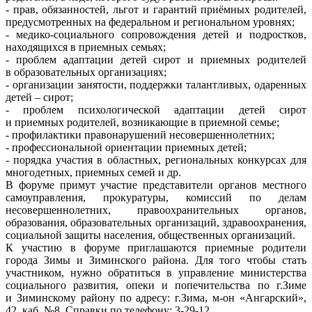
- прав, обязанностей, льгот и гарантий приёмных родителей,
предусмотренных на федеральном и региональном уровнях;
- медико-социального сопровождения детей и подростков,
находящихся в приемных семьях;
- проблем адаптации детей сирот и приемных родителей
в образовательных организациях;
- организации занятости, поддержки талантливых, одаренных
детей – сирот;
- проблем психологической адаптации детей сирот
и приемных родителей, возникающие в приемной семье;
- профилактики правонарушений несовершеннолетних;
- профессиональной ориентации приемных детей;
- порядка участия в областных, региональных конкурсах для
многодетных, приемных семей и др.
В форуме примут участие представители органов местного
самоуправления, прокуратуры, комиссий по делам
несовершеннолетних, правоохранительных органов,
образования, образовательных организаций, здравоохранения,
социальной защиты населения, общественных организаций.
К участию в форуме приглашаются приемные родители
города Зимы и Зиминского района. Для того чтобы стать
участником, нужно обратиться в управление министерства
социального развития, опеки и попечительства по г.Зиме
и Зиминскому району по адресу: г.Зима, м-он «Ангарский»,
42, каб. №8. Справки по телефону: 3-29-12.