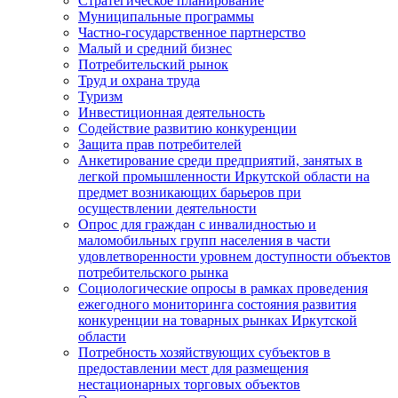
Стратегическое планирование
Муниципальные программы
Частно-государственное партнерство
Малый и средний бизнес
Потребительский рынок
Труд и охрана труда
Туризм
Инвестиционная деятельность
Содействие развитию конкуренции
Защита прав потребителей
Анкетирование среди предприятий, занятых в
легкой промышленности Иркутской области на
предмет возникающих барьеров при
осуществлении деятельности
Опрос для граждан с инвалидностью и
маломобильных групп населения в части
удовлетворенности уровнем доступности объектов
потребительского рынка
Социологические опросы в рамках проведения
ежегодного мониторинга состояния развития
конкуренции на товарных рынках Иркутской
области
Потребность хозяйствующих субъектов в
предоставлении мест для размещения
нестационарных торговых объектов