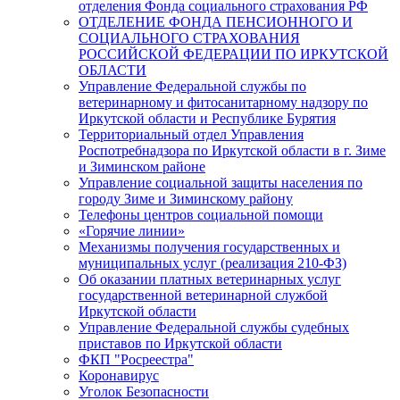
отделения Фонда социального страхования РФ
ОТДЕЛЕНИЕ ФОНДА ПЕНСИОННОГО И
СОЦИАЛЬНОГО СТРАХОВАНИЯ
РОССИЙСКОЙ ФЕДЕРАЦИИ ПО ИРКУТСКОЙ
ОБЛАСТИ
Управление Федеральной службы по
ветеринарному и фитосанитарному надзору по
Иркутской области и Республике Бурятия
Территориальный отдел Управления
Роспотребнадзора по Иркутской области в г. Зиме
и Зиминском районе
Управление социальной защиты населения по
городу Зиме и Зиминскому району
Телефоны центров социальной помощи
«Горячие линии»
Механизмы получения государственных и
муниципальных услуг (реализация 210-ФЗ)
Об оказании платных ветеринарных услуг
государственной ветеринарной службой
Иркутской области
Управление Федеральной службы судебных
приставов по Иркутской области
ФКП "Росреестра"
Коронавирус
Уголок Безопасности