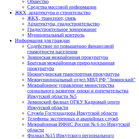
Общество
Средства массовой информации
ЖКХ, архитектура и строительство
ЖКХ, транспорт, связь
Архитектура, градостроительство
Градостроительное зонирование
Муниципальный контроль
Информация для граждан
Содействие по повышению финансовой
грамотности населения
Зиминская межрайонная прокуратура
Братская межрайонная природоохранная
прокуратура
Нижнеудинская транспортная прокуратура
Межмуниципальный отдел МВД РФ "Зиминский"
Межрайонное управление министерства
социального развития, опеки и попечительства
Иркутской области №5
Зиминский филиал ОГКУ Кадровый центр
Иркутской области
Служба Гостехнадзора Иркутской области
Телефоны экстренных и аварийных служб
Межрайонная ИФНС России № 6 по Иркутской
области
Филиал №15 Иркутского регионального