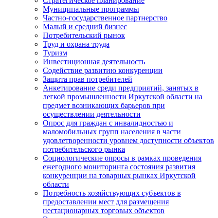
Стратегическое планирование
Муниципальные программы
Частно-государственное партнерство
Малый и средний бизнес
Потребительский рынок
Труд и охрана труда
Туризм
Инвестиционная деятельность
Содействие развитию конкуренции
Защита прав потребителей
Анкетирование среди предприятий, занятых в
легкой промышленности Иркутской области на
предмет возникающих барьеров при
осуществлении деятельности
Опрос для граждан с инвалидностью и
маломобильных групп населения в части
удовлетворенности уровнем доступности объектов
потребительского рынка
Социологические опросы в рамках проведения
ежегодного мониторинга состояния развития
конкуренции на товарных рынках Иркутской
области
Потребность хозяйствующих субъектов в
предоставлении мест для размещения
нестационарных торговых объектов