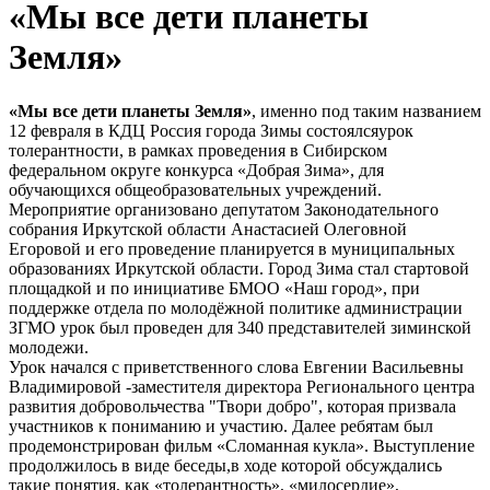
«Мы все дети планеты
Земля»
«Мы все дети планеты Земля»
, именно под таким названием
12 февраля в КДЦ Россия города Зимы состоялсяурок
толерантности, в рамках проведения в Сибирском
федеральном округе конкурса «Добрая Зима», для
обучающихся общеобразовательных учреждений.
Мероприятие организовано депутатом Законодательного
собрания Иркутской области Анастасией Олеговной
Егоровой и его проведение планируется в муниципальных
образованиях Иркутской области. Город Зима стал стартовой
площадкой и по инициативе БМОО «Наш город», при
поддержке отдела по молодёжной политике администрации
ЗГМО урок был проведен для 340 представителей зиминской
молодежи.
Урок начался с приветственного слова Евгении Васильевны
Владимировой -заместителя директора Регионального центра
развития добровольчества "Твори добро", которая призвала
участников к пониманию и участию. Далее ребятам был
продемонстрирован фильм «Сломанная кукла». Выступление
продолжилось в виде беседы,в ходе которой обсуждались
такие понятия, как «толерантность», «милосердие»,