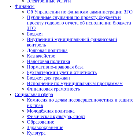
Электронные услуги
Финансы
Об Управлении по финансам администрации ЗГО
Публичные слушания по проекту бюджета и
проекту годового отчета об исполнении бюджета
ЗГО
Бюджет
Внутренний муниципальный финансовый
контроль
Долговая политика
Казначейство
Налоговая политика
Нормативно-правовая база
Бухгалтерский учет и отчетность
Бюджет для граждан
Исполнение по муниципальным программам
Финансовая грамотность
Социальная сфера
Комиссия по делам несовершеннолетних и защите
их прав
Молодёжная политика
Физическая культура, спорт
Образование
Здравоохранение
Культура