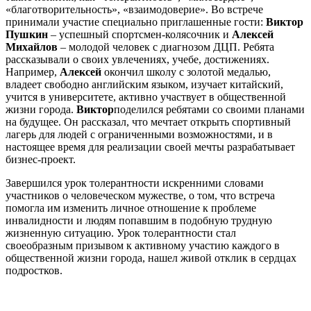
«благотворительность», «взаимодоверие». Во встрече
принимали участие специально приглашенные гости:
Виктор
Пушкин
– успешный спортсмен-колясочник и
Алексей
Михайлов
– молодой человек с диагнозом ДЦП. Ребята
рассказывали о своих увлечениях, учебе, достижениях.
Например,
Алексей
окончил школу с золотой медалью,
владеет свободно английским языком, изучает китайский,
учится в университете, активно участвует в общественной
жизни города.
Виктор
поделился ребятами со своими планами
на будущее. Он рассказал, что мечтает открыть спортивный
лагерь для людей с ограниченными возможностями, и в
настоящее время для реализации своей мечты разрабатывает
бизнес-проект.
Завершился урок толерантности искренними словами
участников о человеческом мужестве, о том, что встреча
помогла им изменить личное отношение к проблеме
инвалидности и людям попавшим в подобную трудную
жизненную ситуацию. Урок толерантности стал
своеобразным призывом к активному участию каждого в
общественной жизни города, нашел живой отклик в сердцах
подростков.