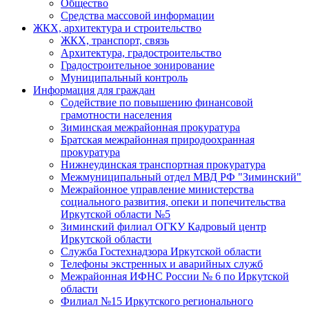
Общество
Средства массовой информации
ЖКХ, архитектура и строительство
ЖКХ, транспорт, связь
Архитектура, градостроительство
Градостроительное зонирование
Муниципальный контроль
Информация для граждан
Содействие по повышению финансовой
грамотности населения
Зиминская межрайонная прокуратура
Братская межрайонная природоохранная
прокуратура
Нижнеудинская транспортная прокуратура
Межмуниципальный отдел МВД РФ "Зиминский"
Межрайонное управление министерства
социального развития, опеки и попечительства
Иркутской области №5
Зиминский филиал ОГКУ Кадровый центр
Иркутской области
Служба Гостехнадзора Иркутской области
Телефоны экстренных и аварийных служб
Межрайонная ИФНС России № 6 по Иркутской
области
Филиал №15 Иркутского регионального