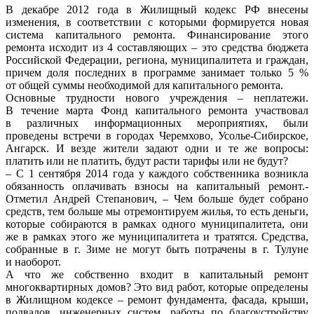
В декабре 2012 года в Жилищный кодекс РФ внесены
изменения, в соответствии с которыми формируется новая
система капитального ремонта. Финансирование этого
ремонта исходит из 4 составляющих – это средства бюджета
Российской Федерации, региона, муниципалитета и граждан,
причем доля последних в программе занимает только 5 %
от общей суммы необходимой для капитального ремонта.
Основные трудности нового учреждения – неплатежи.
В течение марта Фонд капитального ремонта участвовал
в различных информационных мероприятиях, были
проведены встречи в городах Черемхово, Усолье-Сибирское,
Ангарск. И везде жители задают одни и те же вопросы:
платить или не платить, будут расти тарифы или не будут?
– С 1 сентября 2014 года у каждого собственника возникла
обязанность оплачивать взносы на капитальный ремонт.-
Отметил Андрей Степанович, – Чем больше будет собрано
средств, тем больше мы отремонтируем жилья, то есть деньги,
которые собираются в рамках одного муниципалитета, они
же в рамках этого же муниципалитета и тратятся. Средства,
собранные в г. Зиме не могут быть потрачены в г. Тулуне
и наоборот.
А что же собственно входит в капитальный ремонт
многоквартирных домов? Это вид работ, которые определены
в Жилищном кодексе – ремонт фундамента, фасада, крыши,
подвалов, инженерных систем, работы по благоустройству