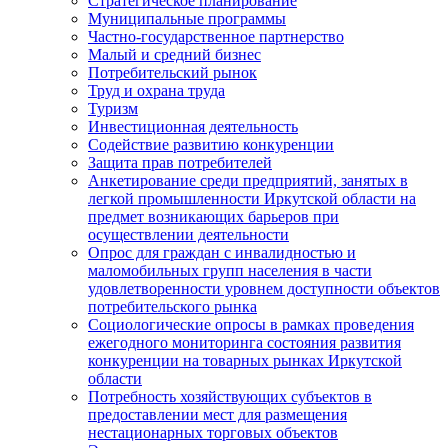
Стратегическое планирование
Муниципальные программы
Частно-государственное партнерство
Малый и средний бизнес
Потребительский рынок
Труд и охрана труда
Туризм
Инвестиционная деятельность
Содействие развитию конкуренции
Защита прав потребителей
Анкетирование среди предприятий, занятых в
легкой промышленности Иркутской области на
предмет возникающих барьеров при
осуществлении деятельности
Опрос для граждан с инвалидностью и
маломобильных групп населения в части
удовлетворенности уровнем доступности объектов
потребительского рынка
Социологические опросы в рамках проведения
ежегодного мониторинга состояния развития
конкуренции на товарных рынках Иркутской
области
Потребность хозяйствующих субъектов в
предоставлении мест для размещения
нестационарных торговых объектов