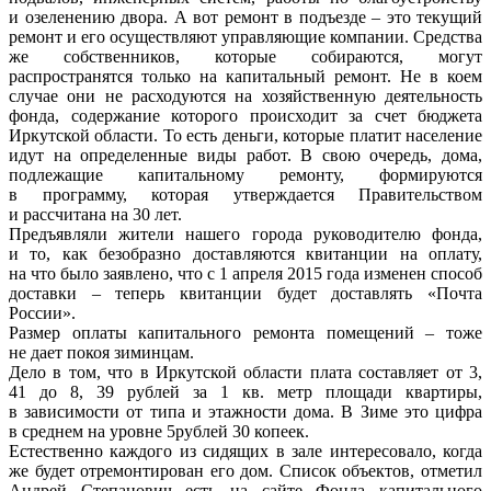
и озеленению двора. А вот ремонт в подъезде – это текущий
ремонт и его осуществляют управляющие компании. Средства
же собственников, которые собираются, могут
распространятся только на капитальный ремонт. Не в коем
случае они не расходуются на хозяйственную деятельность
фонда, содержание которого происходит за счет бюджета
Иркутской области. То есть деньги, которые платит население
идут на определенные виды работ. В свою очередь, дома,
подлежащие капитальному ремонту, формируются
в программу, которая утверждается Правительством
и рассчитана на 30 лет.
Предъявляли жители нашего города руководителю фонда,
и то, как безобразно доставляются квитанции на оплату,
на что было заявлено, что с 1 апреля 2015 года изменен способ
доставки – теперь квитанции будет доставлять «Почта
России».
Размер оплаты капитального ремонта помещений – тоже
не дает покоя зиминцам.
Дело в том, что в Иркутской области плата составляет от 3,
41 до 8, 39 рублей за 1 кв. метр площади квартиры,
в зависимости от типа и этажности дома. В Зиме это цифра
в среднем на уровне 5рублей 30 копеек.
Естественно каждого из сидящих в зале интересовало, когда
же будет отремонтирован его дом. Список объектов, отметил
Андрей Степанович есть на сайте Фонда капитального