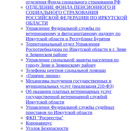
отделения Фонда социального страхования РФ
ОТДЕЛЕНИЕ ФОНДА ПЕНСИОННОГО И
СОЦИАЛЬНОГО СТРАХОВАНИЯ
РОССИЙСКОЙ ФЕДЕРАЦИИ ПО ИРКУТСКОЙ
ОБЛАСТИ
Управление Федеральной службы по
ветеринарному и фитосанитарному надзору по
Иркутской области и Республике Бурятия
Территориальный отдел Управления
Роспотребнадзора по Иркутской области в г. Зиме
и Зиминском районе
Управление социальной защиты населения по
городу Зиме и Зиминскому району
Телефоны центров социальной помощи
«Горячие линии»
Механизмы получения государственных и
муниципальных услуг (реализация 210-ФЗ)
Об оказании платных ветеринарных услуг
государственной ветеринарной службой
Иркутской области
Управление Федеральной службы судебных
приставов по Иркутской области
ФКП "Росреестра"
Коронавирус
Уголок Безопасности