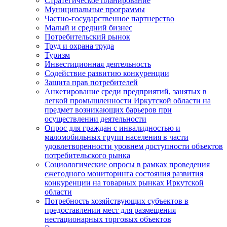
Стратегическое планирование
Муниципальные программы
Частно-государственное партнерство
Малый и средний бизнес
Потребительский рынок
Труд и охрана труда
Туризм
Инвестиционная деятельность
Содействие развитию конкуренции
Защита прав потребителей
Анкетирование среди предприятий, занятых в
легкой промышленности Иркутской области на
предмет возникающих барьеров при
осуществлении деятельности
Опрос для граждан с инвалидностью и
маломобильных групп населения в части
удовлетворенности уровнем доступности объектов
потребительского рынка
Социологические опросы в рамках проведения
ежегодного мониторинга состояния развития
конкуренции на товарных рынках Иркутской
области
Потребность хозяйствующих субъектов в
предоставлении мест для размещения
нестационарных торговых объектов