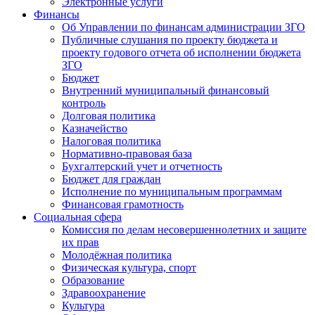
Электронные услуги
Финансы
Об Управлении по финансам администрации ЗГО
Публичные слушания по проекту бюджета и
проекту годового отчета об исполнении бюджета
ЗГО
Бюджет
Внутренний муниципальный финансовый
контроль
Долговая политика
Казначейство
Налоговая политика
Нормативно-правовая база
Бухгалтерский учет и отчетность
Бюджет для граждан
Исполнение по муниципальным программам
Финансовая грамотность
Социальная сфера
Комиссия по делам несовершеннолетних и защите
их прав
Молодёжная политика
Физическая культура, спорт
Образование
Здравоохранение
Культура