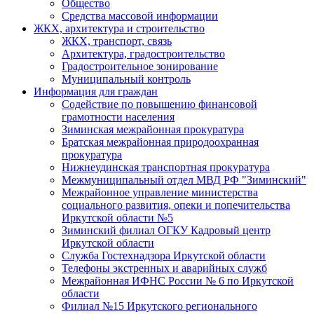
Общество
Средства массовой информации
ЖКХ, архитектура и строительство
ЖКХ, транспорт, связь
Архитектура, градостроительство
Градостроительное зонирование
Муниципальный контроль
Информация для граждан
Содействие по повышению финансовой
грамотности населения
Зиминская межрайонная прокуратура
Братская межрайонная природоохранная
прокуратура
Нижнеудинская транспортная прокуратура
Межмуниципальный отдел МВД РФ "Зиминский"
Межрайонное управление министерства
социального развития, опеки и попечительства
Иркутской области №5
Зиминский филиал ОГКУ Кадровый центр
Иркутской области
Служба Гостехнадзора Иркутской области
Телефоны экстренных и аварийных служб
Межрайонная ИФНС России № 6 по Иркутской
области
Филиал №15 Иркутского регионального