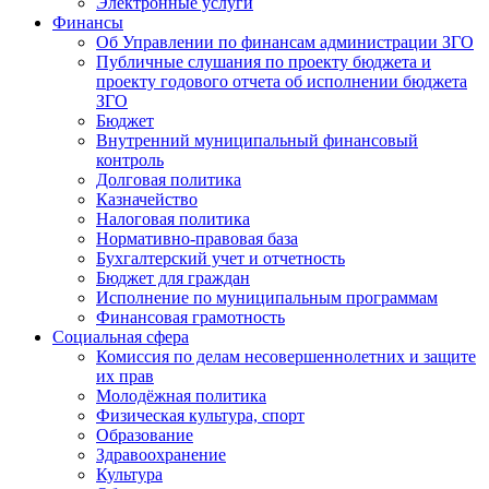
Электронные услуги
Финансы
Об Управлении по финансам администрации ЗГО
Публичные слушания по проекту бюджета и
проекту годового отчета об исполнении бюджета
ЗГО
Бюджет
Внутренний муниципальный финансовый
контроль
Долговая политика
Казначейство
Налоговая политика
Нормативно-правовая база
Бухгалтерский учет и отчетность
Бюджет для граждан
Исполнение по муниципальным программам
Финансовая грамотность
Социальная сфера
Комиссия по делам несовершеннолетних и защите
их прав
Молодёжная политика
Физическая культура, спорт
Образование
Здравоохранение
Культура