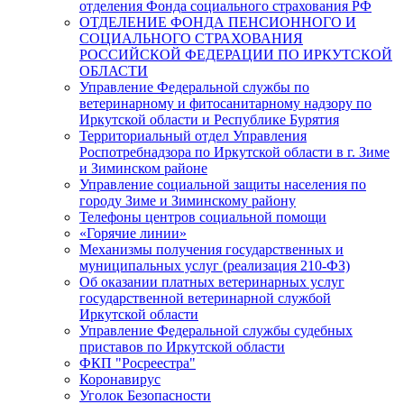
отделения Фонда социального страхования РФ
ОТДЕЛЕНИЕ ФОНДА ПЕНСИОННОГО И
СОЦИАЛЬНОГО СТРАХОВАНИЯ
РОССИЙСКОЙ ФЕДЕРАЦИИ ПО ИРКУТСКОЙ
ОБЛАСТИ
Управление Федеральной службы по
ветеринарному и фитосанитарному надзору по
Иркутской области и Республике Бурятия
Территориальный отдел Управления
Роспотребнадзора по Иркутской области в г. Зиме
и Зиминском районе
Управление социальной защиты населения по
городу Зиме и Зиминскому району
Телефоны центров социальной помощи
«Горячие линии»
Механизмы получения государственных и
муниципальных услуг (реализация 210-ФЗ)
Об оказании платных ветеринарных услуг
государственной ветеринарной службой
Иркутской области
Управление Федеральной службы судебных
приставов по Иркутской области
ФКП "Росреестра"
Коронавирус
Уголок Безопасности