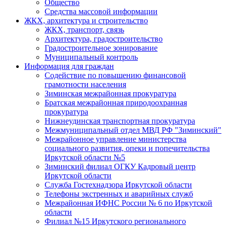
Общество
Средства массовой информации
ЖКХ, архитектура и строительство
ЖКХ, транспорт, связь
Архитектура, градостроительство
Градостроительное зонирование
Муниципальный контроль
Информация для граждан
Содействие по повышению финансовой
грамотности населения
Зиминская межрайонная прокуратура
Братская межрайонная природоохранная
прокуратура
Нижнеудинская транспортная прокуратура
Межмуниципальный отдел МВД РФ "Зиминский"
Межрайонное управление министерства
социального развития, опеки и попечительства
Иркутской области №5
Зиминский филиал ОГКУ Кадровый центр
Иркутской области
Служба Гостехнадзора Иркутской области
Телефоны экстренных и аварийных служб
Межрайонная ИФНС России № 6 по Иркутской
области
Филиал №15 Иркутского регионального