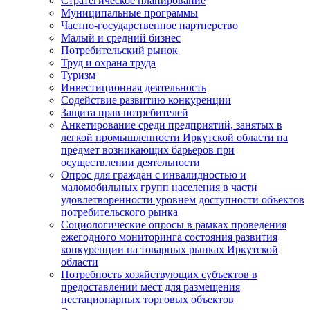
Стратегическое планирование
Муниципальные программы
Частно-государственное партнерство
Малый и средний бизнес
Потребительский рынок
Труд и охрана труда
Туризм
Инвестиционная деятельность
Содействие развитию конкуренции
Защита прав потребителей
Анкетирование среди предприятий, занятых в
легкой промышленности Иркутской области на
предмет возникающих барьеров при
осуществлении деятельности
Опрос для граждан с инвалидностью и
маломобильных групп населения в части
удовлетворенности уровнем доступности объектов
потребительского рынка
Социологические опросы в рамках проведения
ежегодного мониторинга состояния развития
конкуренции на товарных рынках Иркутской
области
Потребность хозяйствующих субъектов в
предоставлении мест для размещения
нестационарных торговых объектов