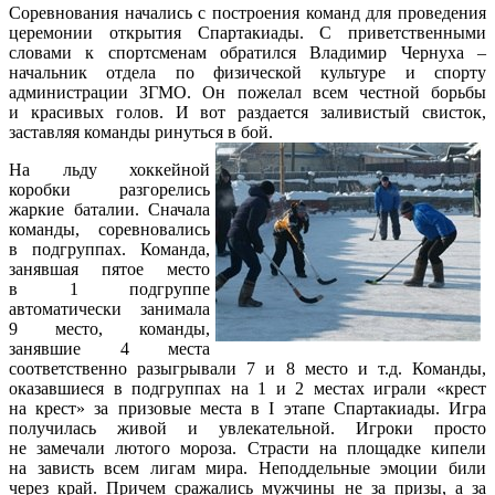
Соревнования начались с построения команд для проведения
церемонии открытия Спартакиады. С приветственными
словами к спортсменам обратился Владимир Чернуха –
начальник отдела по физической культуре и спорту
администрации ЗГМО. Он пожелал всем честной борьбы
и красивых голов. И вот раздается заливистый свисток,
заставляя команды ринуться в бой.
На льду хоккейной
коробки разгорелись
жаркие баталии. Сначала
команды, соревновались
в подгруппах. Команда,
занявшая пятое место
в 1 подгруппе
автоматически занимала
9 место, команды,
занявшие 4 места
соответственно разыгрывали 7 и 8 место и т.д. Команды,
оказавшиеся в подгруппах на 1 и 2 местах играли «крест
на крест» за призовые места в I этапе Спартакиады. Игра
получилась живой и увлекательной. Игроки просто
не замечали лютого мороза. Страсти на площадке кипели
на зависть всем лигам мира. Неподдельные эмоции били
через край. Причем сражались мужчины не за призы, а за