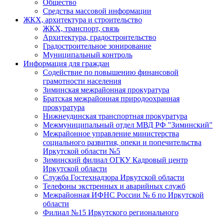
Общество
Средства массовой информации
ЖКХ, архитектура и строительство
ЖКХ, транспорт, связь
Архитектура, градостроительство
Градостроительное зонирование
Муниципальный контроль
Информация для граждан
Содействие по повышению финансовой
грамотности населения
Зиминская межрайонная прокуратура
Братская межрайонная природоохранная
прокуратура
Нижнеудинская транспортная прокуратура
Межмуниципальный отдел МВД РФ "Зиминский"
Межрайонное управление министерства
социального развития, опеки и попечительства
Иркутской области №5
Зиминский филиал ОГКУ Кадровый центр
Иркутской области
Служба Гостехнадзора Иркутской области
Телефоны экстренных и аварийных служб
Межрайонная ИФНС России № 6 по Иркутской
области
Филиал №15 Иркутского регионального