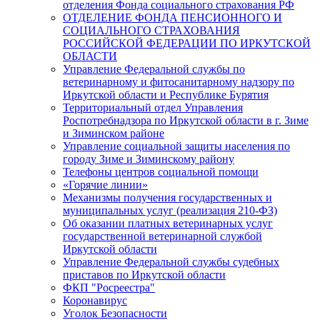
отделения Фонда социального страхования РФ
ОТДЕЛЕНИЕ ФОНДА ПЕНСИОННОГО И
СОЦИАЛЬНОГО СТРАХОВАНИЯ
РОССИЙСКОЙ ФЕДЕРАЦИИ ПО ИРКУТСКОЙ
ОБЛАСТИ
Управление Федеральной службы по
ветеринарному и фитосанитарному надзору по
Иркутской области и Республике Бурятия
Территориальный отдел Управления
Роспотребнадзора по Иркутской области в г. Зиме
и Зиминском районе
Управление социальной защиты населения по
городу Зиме и Зиминскому району
Телефоны центров социальной помощи
«Горячие линии»
Механизмы получения государственных и
муниципальных услуг (реализация 210-ФЗ)
Об оказании платных ветеринарных услуг
государственной ветеринарной службой
Иркутской области
Управление Федеральной службы судебных
приставов по Иркутской области
ФКП "Росреестра"
Коронавирус
Уголок Безопасности