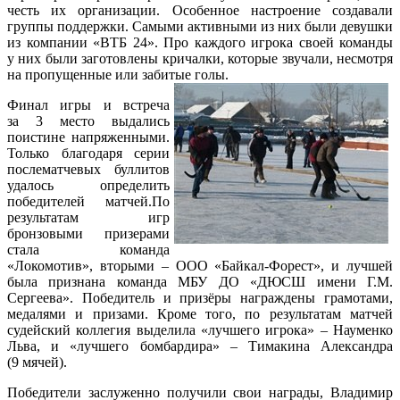
честь их организации. Особенное настроение создавали
группы поддержки. Самыми активными из них были девушки
из компании «ВТБ 24». Про каждого игрока своей команды
у них были заготовлены кричалки, которые звучали, несмотря
на пропущенные или забитые голы.
Финал игры и встреча
за 3 место выдались
поистине напряженными.
Только благодаря серии
послематчевых буллитов
удалось определить
победителей матчей.По
результатам игр
бронзовыми призерами
стала команда
«Локомотив», вторыми – ООО «Байкал-Форест», и лучшей
была признана команда МБУ ДО «ДЮСШ имени Г.М.
Сергеева». Победитель и призёры награждены грамотами,
медалями и призами. Кроме того, по результатам матчей
судейский коллегия выделила «лучшего игрока» – Науменко
Льва, и «лучшего бомбардира» – Тимакина Александра
(9 мячей).
Победители заслуженно получили свои награды, Владимир