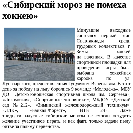
«Сибирский мороз не помеха
хоккею»
Минувшие выходные
состоялся первый этап
Спартакиады среди
трудовых коллективов г.
Зимы – хоккей
на валенках. В качестве
спортивной площадки для
проведения игры была
выбрана хоккейная
коробка по ул.
Луначарского, предоставленная Гуцуляком Вячеславом. В этот
день за победу на льду боролись 9 команд: «Молодёжь», МБУ
ДО «Детско-юношеская спортивная школа им. Сергеева»,
«Локомотив», «Спортивные чиновники», МБДОУ «Детский
сад №212», «Зиминский железнодорожный техникум»,
«ЛДК», «Байкал-Форест», «ВТБ 24». Даже
тридцатиградусные сибирские морозы не смогли остудить
желание участников играть, и как факт, только задали пылу
битве за пальму первенства.