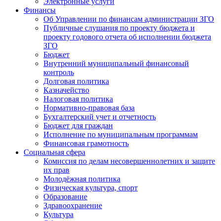
Электронные услуги
Финансы
Об Управлении по финансам администрации ЗГО
Публичные слушания по проекту бюджета и
проекту годового отчета об исполнении бюджета
ЗГО
Бюджет
Внутренний муниципальный финансовый
контроль
Долговая политика
Казначейство
Налоговая политика
Нормативно-правовая база
Бухгалтерский учет и отчетность
Бюджет для граждан
Исполнение по муниципальным программам
Финансовая грамотность
Социальная сфера
Комиссия по делам несовершеннолетних и защите
их прав
Молодёжная политика
Физическая культура, спорт
Образование
Здравоохранение
Культура