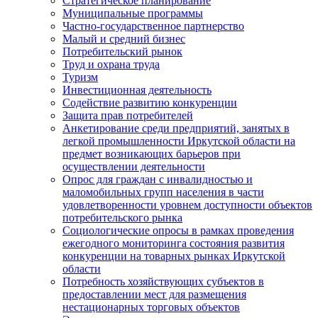
Стратегическое планирование
Муниципальные программы
Частно-государственное партнерство
Малый и средний бизнес
Потребительский рынок
Труд и охрана труда
Туризм
Инвестиционная деятельность
Содействие развитию конкуренции
Защита прав потребителей
Анкетирование среди предприятий, занятых в
легкой промышленности Иркутской области на
предмет возникающих барьеров при
осуществлении деятельности
Опрос для граждан с инвалидностью и
маломобильных групп населения в части
удовлетворенности уровнем доступности объектов
потребительского рынка
Социологические опросы в рамках проведения
ежегодного мониторинга состояния развития
конкуренции на товарных рынках Иркутской
области
Потребность хозяйствующих субъектов в
предоставлении мест для размещения
нестационарных торговых объектов