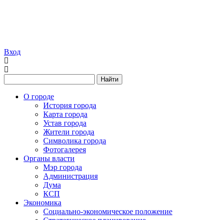
Вход
Найти
О городе
История города
Карта города
Устав города
Жители города
Символика города
Фотогалерея
Органы власти
Мэр города
Администрация
Дума
КСП
Экономика
Социально-экономическое положение