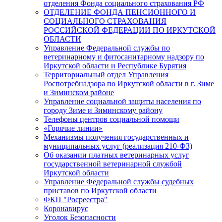
отделения Фонда социального страхования РФ
ОТДЕЛЕНИЕ ФОНДА ПЕНСИОННОГО И
СОЦИАЛЬНОГО СТРАХОВАНИЯ
РОССИЙСКОЙ ФЕДЕРАЦИИ ПО ИРКУТСКОЙ
ОБЛАСТИ
Управление Федеральной службы по
ветеринарному и фитосанитарному надзору по
Иркутской области и Республике Бурятия
Территориальный отдел Управления
Роспотребнадзора по Иркутской области в г. Зиме
и Зиминском районе
Управление социальной защиты населения по
городу Зиме и Зиминскому району
Телефоны центров социальной помощи
«Горячие линии»
Механизмы получения государственных и
муниципальных услуг (реализация 210-ФЗ)
Об оказании платных ветеринарных услуг
государственной ветеринарной службой
Иркутской области
Управление Федеральной службы судебных
приставов по Иркутской области
ФКП "Росреестра"
Коронавирус
Уголок Безопасности