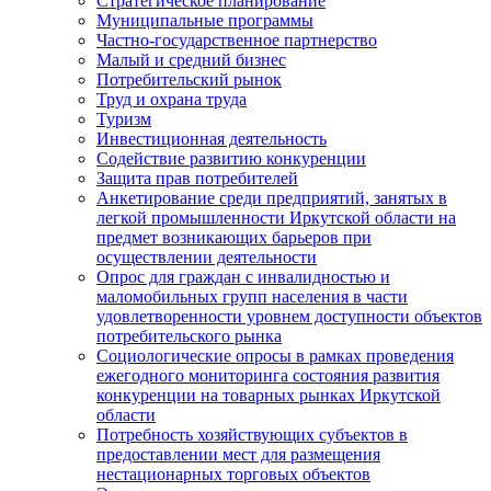
Стратегическое планирование
Муниципальные программы
Частно-государственное партнерство
Малый и средний бизнес
Потребительский рынок
Труд и охрана труда
Туризм
Инвестиционная деятельность
Содействие развитию конкуренции
Защита прав потребителей
Анкетирование среди предприятий, занятых в
легкой промышленности Иркутской области на
предмет возникающих барьеров при
осуществлении деятельности
Опрос для граждан с инвалидностью и
маломобильных групп населения в части
удовлетворенности уровнем доступности объектов
потребительского рынка
Социологические опросы в рамках проведения
ежегодного мониторинга состояния развития
конкуренции на товарных рынках Иркутской
области
Потребность хозяйствующих субъектов в
предоставлении мест для размещения
нестационарных торговых объектов