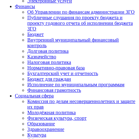
Электронные услуги
Финансы
Об Управлении по финансам администрации ЗГО
Публичные слушания по проекту бюджета и
проекту годового отчета об исполнении бюджета
ЗГО
Бюджет
Внутренний муниципальный финансовый
контроль
Долговая политика
Казначейство
Налоговая политика
Нормативно-правовая база
Бухгалтерский учет и отчетность
Бюджет для граждан
Исполнение по муниципальным программам
Финансовая грамотность
Социальная сфера
Комиссия по делам несовершеннолетних и защите
их прав
Молодёжная политика
Физическая культура, спорт
Образование
Здравоохранение
Культура