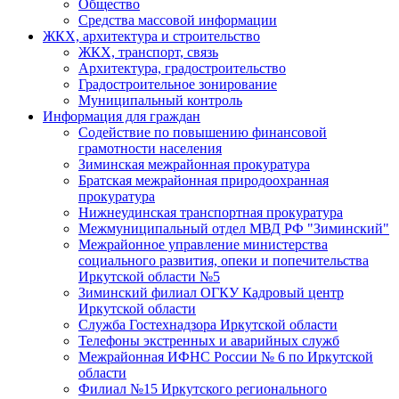
Общество
Средства массовой информации
ЖКХ, архитектура и строительство
ЖКХ, транспорт, связь
Архитектура, градостроительство
Градостроительное зонирование
Муниципальный контроль
Информация для граждан
Содействие по повышению финансовой
грамотности населения
Зиминская межрайонная прокуратура
Братская межрайонная природоохранная
прокуратура
Нижнеудинская транспортная прокуратура
Межмуниципальный отдел МВД РФ "Зиминский"
Межрайонное управление министерства
социального развития, опеки и попечительства
Иркутской области №5
Зиминский филиал ОГКУ Кадровый центр
Иркутской области
Служба Гостехнадзора Иркутской области
Телефоны экстренных и аварийных служб
Межрайонная ИФНС России № 6 по Иркутской
области
Филиал №15 Иркутского регионального