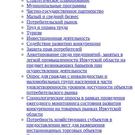
Стратегическое планирование
Муниципальные программы
Частно-государственное партнерство
Малый и средний бизнес
Потребительский рынок
Труд и охрана труда
Туризм
Инвестиционная деятельность
Содействие развитию конкуренции
Защита прав потребителей
Анкетирование среди предприятий, занятых в
легкой промышленности Иркутской области на
предмет возникающих барьеров при
осуществлении деятельности
Опрос для граждан с инвалидностью и
маломобильных групп населения в части
удовлетворенности уровнем доступности объектов
потребительского рынка
Социологические опросы в рамках проведения
ежегодного мониторинга состояния развития
конкуренции на товарных рынках Иркутской
области
Потребность хозяйствующих субъектов в
предоставлении мест для размещения
нестационарных торговых объектов