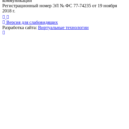
коммуникаций
Регистрационный номер ЭЛ № ФС 77-74235 от 19 ноября
2018 г.
Версия для слабовидящих
Разработка сайта:
Виртуальные технологии
Публикация миниатюры
×
На сайте используются cookies для сбора и хранения
данных, необходимых для корректной работы сайта
и удобства посетителей.
Продолжая использовать наш сайт, Вы соглашаетесь