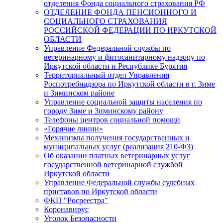
отделения Фонда социального страхования РФ
ОТДЕЛЕНИЕ ФОНДА ПЕНСИОННОГО И
СОЦИАЛЬНОГО СТРАХОВАНИЯ
РОССИЙСКОЙ ФЕДЕРАЦИИ ПО ИРКУТСКОЙ
ОБЛАСТИ
Управление Федеральной службы по
ветеринарному и фитосанитарному надзору по
Иркутской области и Республике Бурятия
Территориальный отдел Управления
Роспотребнадзора по Иркутской области в г. Зиме
и Зиминском районе
Управление социальной защиты населения по
городу Зиме и Зиминскому району
Телефоны центров социальной помощи
«Горячие линии»
Механизмы получения государственных и
муниципальных услуг (реализация 210-ФЗ)
Об оказании платных ветеринарных услуг
государственной ветеринарной службой
Иркутской области
Управление Федеральной службы судебных
приставов по Иркутской области
ФКП "Росреестра"
Коронавирус
Уголок Безопасности