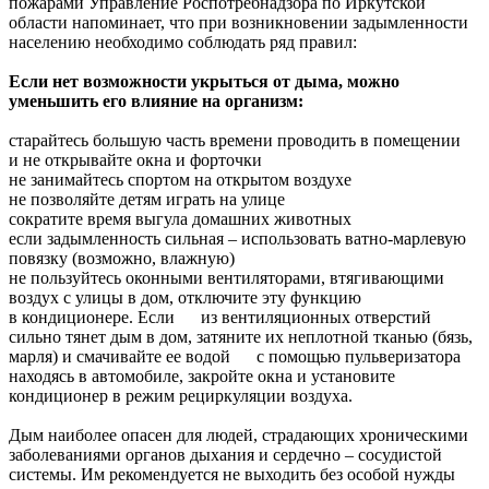
пожарами Управление Роспотребнадзора по Иркутской
области напоминает, что при возникновении задымленности
населению необходимо соблюдать ряд правил:
Если нет возможности укрыться от дыма, можно
уменьшить его влияние на организм:
старайтесь большую часть времени проводить в помещении
и не открывайте окна и форточки
не занимайтесь спортом на открытом воздухе
не позволяйте детям играть на улице
сократите время выгула домашних животных
если задымленность сильная – использовать ватно-марлевую
повязку (возможно, влажную)
не пользуйтесь оконными вентиляторами, втягивающими
воздух с улицы в дом, отключите эту функцию
в кондиционере. Если из вентиляционных отверстий
сильно тянет дым в дом, затяните их неплотной тканью (бязь,
марля) и смачивайте ее водой с помощью пульверизатора
находясь в автомобиле, закройте окна и установите
кондиционер в режим рециркуляции воздуха.
Дым наиболее опасен для людей, страдающих хроническими
заболеваниями органов дыхания и сердечно – сосудистой
системы. Им рекомендуется не выходить без особой нужды