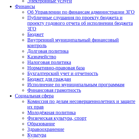
Электронные услуги
Финансы
Об Управлении по финансам администрации ЗГО
Публичные слушания по проекту бюджета и
проекту годового отчета об исполнении бюджета
ЗГО
Бюджет
Внутренний муниципальный финансовый
контроль
Долговая политика
Казначейство
Налоговая политика
Нормативно-правовая база
Бухгалтерский учет и отчетность
Бюджет для граждан
Исполнение по муниципальным программам
Финансовая грамотность
Социальная сфера
Комиссия по делам несовершеннолетних и защите
их прав
Молодёжная политика
Физическая культура, спорт
Образование
Здравоохранение
Культура