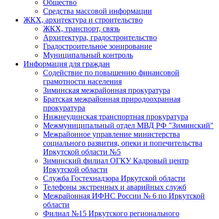
Общество
Средства массовой информации
ЖКХ, архитектура и строительство
ЖКХ, транспорт, связь
Архитектура, градостроительство
Градостроительное зонирование
Муниципальный контроль
Информация для граждан
Содействие по повышению финансовой
грамотности населения
Зиминская межрайонная прокуратура
Братская межрайонная природоохранная
прокуратура
Нижнеудинская транспортная прокуратура
Межмуниципальный отдел МВД РФ "Зиминский"
Межрайонное управление министерства
социального развития, опеки и попечительства
Иркутской области №5
Зиминский филиал ОГКУ Кадровый центр
Иркутской области
Служба Гостехнадзора Иркутской области
Телефоны экстренных и аварийных служб
Межрайонная ИФНС России № 6 по Иркутской
области
Филиал №15 Иркутского регионального