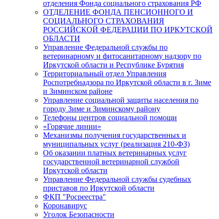
отделения Фонда социального страхования РФ
ОТДЕЛЕНИЕ ФОНДА ПЕНСИОННОГО И
СОЦИАЛЬНОГО СТРАХОВАНИЯ
РОССИЙСКОЙ ФЕДЕРАЦИИ ПО ИРКУТСКОЙ
ОБЛАСТИ
Управление Федеральной службы по
ветеринарному и фитосанитарному надзору по
Иркутской области и Республике Бурятия
Территориальный отдел Управления
Роспотребнадзора по Иркутской области в г. Зиме
и Зиминском районе
Управление социальной защиты населения по
городу Зиме и Зиминскому району
Телефоны центров социальной помощи
«Горячие линии»
Механизмы получения государственных и
муниципальных услуг (реализация 210-ФЗ)
Об оказании платных ветеринарных услуг
государственной ветеринарной службой
Иркутской области
Управление Федеральной службы судебных
приставов по Иркутской области
ФКП "Росреестра"
Коронавирус
Уголок Безопасности