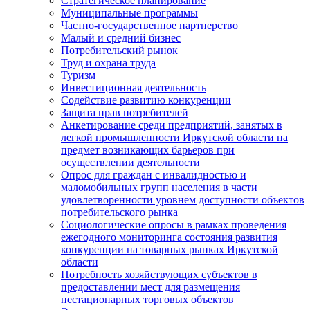
Стратегическое планирование
Муниципальные программы
Частно-государственное партнерство
Малый и средний бизнес
Потребительский рынок
Труд и охрана труда
Туризм
Инвестиционная деятельность
Содействие развитию конкуренции
Защита прав потребителей
Анкетирование среди предприятий, занятых в
легкой промышленности Иркутской области на
предмет возникающих барьеров при
осуществлении деятельности
Опрос для граждан с инвалидностью и
маломобильных групп населения в части
удовлетворенности уровнем доступности объектов
потребительского рынка
Социологические опросы в рамках проведения
ежегодного мониторинга состояния развития
конкуренции на товарных рынках Иркутской
области
Потребность хозяйствующих субъектов в
предоставлении мест для размещения
нестационарных торговых объектов