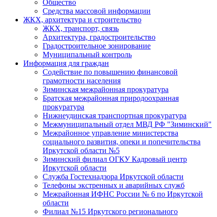
Общество
Средства массовой информации
ЖКХ, архитектура и строительство
ЖКХ, транспорт, связь
Архитектура, градостроительство
Градостроительное зонирование
Муниципальный контроль
Информация для граждан
Содействие по повышению финансовой
грамотности населения
Зиминская межрайонная прокуратура
Братская межрайонная природоохранная
прокуратура
Нижнеудинская транспортная прокуратура
Межмуниципальный отдел МВД РФ "Зиминский"
Межрайонное управление министерства
социального развития, опеки и попечительства
Иркутской области №5
Зиминский филиал ОГКУ Кадровый центр
Иркутской области
Служба Гостехнадзора Иркутской области
Телефоны экстренных и аварийных служб
Межрайонная ИФНС России № 6 по Иркутской
области
Филиал №15 Иркутского регионального