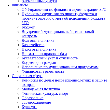
Электронные услуги
Финансы
Об Управлении по финансам администрации ЗГО
Публичные слушания по проекту бюджета и
проекту годового отчета об исполнении бюджета
ЗГО
Бюджет
Внутренний муниципальный финансовый
контроль
Долговая политика
Казначейство
Налоговая политика
Нормативно-правовая база
Бухгалтерский учет и отчетность
Бюджет для граждан
Исполнение по муниципальным программам
Финансовая грамотность
Социальная сфера
Комиссия по делам несовершеннолетних и защите
их прав
Молодёжная политика
Физическая культура, спорт
Образование
Здравоохранение
Культура