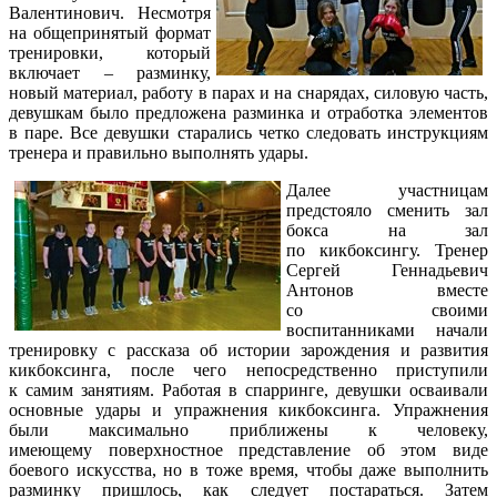
Валентинович. Несмотря
на общепринятый формат
тренировки, который
включает – разминку,
новый материал, работу в парах и на снарядах, силовую часть,
девушкам было предложена разминка и отработка элементов
в паре. Все девушки старались четко следовать инструкциям
тренера и правильно выполнять удары.
Далее участницам
предстояло сменить зал
бокса на зал
по кикбоксингу. Тренер
Сергей Геннадьевич
Антонов вместе
со своими
воспитанниками начали
тренировку с рассказа об истории зарождения и развития
кикбоксинга, после чего непосредственно приступили
к самим занятиям. Работая в спарринге, девушки осваивали
основные удары и упражнения кикбоксинга. Упражнения
были максимально приближены к человеку,
имеющему поверхностное представление об этом виде
боевого искусства, но в тоже время, чтобы даже выполнить
разминку пришлось, как следует постараться. Затем