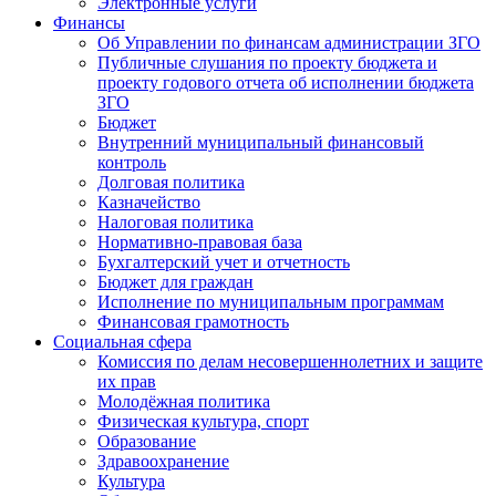
Электронные услуги
Финансы
Об Управлении по финансам администрации ЗГО
Публичные слушания по проекту бюджета и
проекту годового отчета об исполнении бюджета
ЗГО
Бюджет
Внутренний муниципальный финансовый
контроль
Долговая политика
Казначейство
Налоговая политика
Нормативно-правовая база
Бухгалтерский учет и отчетность
Бюджет для граждан
Исполнение по муниципальным программам
Финансовая грамотность
Социальная сфера
Комиссия по делам несовершеннолетних и защите
их прав
Молодёжная политика
Физическая культура, спорт
Образование
Здравоохранение
Культура