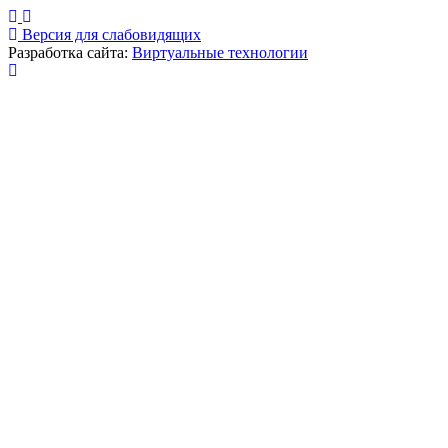
Версия для слабовидящих
Разработка сайта:
Виртуальные технологии
Публикация миниатюры
×
На сайте используются cookies для сбора и хранения
данных, необходимых для корректной работы сайта
и удобства посетителей.
Продолжая использовать наш сайт, Вы соглашаетесь
с
политикой по обработке ПД
.
Соглашаюсь