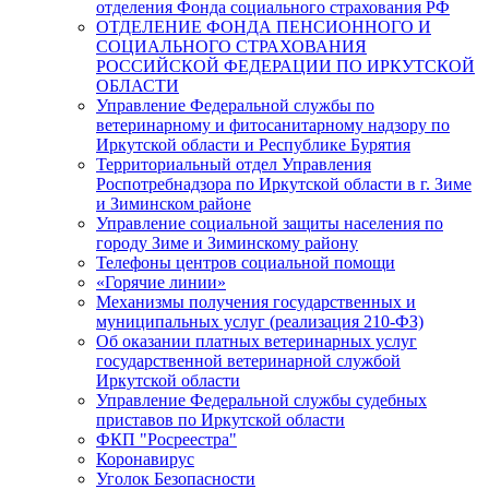
отделения Фонда социального страхования РФ
ОТДЕЛЕНИЕ ФОНДА ПЕНСИОННОГО И
СОЦИАЛЬНОГО СТРАХОВАНИЯ
РОССИЙСКОЙ ФЕДЕРАЦИИ ПО ИРКУТСКОЙ
ОБЛАСТИ
Управление Федеральной службы по
ветеринарному и фитосанитарному надзору по
Иркутской области и Республике Бурятия
Территориальный отдел Управления
Роспотребнадзора по Иркутской области в г. Зиме
и Зиминском районе
Управление социальной защиты населения по
городу Зиме и Зиминскому району
Телефоны центров социальной помощи
«Горячие линии»
Механизмы получения государственных и
муниципальных услуг (реализация 210-ФЗ)
Об оказании платных ветеринарных услуг
государственной ветеринарной службой
Иркутской области
Управление Федеральной службы судебных
приставов по Иркутской области
ФКП "Росреестра"
Коронавирус
Уголок Безопасности