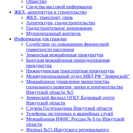
Общество
Средства массовой информации
ЖКХ, архитектура и строительство
ЖКХ, транспорт, связь
Архитектура, градостроительство
Градостроительное зонирование
Муниципальный контроль
Информация для граждан
Содействие по повышению финансовой
грамотности населения
Зиминская межрайонная прокуратура
Братская межрайонная природоохранная
прокуратура
Нижнеудинская транспортная прокуратура
Межмуниципальный отдел МВД РФ "Зиминский"
Межрайонное управление министерства
социального развития, опеки и попечительства
Иркутской области №5
Зиминский филиал ОГКУ Кадровый центр
Иркутской области
Служба Гостехнадзора Иркутской области
Телефоны экстренных и аварийных служб
Межрайонная ИФНС России № 6 по Иркутской
области
Филиал №15 Иркутского регионального