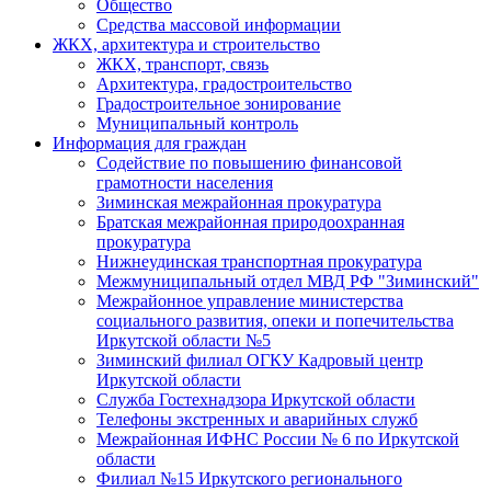
Общество
Средства массовой информации
ЖКХ, архитектура и строительство
ЖКХ, транспорт, связь
Архитектура, градостроительство
Градостроительное зонирование
Муниципальный контроль
Информация для граждан
Содействие по повышению финансовой
грамотности населения
Зиминская межрайонная прокуратура
Братская межрайонная природоохранная
прокуратура
Нижнеудинская транспортная прокуратура
Межмуниципальный отдел МВД РФ "Зиминский"
Межрайонное управление министерства
социального развития, опеки и попечительства
Иркутской области №5
Зиминский филиал ОГКУ Кадровый центр
Иркутской области
Служба Гостехнадзора Иркутской области
Телефоны экстренных и аварийных служб
Межрайонная ИФНС России № 6 по Иркутской
области
Филиал №15 Иркутского регионального