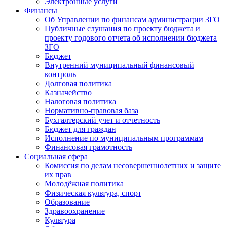
Электронные услуги
Финансы
Об Управлении по финансам администрации ЗГО
Публичные слушания по проекту бюджета и
проекту годового отчета об исполнении бюджета
ЗГО
Бюджет
Внутренний муниципальный финансовый
контроль
Долговая политика
Казначейство
Налоговая политика
Нормативно-правовая база
Бухгалтерский учет и отчетность
Бюджет для граждан
Исполнение по муниципальным программам
Финансовая грамотность
Социальная сфера
Комиссия по делам несовершеннолетних и защите
их прав
Молодёжная политика
Физическая культура, спорт
Образование
Здравоохранение
Культура