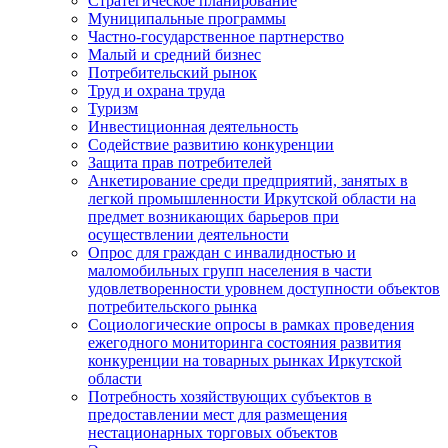
Стратегическое планирование
Муниципальные программы
Частно-государственное партнерство
Малый и средний бизнес
Потребительский рынок
Труд и охрана труда
Туризм
Инвестиционная деятельность
Содействие развитию конкуренции
Защита прав потребителей
Анкетирование среди предприятий, занятых в
легкой промышленности Иркутской области на
предмет возникающих барьеров при
осуществлении деятельности
Опрос для граждан с инвалидностью и
маломобильных групп населения в части
удовлетворенности уровнем доступности объектов
потребительского рынка
Социологические опросы в рамках проведения
ежегодного мониторинга состояния развития
конкуренции на товарных рынках Иркутской
области
Потребность хозяйствующих субъектов в
предоставлении мест для размещения
нестационарных торговых объектов