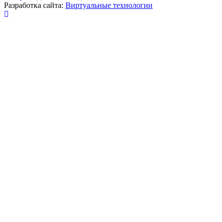
Разработка сайта:
Виртуальные технологии
Публикация миниатюры
×
На сайте используются cookies для сбора и хранения
данных, необходимых для корректной работы сайта
и удобства посетителей.
Продолжая использовать наш сайт, Вы соглашаетесь
с
политикой по обработке ПД
.
Соглашаюсь