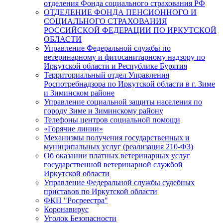
отделения Фонда социального страхования РФ
ОТДЕЛЕНИЕ ФОНДА ПЕНСИОННОГО И
СОЦИАЛЬНОГО СТРАХОВАНИЯ
РОССИЙСКОЙ ФЕДЕРАЦИИ ПО ИРКУТСКОЙ
ОБЛАСТИ
Управление Федеральной службы по
ветеринарному и фитосанитарному надзору по
Иркутской области и Республике Бурятия
Территориальный отдел Управления
Роспотребнадзора по Иркутской области в г. Зиме
и Зиминском районе
Управление социальной защиты населения по
городу Зиме и Зиминскому району
Телефоны центров социальной помощи
«Горячие линии»
Механизмы получения государственных и
муниципальных услуг (реализация 210-ФЗ)
Об оказании платных ветеринарных услуг
государственной ветеринарной службой
Иркутской области
Управление Федеральной службы судебных
приставов по Иркутской области
ФКП "Росреестра"
Коронавирус
Уголок Безопасности