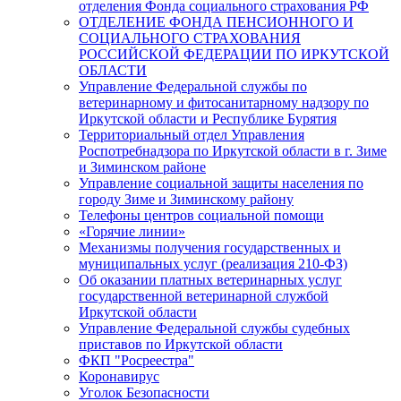
отделения Фонда социального страхования РФ
ОТДЕЛЕНИЕ ФОНДА ПЕНСИОННОГО И
СОЦИАЛЬНОГО СТРАХОВАНИЯ
РОССИЙСКОЙ ФЕДЕРАЦИИ ПО ИРКУТСКОЙ
ОБЛАСТИ
Управление Федеральной службы по
ветеринарному и фитосанитарному надзору по
Иркутской области и Республике Бурятия
Территориальный отдел Управления
Роспотребнадзора по Иркутской области в г. Зиме
и Зиминском районе
Управление социальной защиты населения по
городу Зиме и Зиминскому району
Телефоны центров социальной помощи
«Горячие линии»
Механизмы получения государственных и
муниципальных услуг (реализация 210-ФЗ)
Об оказании платных ветеринарных услуг
государственной ветеринарной службой
Иркутской области
Управление Федеральной службы судебных
приставов по Иркутской области
ФКП "Росреестра"
Коронавирус
Уголок Безопасности