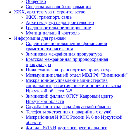
Общество
Средства массовой информации
ЖКХ, архитектура и строительство
ЖКХ, транспорт, связь
Архитектура, градостроительство
Градостроительное зонирование
Муниципальный контроль
Информация для граждан
Содействие по повышению финансовой
грамотности населения
Зиминская межрайонная прокуратура
Братская межрайонная природоохранная
прокуратура
Нижнеудинская транспортная прокуратура
Межмуниципальный отдел МВД РФ "Зиминский"
Межрайонное управление министерства
социального развития, опеки и попечительства
Иркутской области №5
Зиминский филиал ОГКУ Кадровый центр
Иркутской области
Служба Гостехнадзора Иркутской области
Телефоны экстренных и аварийных служб
Межрайонная ИФНС России № 6 по Иркутской
области
Филиал №15 Иркутского регионального