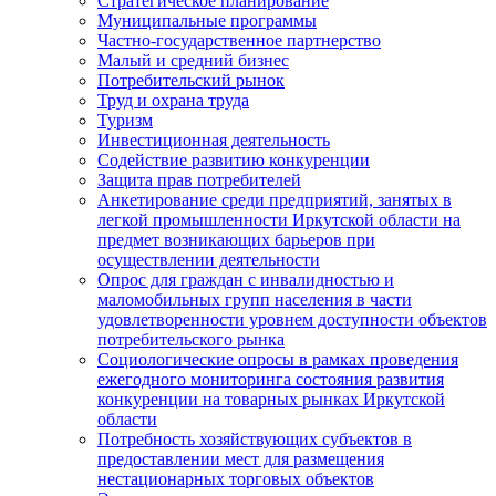
Стратегическое планирование
Муниципальные программы
Частно-государственное партнерство
Малый и средний бизнес
Потребительский рынок
Труд и охрана труда
Туризм
Инвестиционная деятельность
Содействие развитию конкуренции
Защита прав потребителей
Анкетирование среди предприятий, занятых в
легкой промышленности Иркутской области на
предмет возникающих барьеров при
осуществлении деятельности
Опрос для граждан с инвалидностью и
маломобильных групп населения в части
удовлетворенности уровнем доступности объектов
потребительского рынка
Социологические опросы в рамках проведения
ежегодного мониторинга состояния развития
конкуренции на товарных рынках Иркутской
области
Потребность хозяйствующих субъектов в
предоставлении мест для размещения
нестационарных торговых объектов