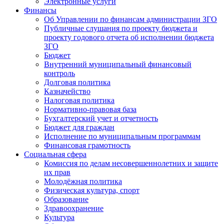
Электронные услуги
Финансы
Об Управлении по финансам администрации ЗГО
Публичные слушания по проекту бюджета и
проекту годового отчета об исполнении бюджета
ЗГО
Бюджет
Внутренний муниципальный финансовый
контроль
Долговая политика
Казначейство
Налоговая политика
Нормативно-правовая база
Бухгалтерский учет и отчетность
Бюджет для граждан
Исполнение по муниципальным программам
Финансовая грамотность
Социальная сфера
Комиссия по делам несовершеннолетних и защите
их прав
Молодёжная политика
Физическая культура, спорт
Образование
Здравоохранение
Культура