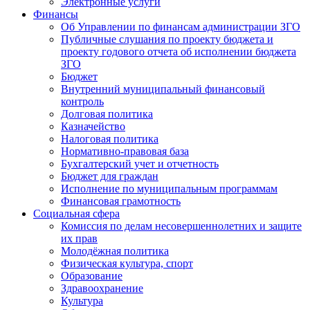
Электронные услуги
Финансы
Об Управлении по финансам администрации ЗГО
Публичные слушания по проекту бюджета и
проекту годового отчета об исполнении бюджета
ЗГО
Бюджет
Внутренний муниципальный финансовый
контроль
Долговая политика
Казначейство
Налоговая политика
Нормативно-правовая база
Бухгалтерский учет и отчетность
Бюджет для граждан
Исполнение по муниципальным программам
Финансовая грамотность
Социальная сфера
Комиссия по делам несовершеннолетних и защите
их прав
Молодёжная политика
Физическая культура, спорт
Образование
Здравоохранение
Культура