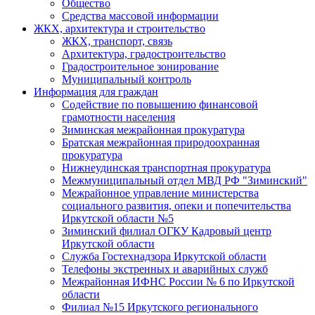
Общество
Средства массовой информации
ЖКХ, архитектура и строительство
ЖКХ, транспорт, связь
Архитектура, градостроительство
Градостроительное зонирование
Муниципальный контроль
Информация для граждан
Содействие по повышению финансовой
грамотности населения
Зиминская межрайонная прокуратура
Братская межрайонная природоохранная
прокуратура
Нижнеудинская транспортная прокуратура
Межмуниципальный отдел МВД РФ "Зиминский"
Межрайонное управление министерства
социального развития, опеки и попечительства
Иркутской области №5
Зиминский филиал ОГКУ Кадровый центр
Иркутской области
Служба Гостехнадзора Иркутской области
Телефоны экстренных и аварийных служб
Межрайонная ИФНС России № 6 по Иркутской
области
Филиал №15 Иркутского регионального