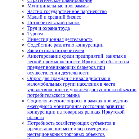
Стратегическое планирование
Муниципальные программы
Частно-государственное партнерство
Малый и средний бизнес
Потребительский рынок
Труд и охрана труда
Туризм
Инвестиционная деятельность
Содействие развитию конкуренции
Защита прав потребителей
Анкетирование среди предприятий, занятых в
легкой промышленности Иркутской области на
предмет возникающих барьеров при
осуществлении деятельности
Опрос для граждан с инвалидностью и
маломобильных групп населения в части
удовлетворенности уровнем доступности объектов
потребительского рынка
Социологические опросы в рамках проведения
ежегодного мониторинга состояния развития
конкуренции на товарных рынках Иркутской
области
Потребность хозяйствующих субъектов в
предоставлении мест для размещения
нестационарных торговых объектов