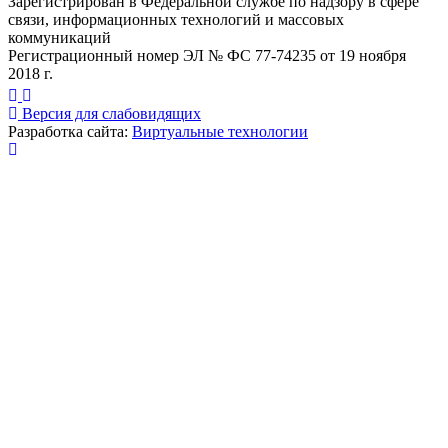
Зарегистрирован в Федеральной службе по надзору в сфере
связи, информационных технологий и массовых
коммуникаций
Регистрационный номер ЭЛ № ФС 77-74235 от 19 ноября
2018 г.
Версия для слабовидящих
Разработка сайта:
Виртуальные технологии
Публикация миниатюры
×
На сайте используются cookies для сбора и хранения
данных, необходимых для корректной работы сайта