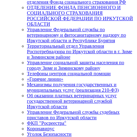
отделения Фонда социального страхования РФ
ОТДЕЛЕНИЕ ФОНДА ПЕНСИОННОГО И
СОЦИАЛЬНОГО СТРАХОВАНИЯ
РОССИЙСКОЙ ФЕДЕРАЦИИ ПО ИРКУТСКОЙ
ОБЛАСТИ
Управление Федеральной службы по
ветеринарному и фитосанитарному надзору по
Иркутской области и Республике Бурятия
Территориальный отдел Управления
Роспотребнадзора по Иркутской области в г. Зиме
и Зиминском районе
Управление социальной защиты населения по
городу Зиме и Зиминскому району
Телефоны центров социальной помощи
«Горячие линии»
Механизмы получения государственных и
муниципальных услуг (реализация 210-ФЗ)
Об оказании платных ветеринарных услуг
государственной ветеринарной службой
Иркутской области
Управление Федеральной службы судебных
приставов по Иркутской области
ФКП "Росреестра"
Коронавирус
Уголок Безопасности