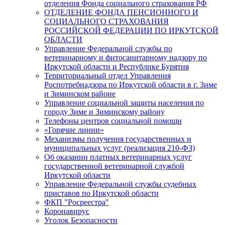
отделения Фонда социального страхования РФ
ОТДЕЛЕНИЕ ФОНДА ПЕНСИОННОГО И
СОЦИАЛЬНОГО СТРАХОВАНИЯ
РОССИЙСКОЙ ФЕДЕРАЦИИ ПО ИРКУТСКОЙ
ОБЛАСТИ
Управление Федеральной службы по
ветеринарному и фитосанитарному надзору по
Иркутской области и Республике Бурятия
Территориальный отдел Управления
Роспотребнадзора по Иркутской области в г. Зиме
и Зиминском районе
Управление социальной защиты населения по
городу Зиме и Зиминскому району
Телефоны центров социальной помощи
«Горячие линии»
Механизмы получения государственных и
муниципальных услуг (реализация 210-ФЗ)
Об оказании платных ветеринарных услуг
государственной ветеринарной службой
Иркутской области
Управление Федеральной службы судебных
приставов по Иркутской области
ФКП "Росреестра"
Коронавирус
Уголок Безопасности