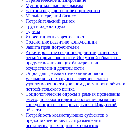
Стратегическое планирование
Муниципальные программы
Частно-государственное партнерство
Малый и средний бизнес
Потребительский рынок
Труд и охрана труда
Туризм
Инвестиционная деятельность
Содействие развитию конкуренции
Защита прав потребителей
Анкетирование среди предприятий, занятых в
легкой промышленности Иркутской области на
предмет возникающих барьеров при
осуществлении деятельности
Опрос для граждан с инвалидностью и
маломобильных групп населения в части
удовлетворенности уровнем доступности объектов
потребительского рынка
Социологические опросы в рамках проведения
ежегодного мониторинга состояния развития
конкуренции на товарных рынках Иркутской
области
Потребность хозяйствующих субъектов в
предоставлении мест для размещения
нестационарных торговых объектов