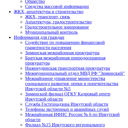
Общество
Средства массовой информации
ЖКХ, архитектура и строительство
ЖКХ, транспорт, связь
Архитектура, градостроительство
Градостроительное зонирование
Муниципальный контроль
Информация для граждан
Содействие по повышению финансовой
грамотности населения
Зиминская межрайонная прокуратура
Братская межрайонная природоохранная
прокуратура
Нижнеудинская транспортная прокуратура
Межмуниципальный отдел МВД РФ "Зиминский"
Межрайонное управление министерства
социального развития, опеки и попечительства
Иркутской области №5
Зиминский филиал ОГКУ Кадровый центр
Иркутской области
Служба Гостехнадзора Иркутской области
Телефоны экстренных и аварийных служб
Межрайонная ИФНС России № 6 по Иркутской
области
Филиал №15 Иркутского регионального