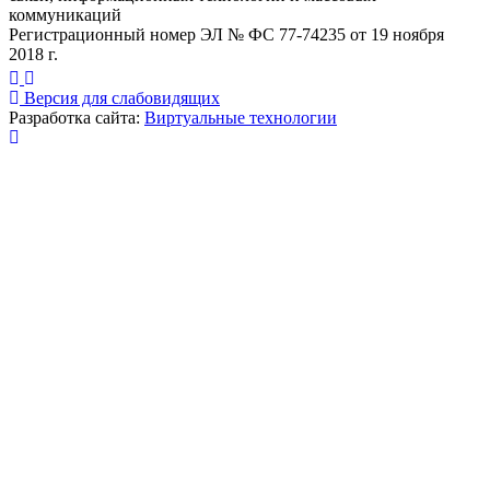
коммуникаций
Регистрационный номер ЭЛ № ФС 77-74235 от 19 ноября
2018 г.
Версия для слабовидящих
Разработка сайта:
Виртуальные технологии
Публикация миниатюры
×
На сайте используются cookies для сбора и хранения
данных, необходимых для корректной работы сайта
и удобства посетителей.
Продолжая использовать наш сайт, Вы соглашаетесь