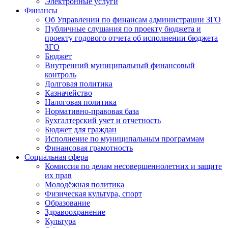
Электронные услуги
Финансы
Об Управлении по финансам администрации ЗГО
Публичные слушания по проекту бюджета и
проекту годового отчета об исполнении бюджета
ЗГО
Бюджет
Внутренний муниципальный финансовый
контроль
Долговая политика
Казначейство
Налоговая политика
Нормативно-правовая база
Бухгалтерский учет и отчетность
Бюджет для граждан
Исполнение по муниципальным программам
Финансовая грамотность
Социальная сфера
Комиссия по делам несовершеннолетних и защите
их прав
Молодёжная политика
Физическая культура, спорт
Образование
Здравоохранение
Культура