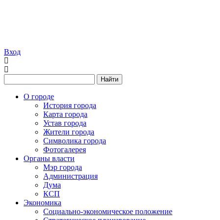
Вход
Найти
О городе
История города
Карта города
Устав города
Жители города
Символика города
Фотогалерея
Органы власти
Мэр города
Администрация
Дума
КСП
Экономика
Социально-экономическое положение