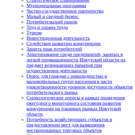
Стратегическое планирование
Муниципальные программы
Частно-государственное партнерство
Малый и средний бизнес
Потребительский рынок
Труд и охрана труда
Туризм
Инвестиционная деятельность
Содействие развитию конкуренции
Защита прав потребителей
Анкетирование среди предприятий, занятых в
легкой промышленности Иркутской области на
предмет возникающих барьеров при
осуществлении деятельности
Опрос для граждан с инвалидностью и
маломобильных групп населения в части
удовлетворенности уровнем доступности объектов
потребительского рынка
Социологические опросы в рамках проведения
ежегодного мониторинга состояния развития
конкуренции на товарных рынках Иркутской
области
Потребность хозяйствующих субъектов в
предоставлении мест для размещения
нестационарных торговых объектов