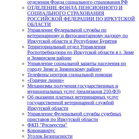
отделения Фонда социального страхования РФ
ОТДЕЛЕНИЕ ФОНДА ПЕНСИОННОГО И
СОЦИАЛЬНОГО СТРАХОВАНИЯ
РОССИЙСКОЙ ФЕДЕРАЦИИ ПО ИРКУТСКОЙ
ОБЛАСТИ
Управление Федеральной службы по
ветеринарному и фитосанитарному надзору по
Иркутской области и Республике Бурятия
Территориальный отдел Управления
Роспотребнадзора по Иркутской области в г. Зиме
и Зиминском районе
Управление социальной защиты населения по
городу Зиме и Зиминскому району
Телефоны центров социальной помощи
«Горячие линии»
Механизмы получения государственных и
муниципальных услуг (реализация 210-ФЗ)
Об оказании платных ветеринарных услуг
государственной ветеринарной службой
Иркутской области
Управление Федеральной службы судебных
приставов по Иркутской области
ФКП "Росреестра"
Коронавирус
Уголок Безопасности