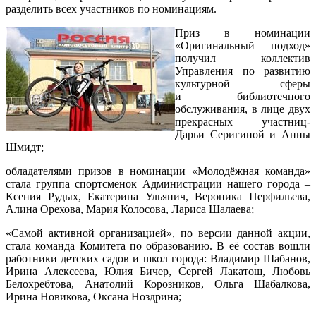
разделить всех участников по номинациям.
Приз в номинации
«Оригинальный подход»
получил коллектив
Управления по развитию
культурной сферы
и библиотечного
обслуживания, в лице двух
прекрасных участниц-
Дарьи Серигиной и Анны
Шмидт;
обладателями призов в номинации «Молодёжная команда»
стала группа спортсменок Администрации нашего города –
Ксения Рудых, Екатерина Ульянич, Вероника Перфильева,
Алина Орехова, Мария Колосова, Лариса Шалаева;
«Самой активной организацией», по версии данной акции,
стала команда Комитета по образованию. В её состав вошли
работники детских садов и школ города: Владимир Шабанов,
Ирина Алексеева, Юлия Бичер, Сергей Лакатош, Любовь
Белохребтова, Анатолий Корозников, Ольга Шабалкова,
Ирина Новикова, Оксана Ноздрина;