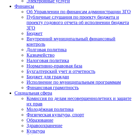
Электронные услуги
Финансы
Об Управлении по финансам администрации ЗГО
Публичные слушания по проекту бюджета и
проекту годового отчета об исполнении бюджета
ЗГО
Бюджет
Внутренний муниципальный финансовый
контроль
Долговая политика
Казначейство
Налоговая политика
Нормативно-правовая база
Бухгалтерский учет и отчетность
Бюджет для граждан
Исполнение по муниципальным программам
Финансовая грамотность
Социальная сфера
Комиссия по делам несовершеннолетних и защите
их прав
Молодёжная политика
Физическая культура, спорт
Образование
Здравоохранение
Культура