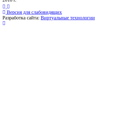
Версия для слабовидящих
Разработка сайта:
Виртуальные технологии
Публикация миниатюры
×
На сайте используются cookies для сбора и хранения
данных, необходимых для корректной работы сайта
и удобства посетителей.
Продолжая использовать наш сайт, Вы соглашаетесь
с
политикой по обработке ПД
.
Соглашаюсь