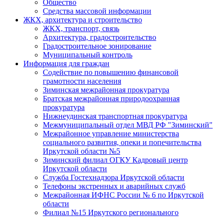
Общество
Средства массовой информации
ЖКХ, архитектура и строительство
ЖКХ, транспорт, связь
Архитектура, градостроительство
Градостроительное зонирование
Муниципальный контроль
Информация для граждан
Содействие по повышению финансовой
грамотности населения
Зиминская межрайонная прокуратура
Братская межрайонная природоохранная
прокуратура
Нижнеудинская транспортная прокуратура
Межмуниципальный отдел МВД РФ "Зиминский"
Межрайонное управление министерства
социального развития, опеки и попечительства
Иркутской области №5
Зиминский филиал ОГКУ Кадровый центр
Иркутской области
Служба Гостехнадзора Иркутской области
Телефоны экстренных и аварийных служб
Межрайонная ИФНС России № 6 по Иркутской
области
Филиал №15 Иркутского регионального