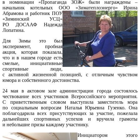
в номинации «Пропаганда ЗОЖ» были награждены –
начальник котельных ООО «Зиматеплоэнерго» Ирина
Абрамова
и работник ПОУ
«Зиминский УСЦ»
РО ДОСААФ Надежда
Лопатина.
Для Зимы это был
эксперимент, пробная
акция, которая показала,
что и в нашем городе есть
смелые, инициативные
спортивные люди,
с активной жизненной позицией, с отличным чувством
юмора и собственного достоинства.
24 мая в актовом зале администрации города состоялось
чествование всех участников Всероссийского мероприятия.
С приветственным словом выступила заместитель мэра
по социальным вопросам Наталья Юрьевна Гузенко. Она
поблагодарила всех присутствующих за участие, пожелала
дальнейших спортивных успехов и вручила грамоты
и небольшие призы каждому участнику.
Инициатором этого