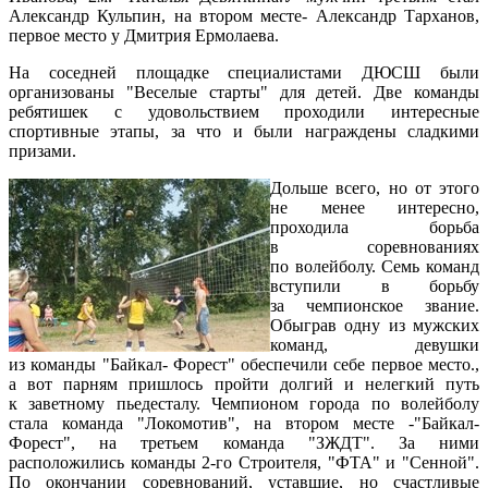
Александр Кульпин, на втором месте- Александр Тарханов,
первое место у Дмитрия Ермолаева.
На соседней площадке специалистами ДЮСШ были
организованы "Веселые старты" для детей. Две команды
ребятишек с удовольствием проходили интересные
спортивные этапы, за что и были награждены сладкими
призами.
Дольше всего, но от этого
не менее интересно,
проходила борьба
в соревнованиях
по волейболу. Семь команд
вступили в борьбу
за чемпионское звание.
Обыграв одну из мужских
команд, девушки
из команды "Байкал- Форест" обеспечили себе первое место.,
а вот парням пришлось пройти долгий и нелегкий путь
к заветному пьедесталу. Чемпионом города по волейболу
стала команда "Локомотив", на втором месте -"Байкал-
Форест", на третьем команда "ЗЖДТ". За ними
расположились команды 2-го Строителя, "ФТА" и "Сенной".
По окончании соревнований, уставшие, но счастливые