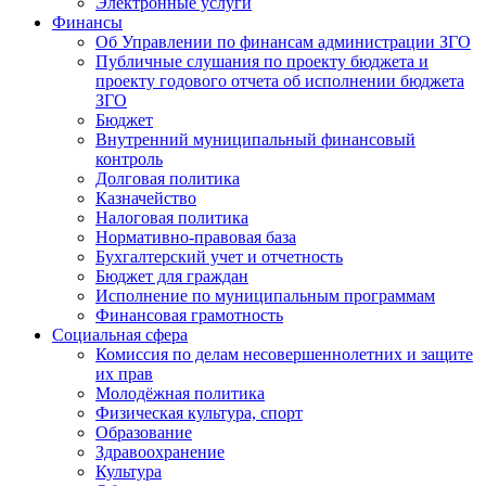
Электронные услуги
Финансы
Об Управлении по финансам администрации ЗГО
Публичные слушания по проекту бюджета и
проекту годового отчета об исполнении бюджета
ЗГО
Бюджет
Внутренний муниципальный финансовый
контроль
Долговая политика
Казначейство
Налоговая политика
Нормативно-правовая база
Бухгалтерский учет и отчетность
Бюджет для граждан
Исполнение по муниципальным программам
Финансовая грамотность
Социальная сфера
Комиссия по делам несовершеннолетних и защите
их прав
Молодёжная политика
Физическая культура, спорт
Образование
Здравоохранение
Культура