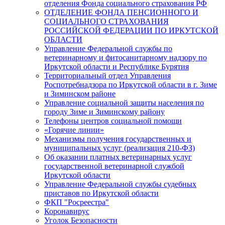
отделения Фонда социального страхования РФ
ОТДЕЛЕНИЕ ФОНДА ПЕНСИОННОГО И
СОЦИАЛЬНОГО СТРАХОВАНИЯ
РОССИЙСКОЙ ФЕДЕРАЦИИ ПО ИРКУТСКОЙ
ОБЛАСТИ
Управление Федеральной службы по
ветеринарному и фитосанитарному надзору по
Иркутской области и Республике Бурятия
Территориальный отдел Управления
Роспотребнадзора по Иркутской области в г. Зиме
и Зиминском районе
Управление социальной защиты населения по
городу Зиме и Зиминскому району
Телефоны центров социальной помощи
«Горячие линии»
Механизмы получения государственных и
муниципальных услуг (реализация 210-ФЗ)
Об оказании платных ветеринарных услуг
государственной ветеринарной службой
Иркутской области
Управление Федеральной службы судебных
приставов по Иркутской области
ФКП "Росреестра"
Коронавирус
Уголок Безопасности