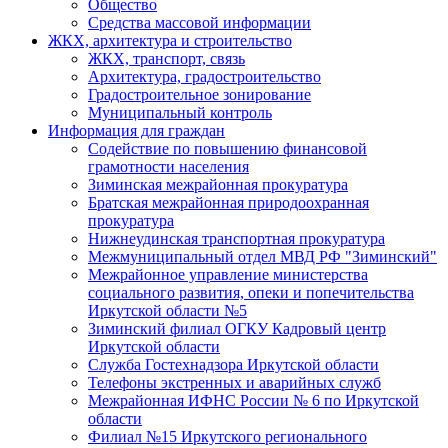
Общество
Средства массовой информации
ЖКХ, архитектура и строительство
ЖКХ, транспорт, связь
Архитектура, градостроительство
Градостроительное зонирование
Муниципальный контроль
Информация для граждан
Содействие по повышению финансовой
грамотности населения
Зиминская межрайонная прокуратура
Братская межрайонная природоохранная
прокуратура
Нижнеудинская транспортная прокуратура
Межмуниципальный отдел МВД РФ "Зиминский"
Межрайонное управление министерства
социального развития, опеки и попечительства
Иркутской области №5
Зиминский филиал ОГКУ Кадровый центр
Иркутской области
Служба Гостехнадзора Иркутской области
Телефоны экстренных и аварийных служб
Межрайонная ИФНС России № 6 по Иркутской
области
Филиал №15 Иркутского регионального