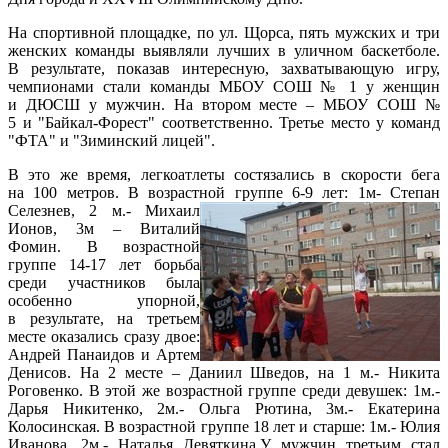
На спортивной площадке, по ул. Щорса, пять мужских и три
женских команды выявляли лучших в уличном баскетболе.
В результате, показав интересную, захватывающую игру,
чемпионами стали команды МБОУ СОШ № 1 у женщин
и ДЮСШ у мужчин. На втором месте – МБОУ СОШ №
5 и "Байкал-Форест" соответственно. Третье место у команд
"ФТА" и "Зиминский лицей".
В это же время, легкоатлеты состязались в скорости бега
на 100 метров. В возрастной группе 6-9 лет: 1м- Степан
Селезнев, 2 м.- Михаил
Ионов, 3м – Виталий
Фомин. В возрастной
группе 14-17 лет борьба
среди участников была
особенно упорной,
в результате, на третьем
месте оказались сразу двое:
Андрей Панаидов и Артем
Денисов. На 2 месте – Даниил Шведов, на 1 м.- Никита
Роговенко. В этой же возрастной группе среди девушек: 1м.-
Дарья Никитенко, 2м.- Ольга Рютина, 3м.- Екатерина
Колосинская. В возрастной группе 18 лет и старше: 1м.- Юлия
Иванова, 2м.- Наталья Девяткина.У мужчин третьим стал