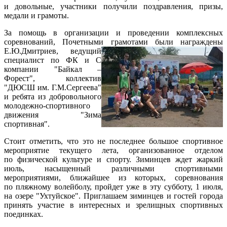
и довольные, участники получили поздравления, призы,
медали и грамоты.
За помощь в организации и проведении комплексных
соревнований, Почетными грамотами были награждены
Е.Ю.Дмитриев, ведущий
специалист по ФК и С
компании "Байкал –
Форест", коллектив
"ДЮСШ им. Г.М.Сергеева"
и ребята из добровольного
молодежно-спортивного
движения "Зима
спортивная".
Стоит отметить, что это не последнее большое спортивное
мероприятие текущего лета, организованное отделом
по физической культуре и спорту. Зиминцев ждет жаркий
июль, насыщенный различными спортивными
мероприятиями, ближайшее из которых, соревнования
по пляжному волейболу, пройдет уже в эту субботу, 1 июля,
на озере "Ухтуйское". Приглашаем зиминцев и гостей города
принять участие в интересных и зрелищных спортивных
поединках.