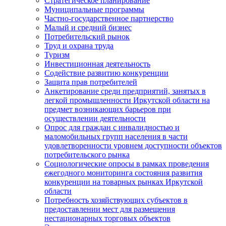
Стратегическое планирование
Муниципальные программы
Частно-государственное партнерство
Малый и средний бизнес
Потребительский рынок
Труд и охрана труда
Туризм
Инвестиционная деятельность
Содействие развитию конкуренции
Защита прав потребителей
Анкетирование среди предприятий, занятых в
легкой промышленности Иркутской области на
предмет возникающих барьеров при
осуществлении деятельности
Опрос для граждан с инвалидностью и
маломобильных групп населения в части
удовлетворенности уровнем доступности объектов
потребительского рынка
Социологические опросы в рамках проведения
ежегодного мониторинга состояния развития
конкуренции на товарных рынках Иркутской
области
Потребность хозяйствующих субъектов в
предоставлении мест для размещения
нестационарных торговых объектов