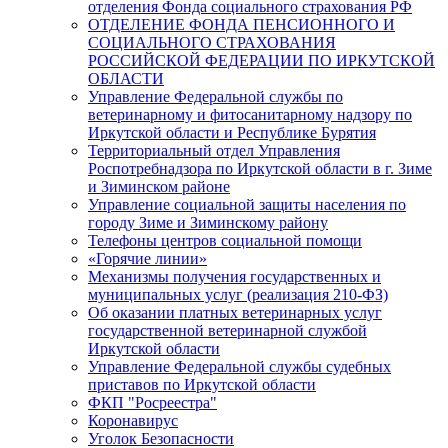
отделения Фонда социального страхования РФ
ОТДЕЛЕНИЕ ФОНДА ПЕНСИОННОГО И
СОЦИАЛЬНОГО СТРАХОВАНИЯ
РОССИЙСКОЙ ФЕДЕРАЦИИ ПО ИРКУТСКОЙ
ОБЛАСТИ
Управление Федеральной службы по
ветеринарному и фитосанитарному надзору по
Иркутской области и Республике Бурятия
Территориальный отдел Управления
Роспотребнадзора по Иркутской области в г. Зиме
и Зиминском районе
Управление социальной защиты населения по
городу Зиме и Зиминскому району
Телефоны центров социальной помощи
«Горячие линии»
Механизмы получения государственных и
муниципальных услуг (реализация 210-ФЗ)
Об оказании платных ветеринарных услуг
государственной ветеринарной службой
Иркутской области
Управление Федеральной службы судебных
приставов по Иркутской области
ФКП "Росреестра"
Коронавирус
Уголок Безопасности