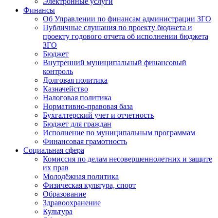
Электронные услуги
Финансы
Об Управлении по финансам администрации ЗГО
Публичные слушания по проекту бюджета и
проекту годового отчета об исполнении бюджета
ЗГО
Бюджет
Внутренний муниципальный финансовый
контроль
Долговая политика
Казначейство
Налоговая политика
Нормативно-правовая база
Бухгалтерский учет и отчетность
Бюджет для граждан
Исполнение по муниципальным программам
Финансовая грамотность
Социальная сфера
Комиссия по делам несовершеннолетних и защите
их прав
Молодёжная политика
Физическая культура, спорт
Образование
Здравоохранение
Культура