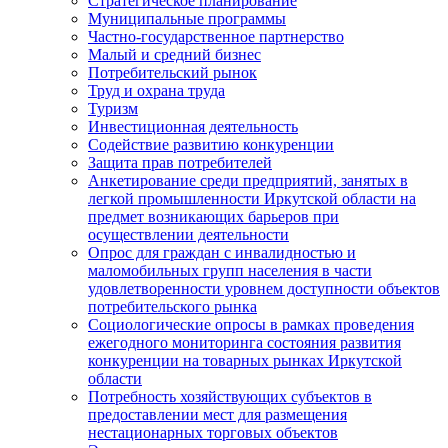
Стратегическое планирование
Муниципальные программы
Частно-государственное партнерство
Малый и средний бизнес
Потребительский рынок
Труд и охрана труда
Туризм
Инвестиционная деятельность
Содействие развитию конкуренции
Защита прав потребителей
Анкетирование среди предприятий, занятых в
легкой промышленности Иркутской области на
предмет возникающих барьеров при
осуществлении деятельности
Опрос для граждан с инвалидностью и
маломобильных групп населения в части
удовлетворенности уровнем доступности объектов
потребительского рынка
Социологические опросы в рамках проведения
ежегодного мониторинга состояния развития
конкуренции на товарных рынках Иркутской
области
Потребность хозяйствующих субъектов в
предоставлении мест для размещения
нестационарных торговых объектов