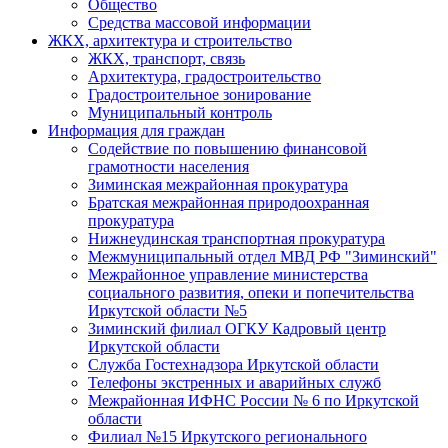
Общество
Средства массовой информации
ЖКХ, архитектура и строительство
ЖКХ, транспорт, связь
Архитектура, градостроительство
Градостроительное зонирование
Муниципальный контроль
Информация для граждан
Содействие по повышению финансовой
грамотности населения
Зиминская межрайонная прокуратура
Братская межрайонная природоохранная
прокуратура
Нижнеудинская транспортная прокуратура
Межмуниципальный отдел МВД РФ "Зиминский"
Межрайонное управление министерства
социального развития, опеки и попечительства
Иркутской области №5
Зиминский филиал ОГКУ Кадровый центр
Иркутской области
Служба Гостехнадзора Иркутской области
Телефоны экстренных и аварийных служб
Межрайонная ИФНС России № 6 по Иркутской
области
Филиал №15 Иркутского регионального