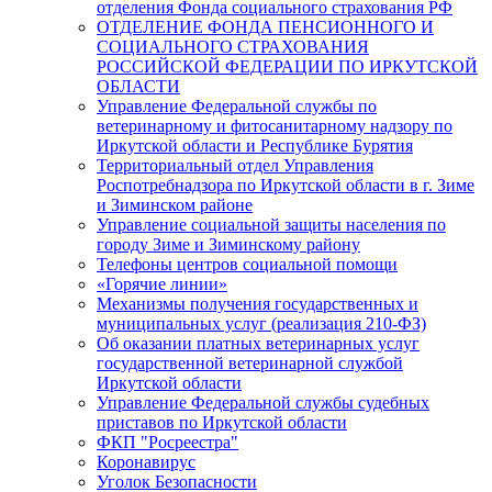
отделения Фонда социального страхования РФ
ОТДЕЛЕНИЕ ФОНДА ПЕНСИОННОГО И
СОЦИАЛЬНОГО СТРАХОВАНИЯ
РОССИЙСКОЙ ФЕДЕРАЦИИ ПО ИРКУТСКОЙ
ОБЛАСТИ
Управление Федеральной службы по
ветеринарному и фитосанитарному надзору по
Иркутской области и Республике Бурятия
Территориальный отдел Управления
Роспотребнадзора по Иркутской области в г. Зиме
и Зиминском районе
Управление социальной защиты населения по
городу Зиме и Зиминскому району
Телефоны центров социальной помощи
«Горячие линии»
Механизмы получения государственных и
муниципальных услуг (реализация 210-ФЗ)
Об оказании платных ветеринарных услуг
государственной ветеринарной службой
Иркутской области
Управление Федеральной службы судебных
приставов по Иркутской области
ФКП "Росреестра"
Коронавирус
Уголок Безопасности