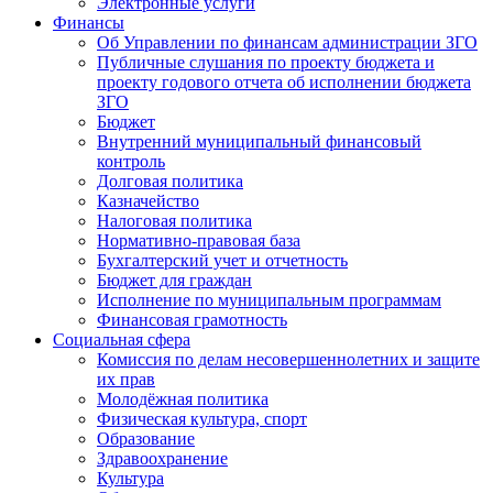
Электронные услуги
Финансы
Об Управлении по финансам администрации ЗГО
Публичные слушания по проекту бюджета и
проекту годового отчета об исполнении бюджета
ЗГО
Бюджет
Внутренний муниципальный финансовый
контроль
Долговая политика
Казначейство
Налоговая политика
Нормативно-правовая база
Бухгалтерский учет и отчетность
Бюджет для граждан
Исполнение по муниципальным программам
Финансовая грамотность
Социальная сфера
Комиссия по делам несовершеннолетних и защите
их прав
Молодёжная политика
Физическая культура, спорт
Образование
Здравоохранение
Культура