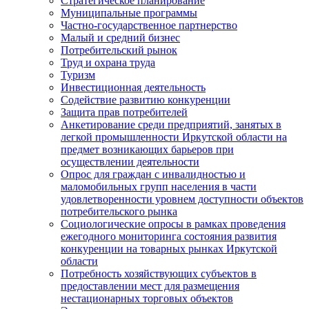
Стратегическое планирование
Муниципальные программы
Частно-государственное партнерство
Малый и средний бизнес
Потребительский рынок
Труд и охрана труда
Туризм
Инвестиционная деятельность
Содействие развитию конкуренции
Защита прав потребителей
Анкетирование среди предприятий, занятых в
легкой промышленности Иркутской области на
предмет возникающих барьеров при
осуществлении деятельности
Опрос для граждан с инвалидностью и
маломобильных групп населения в части
удовлетворенности уровнем доступности объектов
потребительского рынка
Социологические опросы в рамках проведения
ежегодного мониторинга состояния развития
конкуренции на товарных рынках Иркутской
области
Потребность хозяйствующих субъектов в
предоставлении мест для размещения
нестационарных торговых объектов