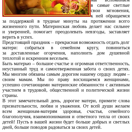
в самые светлые
свои мгновения,
к ней обращаемся
за поддержкой в трудные минуты на протяжении всего
жизненного пути. Материнская любовь делает нас сильнее
и уверенней, помогает преодолевать невзгоды, заставляет
верить в успех.
Предстоящий праздник – прекрасная возможность отдать долг
матери: собраться в семейном кругу, повиниться
за доставленные огорчения, наполнить дом душевной
теплотой и искренним весельем.
Быть матерью – большое счастье и огромная ответственность,
неустанный труд и самоотверженная забота о своих детях.
Мы многим обязаны самым дорогим нашему сердцу людям –
своим мамам. Мы по праву восхищаемся женщинами,
успешно сочетающими материнские обязанности с активным
участием в трудовой, общественной и политической жизни
страны.
В этот замечательный день, дорогие матери, примите слова
признательности, любви и уважения. От всей души желаем
всем женщинам-матерям здоровья, счастья, семейного
благополучия, взаимопонимания и ответного тепла от своих
детей! Пусть в вашей жизни будет больше добрых и светлых
дней, больше поводов радоваться за своих детей.