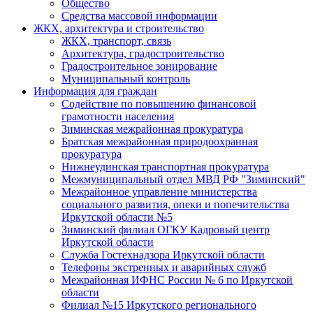
Общество
Средства массовой информации
ЖКХ, архитектура и строительство
ЖКХ, транспорт, связь
Архитектура, градостроительство
Градостроительное зонирование
Муниципальный контроль
Информация для граждан
Содействие по повышению финансовой
грамотности населения
Зиминская межрайонная прокуратура
Братская межрайонная природоохранная
прокуратура
Нижнеудинская транспортная прокуратура
Межмуниципальный отдел МВД РФ "Зиминский"
Межрайонное управление министерства
социального развития, опеки и попечительства
Иркутской области №5
Зиминский филиал ОГКУ Кадровый центр
Иркутской области
Служба Гостехнадзора Иркутской области
Телефоны экстренных и аварийных служб
Межрайонная ИФНС России № 6 по Иркутской
области
Филиал №15 Иркутского регионального