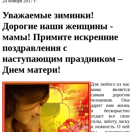
24 ноября 2017 г.
Уважаемые зиминки!
Дорогие наши женщины -
мамы! Примите искренние
поздравления с
наступающим праздником –
Днем матери!
Для любого из нас
мама является
самым дорогим
человеком. Она
дарит нам жизнь
и бескорыстно
отдает все свои
силы, заботу, ласку
и нежность. О ней
мы вспоминаем