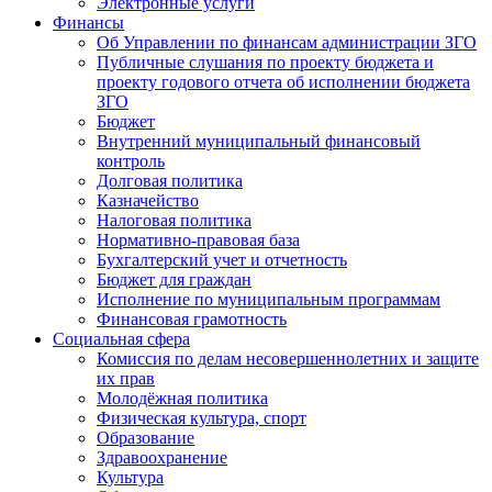
Электронные услуги
Финансы
Об Управлении по финансам администрации ЗГО
Публичные слушания по проекту бюджета и
проекту годового отчета об исполнении бюджета
ЗГО
Бюджет
Внутренний муниципальный финансовый
контроль
Долговая политика
Казначейство
Налоговая политика
Нормативно-правовая база
Бухгалтерский учет и отчетность
Бюджет для граждан
Исполнение по муниципальным программам
Финансовая грамотность
Социальная сфера
Комиссия по делам несовершеннолетних и защите
их прав
Молодёжная политика
Физическая культура, спорт
Образование
Здравоохранение
Культура