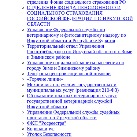
отделения Фонда социального страхования РФ
ОТДЕЛЕНИЕ ФОНДА ПЕНСИОННОГО И
СОЦИАЛЬНОГО СТРАХОВАНИЯ
РОССИЙСКОЙ ФЕДЕРАЦИИ ПО ИРКУТСКОЙ
ОБЛАСТИ
Управление Федеральной службы по
ветеринарному и фитосанитарному надзору по
Иркутской области и Республике Бурятия
Территориальный отдел Управления
Роспотребнадзора по Иркутской области в г. Зиме
и Зиминском районе
Управление социальной защиты населения по
городу Зиме и Зиминскому району
Телефоны центров социальной помощи
«Горячие линии»
Механизмы получения государственных и
муниципальных услуг (реализация 210-ФЗ)
Об оказании платных ветеринарных услуг
государственной ветеринарной службой
Иркутской области
Управление Федеральной службы судебных
приставов по Иркутской области
ФКП "Росреестра"
Коронавирус
Уголок Безопасности