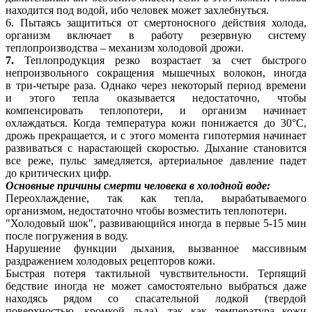
находится под водой, ибо человек может захлебнуться.
6. Пытаясь защититься от смертоносного действия холода,
организм включает в работу резервную систему
теплопроизводства – механизм холодовой дрожи.
7.
Теплопродукция резко возрастает за счет быстрого
непроизвольного сокращения мышечных волокон, иногда
в три-четыре раза. Однако через некоторый период времени
и этого тепла оказывается недостаточно, чтобы
компенсировать теплопотери, и организм начинает
охлаждаться. Когда температура кожи понижается до 30°С,
дрожь прекращается, и с этого момента гипотермия начинает
развиваться с нарастающей скоростью. Дыхание становится
все реже, пульс замедляется, артериальное давление падет
до критических цифр.
Основные причины смерти человека в холодной воде:
Переохлаждение, так как тепла, вырабатываемого
организмом, недостаточно чтобы возместить теплопотери.
"Холодовый шок", развивающийся иногда в первые 5-15 мин
после погружения в воду.
Нарушение функции дыхания, вызванное массивным
раздражением холодовых рецепторов кожи.
Быстрая потеря тактильной чувствительности. Терпящий
бедствие иногда не может самостоятельно выбраться даже
находясь рядом со спасательной лодкой (твердой
поверхностью, кромкой льда), так как температура кожи