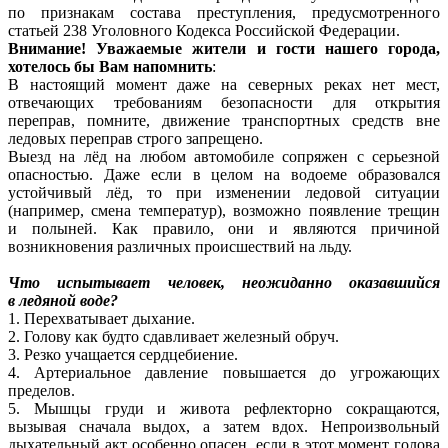
по признакам состава преступления, предусмотренного
статьей 238 Уголовного Кодекса Российской Федерации.
Внимание! Уважаемые жители и гости нашего города,
хотелось бы Вам напомнить
:
В настоящий момент даже на северных реках нет мест,
отвечающих требованиям безопасности для открытия
переправ, помните, движение транспортных средств вне
ледовых переправ строго запрещено.
Выезд на лёд на любом автомобиле сопряжен с серьезной
опасностью. Даже если в целом на водоеме образовался
устойчивый лёд, то при изменении ледовой ситуации
(например, смена температур), возможно появление трещин
и полыней. Как правило, они и являются причиной
возникновения различных происшествий на льду.
Что испытывает человек, неожиданно оказавшийся
в ледяной воде?
1. Перехватывает дыхание.
2. Голову как будто сдавливает железный обруч.
3. Резко учащается сердцебиение.
4. Артериальное давление повышается до угрожающих
пределов.
5. Мышцы груди и живота рефлекторно сокращаются,
вызывая сначала выдох, а затем вдох. Непроизвольный
дыхательный акт особенно опасен, если в этот момент голова