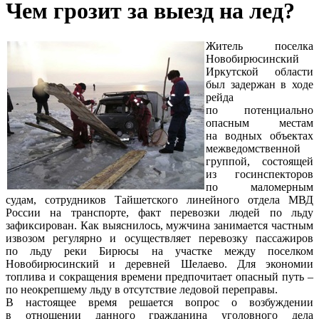
Чем грозит за выезд на лед?
Житель поселка
Новобирюсинский
Иркутской области
был задержан в ходе
рейда
по потенциально
опасным местам
на водных объектах
межведомственной
группой, состоящей
из госинспекторов
по маломерным
судам, сотрудников Тайшетского линейного отдела МВД
России на транспорте, факт перевозки людей по льду
зафиксирован. Как выяснилось, мужчина занимается частным
извозом регулярно и осуществляет перевозку пассажиров
по льду реки Бирюсы на участке между поселком
Новобирюсинский и деревней Шелаево. Для экономии
топлива и сокращения времени предпочитает опасный путь –
по неокрепшему льду в отсутствие ледовой переправы.
В настоящее время решается вопрос о возбуждении
в отношении данного гражданина уголовного дела