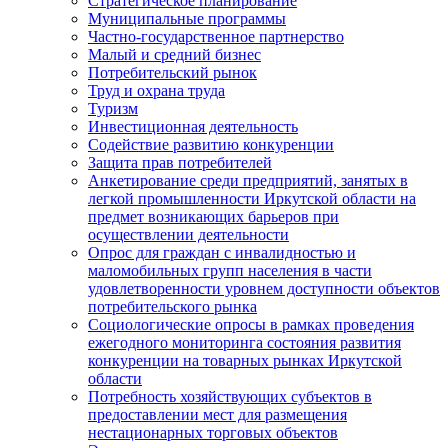
Стратегическое планирование
Муниципальные программы
Частно-государственное партнерство
Малый и средний бизнес
Потребительский рынок
Труд и охрана труда
Туризм
Инвестиционная деятельность
Содействие развитию конкуренции
Защита прав потребителей
Анкетирование среди предприятий, занятых в
легкой промышленности Иркутской области на
предмет возникающих барьеров при
осуществлении деятельности
Опрос для граждан с инвалидностью и
маломобильных групп населения в части
удовлетворенности уровнем доступности объектов
потребительского рынка
Социологические опросы в рамках проведения
ежегодного мониторинга состояния развития
конкуренции на товарных рынках Иркутской
области
Потребность хозяйствующих субъектов в
предоставлении мест для размещения
нестационарных торговых объектов