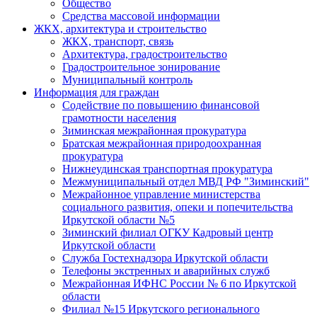
Общество
Средства массовой информации
ЖКХ, архитектура и строительство
ЖКХ, транспорт, связь
Архитектура, градостроительство
Градостроительное зонирование
Муниципальный контроль
Информация для граждан
Содействие по повышению финансовой
грамотности населения
Зиминская межрайонная прокуратура
Братская межрайонная природоохранная
прокуратура
Нижнеудинская транспортная прокуратура
Межмуниципальный отдел МВД РФ "Зиминский"
Межрайонное управление министерства
социального развития, опеки и попечительства
Иркутской области №5
Зиминский филиал ОГКУ Кадровый центр
Иркутской области
Служба Гостехнадзора Иркутской области
Телефоны экстренных и аварийных служб
Межрайонная ИФНС России № 6 по Иркутской
области
Филиал №15 Иркутского регионального