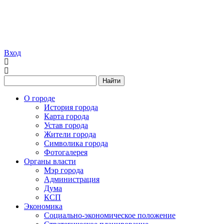
Вход
Найти
О городе
История города
Карта города
Устав города
Жители города
Символика города
Фотогалерея
Органы власти
Мэр города
Администрация
Дума
КСП
Экономика
Социально-экономическое положение