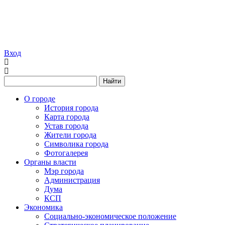
Вход
Найти
О городе
История города
Карта города
Устав города
Жители города
Символика города
Фотогалерея
Органы власти
Мэр города
Администрация
Дума
КСП
Экономика
Социально-экономическое положение