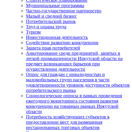
Стратегическое планирование
Муниципальные программы
Частно-государственное партнерство
Малый и средний бизнес
Потребительский рынок
Труд и охрана труда
Туризм
Инвестиционная деятельность
Содействие развитию конкуренции
Защита прав потребителей
Анкетирование среди предприятий, занятых в
легкой промышленности Иркутской области на
предмет возникающих барьеров при
осуществлении деятельности
Опрос для граждан с инвалидностью и
маломобильных групп населения в части
удовлетворенности уровнем доступности объектов
потребительского рынка
Социологические опросы в рамках проведения
ежегодного мониторинга состояния развития
конкуренции на товарных рынках Иркутской
области
Потребность хозяйствующих субъектов в
предоставлении мест для размещения
нестационарных торговых объектов