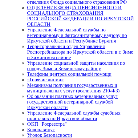
отделения Фонда социального страхования РФ
ОТДЕЛЕНИЕ ФОНДА ПЕНСИОННОГО И
СОЦИАЛЬНОГО СТРАХОВАНИЯ
РОССИЙСКОЙ ФЕДЕРАЦИИ ПО ИРКУТСКОЙ
ОБЛАСТИ
Управление Федеральной службы по
ветеринарному и фитосанитарному надзору по
Иркутской области и Республике Бурятия
Территориальный отдел Управления
Роспотребнадзора по Иркутской области в г. Зиме
и Зиминском районе
Управление социальной защиты населения по
городу Зиме и Зиминскому району
Телефоны центров социальной помощи
«Горячие линии»
Механизмы получения государственных и
муниципальных услуг (реализация 210-ФЗ)
Об оказании платных ветеринарных услуг
государственной ветеринарной службой
Иркутской области
Управление Федеральной службы судебных
приставов по Иркутской области
ФКП "Росреестра"
Коронавирус
Уголок Безопасности