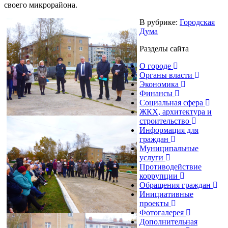
своего микрорайона.
В рубрике:
Городская
Дума
Разделы сайта
О городе
Органы власти
Экономика
Финансы
Социальная сфера
ЖКХ, архитектура и
строительство
Информация для
граждан
Муниципальные
услуги
Противодействие
коррупции
Обращения граждан
Инициативные
проекты
Фотогалерея
Дополнительная