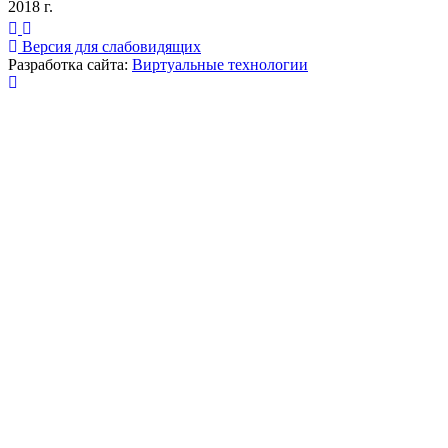
2018 г.
Версия для слабовидящих
Разработка сайта:
Виртуальные технологии
Публикация миниатюры
×
На сайте используются cookies для сбора и хранения
данных, необходимых для корректной работы сайта
и удобства посетителей.
Продолжая использовать наш сайт, Вы соглашаетесь
с
политикой по обработке ПД
.
Соглашаюсь