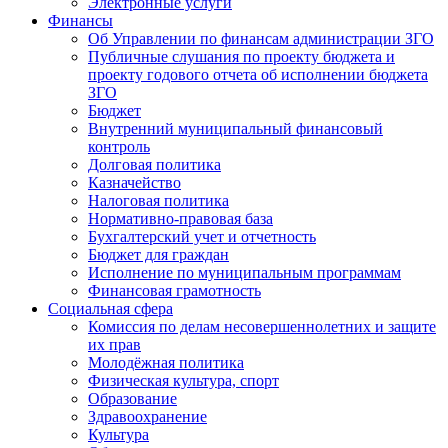
Электронные услуги
Финансы
Об Управлении по финансам администрации ЗГО
Публичные слушания по проекту бюджета и
проекту годового отчета об исполнении бюджета
ЗГО
Бюджет
Внутренний муниципальный финансовый
контроль
Долговая политика
Казначейство
Налоговая политика
Нормативно-правовая база
Бухгалтерский учет и отчетность
Бюджет для граждан
Исполнение по муниципальным программам
Финансовая грамотность
Социальная сфера
Комиссия по делам несовершеннолетних и защите
их прав
Молодёжная политика
Физическая культура, спорт
Образование
Здравоохранение
Культура