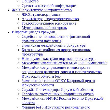
Общество
Средства массовой информации
ЖКХ, архитектура и строительство
ЖКХ, транспорт, связь
Архитектура, градостроительство
Градостроительное зонирование
Муниципальный контроль
Информация для граждан
Содействие по повышению финансовой
грамотности населения
Зиминская межрайонная прокуратура
Братская межрайонная природоохранная
прокуратура
Нижнеудинская транспортная прокуратура
Межмуниципальный отдел МВД РФ "Зиминский"
Межрайонное управление министерства
социального развития, опеки и попечительства
Иркутской области №5
Зиминский филиал ОГКУ Кадровый центр
Иркутской области
Служба Гостехнадзора Иркутской области
Телефоны экстренных и аварийных служб
Межрайонная ИФНС России № 6 по Иркутской
области
Филиал №15 Иркутского регионального