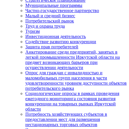
Стратегическое планирование
Муниципальные программы
Частно-государственное партнерство
Малый и средний бизнес
Потребительский рынок
Труд и охрана труда
Туризм
Инвестиционная деятельность
Содействие развитию конкуренции
Защита прав потребителей
Анкетирование среди предприятий, занятых в
легкой промышленности Иркутской области на
предмет возникающих барьеров при
осуществлении деятельности
Опрос для граждан с инвалидностью и
маломобильных групп населения в части
удовлетворенности уровнем доступности объектов
потребительского рынка
Социологические опросы в рамках проведения
ежегодного мониторинга состояния развития
конкуренции на товарных рынках Иркутской
области
Потребность хозяйствующих субъектов в
предоставлении мест для размещения
нестационарных торговых объектов