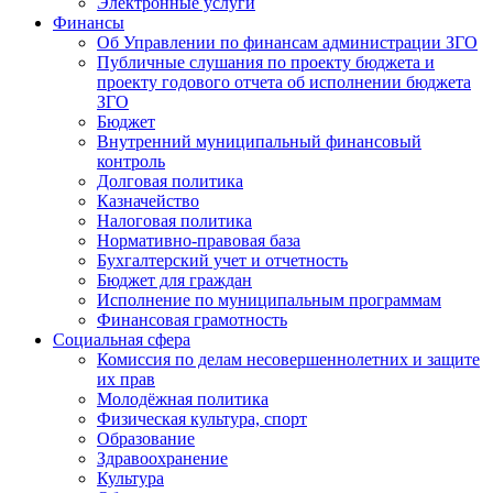
Электронные услуги
Финансы
Об Управлении по финансам администрации ЗГО
Публичные слушания по проекту бюджета и
проекту годового отчета об исполнении бюджета
ЗГО
Бюджет
Внутренний муниципальный финансовый
контроль
Долговая политика
Казначейство
Налоговая политика
Нормативно-правовая база
Бухгалтерский учет и отчетность
Бюджет для граждан
Исполнение по муниципальным программам
Финансовая грамотность
Социальная сфера
Комиссия по делам несовершеннолетних и защите
их прав
Молодёжная политика
Физическая культура, спорт
Образование
Здравоохранение
Культура