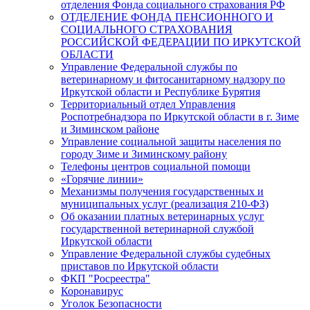
отделения Фонда социального страхования РФ
ОТДЕЛЕНИЕ ФОНДА ПЕНСИОННОГО И
СОЦИАЛЬНОГО СТРАХОВАНИЯ
РОССИЙСКОЙ ФЕДЕРАЦИИ ПО ИРКУТСКОЙ
ОБЛАСТИ
Управление Федеральной службы по
ветеринарному и фитосанитарному надзору по
Иркутской области и Республике Бурятия
Территориальный отдел Управления
Роспотребнадзора по Иркутской области в г. Зиме
и Зиминском районе
Управление социальной защиты населения по
городу Зиме и Зиминскому району
Телефоны центров социальной помощи
«Горячие линии»
Механизмы получения государственных и
муниципальных услуг (реализация 210-ФЗ)
Об оказании платных ветеринарных услуг
государственной ветеринарной службой
Иркутской области
Управление Федеральной службы судебных
приставов по Иркутской области
ФКП "Росреестра"
Коронавирус
Уголок Безопасности