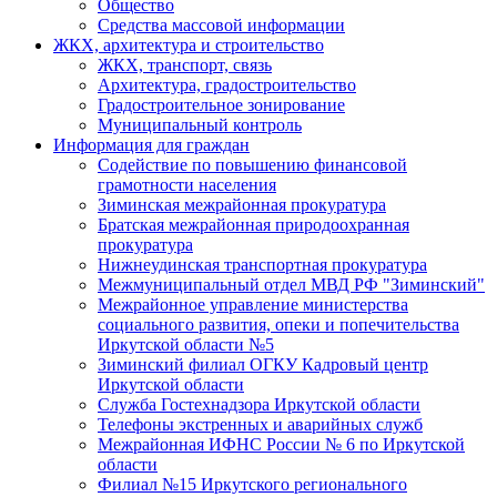
Общество
Средства массовой информации
ЖКХ, архитектура и строительство
ЖКХ, транспорт, связь
Архитектура, градостроительство
Градостроительное зонирование
Муниципальный контроль
Информация для граждан
Содействие по повышению финансовой
грамотности населения
Зиминская межрайонная прокуратура
Братская межрайонная природоохранная
прокуратура
Нижнеудинская транспортная прокуратура
Межмуниципальный отдел МВД РФ "Зиминский"
Межрайонное управление министерства
социального развития, опеки и попечительства
Иркутской области №5
Зиминский филиал ОГКУ Кадровый центр
Иркутской области
Служба Гостехнадзора Иркутской области
Телефоны экстренных и аварийных служб
Межрайонная ИФНС России № 6 по Иркутской
области
Филиал №15 Иркутского регионального