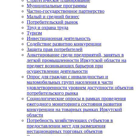
Стратегическое планирование
Муниципальные программы
Частно-государственное партнерство
Малый и средний бизнес
Потребительский рынок
Труд и охрана труда
Туризм
Инвестиционная деятельность
Содействие развитию конкуренции
Защита прав потребителей
Анкетирование среди предприятий, занятых в
легкой промышленности Иркутской области на
предмет возникающих барьеров при
осуществлении деятельности
Опрос для граждан с инвалидностью и
маломобильных групп населения в части
удовлетворенности уровнем доступности объектов
потребительского рынка
Социологические опросы в рамках проведения
ежегодного мониторинга состояния развития
конкуренции на товарных рынках Иркутской
области
Потребность хозяйствующих субъектов в
предоставлении мест для размещения
нестационарных торговых объектов