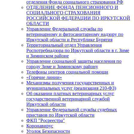
отделения Фонда социального страхования РФ
ОТДЕЛЕНИЕ ФОНДА ПЕНСИОННОГО И
СОЦИАЛЬНОГО СТРАХОВАНИЯ
РОССИЙСКОЙ ФЕДЕРАЦИИ ПО ИРКУТСКОЙ
ОБЛАСТИ
Управление Федеральной службы по
ветеринарному и фитосанитарному надзору по
Иркутской области и Республике Бурятия
Территориальный отдел Управления
Роспотребнадзора по Иркутской области в г. Зиме
и Зиминском районе
Управление социальной защиты населения по
городу Зиме и Зиминскому району
Телефоны центров социальной помощи
«Горячие линии»
Механизмы получения государственных и
муниципальных услуг (реализация 210-ФЗ)
Об оказании платных ветеринарных услуг
государственной ветеринарной службой
Иркутской области
Управление Федеральной службы судебных
приставов по Иркутской области
ФКП "Росреестра"
Коронавирус
Уголок Безопасности