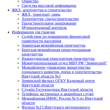
Общество
Средства массовой информации
ЖКХ, архитектура и строительство
ЖКХ, транспорт, связь
Архитектура, градостроительство
Градостроительное зонирование
Муниципальный контроль
Информация для граждан
Содействие по повышению финансовой
грамотности населения
Зиминская межрайонная прокуратура
Братская межрайонная природоохранная
прокуратура
Нижнеудинская транспортная прокуратура
Межмуниципальный отдел МВД РФ "Зиминский"
Межрайонное управление министерства
социального развития, опеки и попечительства
Иркутской области №5
Зиминский филиал ОГКУ Кадровый центр
Иркутской области
Служба Гостехнадзора Иркутской области
Телефоны экстренных и аварийных служб
Межрайонная ИФНС России № 6 по Иркутской
области
Филиал №15 Иркутского регионального