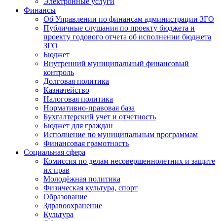
Электронные услуги
Финансы
Об Управлении по финансам администрации ЗГО
Публичные слушания по проекту бюджета и
проекту годового отчета об исполнении бюджета
ЗГО
Бюджет
Внутренний муниципальный финансовый
контроль
Долговая политика
Казначейство
Налоговая политика
Нормативно-правовая база
Бухгалтерский учет и отчетность
Бюджет для граждан
Исполнение по муниципальным программам
Финансовая грамотность
Социальная сфера
Комиссия по делам несовершеннолетних и защите
их прав
Молодёжная политика
Физическая культура, спорт
Образование
Здравоохранение
Культура