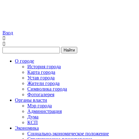
Вход
Найти
О городе
История города
Карта города
Устав города
Жители города
Символика города
Фотогалерея
Органы власти
Мэр города
Администрация
Дума
КСП
Экономика
Социально-экономическое положение