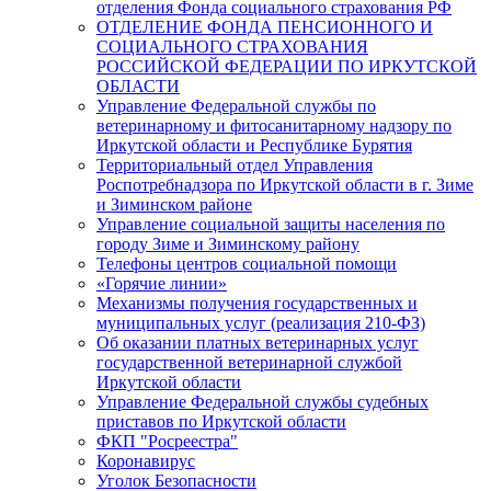
отделения Фонда социального страхования РФ
ОТДЕЛЕНИЕ ФОНДА ПЕНСИОННОГО И
СОЦИАЛЬНОГО СТРАХОВАНИЯ
РОССИЙСКОЙ ФЕДЕРАЦИИ ПО ИРКУТСКОЙ
ОБЛАСТИ
Управление Федеральной службы по
ветеринарному и фитосанитарному надзору по
Иркутской области и Республике Бурятия
Территориальный отдел Управления
Роспотребнадзора по Иркутской области в г. Зиме
и Зиминском районе
Управление социальной защиты населения по
городу Зиме и Зиминскому району
Телефоны центров социальной помощи
«Горячие линии»
Механизмы получения государственных и
муниципальных услуг (реализация 210-ФЗ)
Об оказании платных ветеринарных услуг
государственной ветеринарной службой
Иркутской области
Управление Федеральной службы судебных
приставов по Иркутской области
ФКП "Росреестра"
Коронавирус
Уголок Безопасности