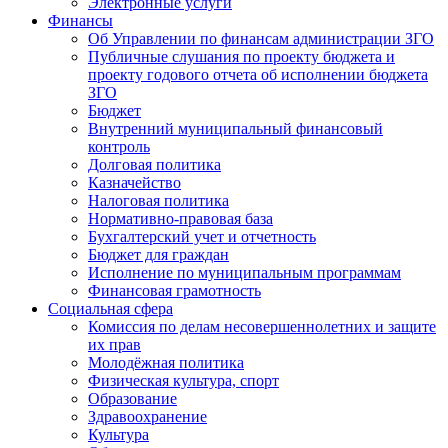
Электронные услуги
Финансы
Об Управлении по финансам администрации ЗГО
Публичные слушания по проекту бюджета и
проекту годового отчета об исполнении бюджета
ЗГО
Бюджет
Внутренний муниципальный финансовый
контроль
Долговая политика
Казначейство
Налоговая политика
Нормативно-правовая база
Бухгалтерский учет и отчетность
Бюджет для граждан
Исполнение по муниципальным программам
Финансовая грамотность
Социальная сфера
Комиссия по делам несовершеннолетних и защите
их прав
Молодёжная политика
Физическая культура, спорт
Образование
Здравоохранение
Культура