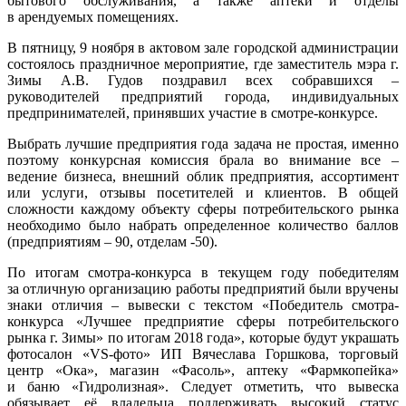
бытового обслуживания, а также аптеки и отделы
в арендуемых помещениях.
В пятницу, 9 ноября в актовом зале городской администрации
состоялось праздничное мероприятие, где заместитель мэра г.
Зимы А.В. Гудов поздравил всех собравшихся –
руководителей предприятий города, индивидуальных
предпринимателей, принявших участие в смотре-конкурсе.
Выбрать лучшие предприятия года задача не простая, именно
поэтому конкурсная комиссия брала во внимание все –
ведение бизнеса, внешний облик предприятия, ассортимент
или услуги, отзывы посетителей и клиентов. В общей
сложности каждому объекту сферы потребительского рынка
необходимо было набрать определенное количество баллов
(предприятиям – 90, отделам -50).
По итогам смотра-конкурса в текущем году победителям
за отличную организацию работы предприятий были вручены
знаки отличия – вывески с текстом «Победитель смотра-
конкурса «Лучшее предприятие сферы потребительского
рынка г. Зимы» по итогам 2018 года», которые будут украшать
фотосалон «VS-фото» ИП Вячеслава Горшкова, торговый
центр «Ока», магазин «Фасоль», аптеку «Фармкопейка»
и баню «Гидролизная». Следует отметить, что вывеска
обязывает её владельца поддер
живать высокий статус