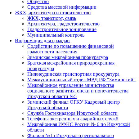
Общество
Средства массовой информации
ЖКХ, архитектура и строительство
ЖКХ, транспорт, связь
Архитектура, градостроительство
Градостроительное зонирование
Муниципальный контроль
Информация для граждан
Содействие по повышению финансовой
грамотности населения
Зиминская межрайонная прокуратура
Братская межрайонная природоохранная
прокуратура
Нижнеудинская транспортная прокуратура
Межмуниципальный отдел МВД РФ "Зиминский"
Межрайонное управление министерства
социального развития, опеки и попечительства
Иркутской области №5
Зиминский филиал ОГКУ Кадровый центр
Иркутской области
Служба Гостехнадзора Иркутской области
Телефоны экстренных и аварийных служб
Межрайонная ИФНС России № 6 по Иркутской
области
Филиал №15 Иркутского регионального