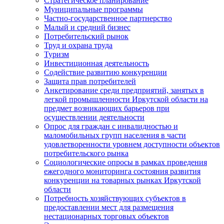
Стратегическое планирование
Муниципальные программы
Частно-государственное партнерство
Малый и средний бизнес
Потребительский рынок
Труд и охрана труда
Туризм
Инвестиционная деятельность
Содействие развитию конкуренции
Защита прав потребителей
Анкетирование среди предприятий, занятых в
легкой промышленности Иркутской области на
предмет возникающих барьеров при
осуществлении деятельности
Опрос для граждан с инвалидностью и
маломобильных групп населения в части
удовлетворенности уровнем доступности объектов
потребительского рынка
Социологические опросы в рамках проведения
ежегодного мониторинга состояния развития
конкуренции на товарных рынках Иркутской
области
Потребность хозяйствующих субъектов в
предоставлении мест для размещения
нестационарных торговых объектов