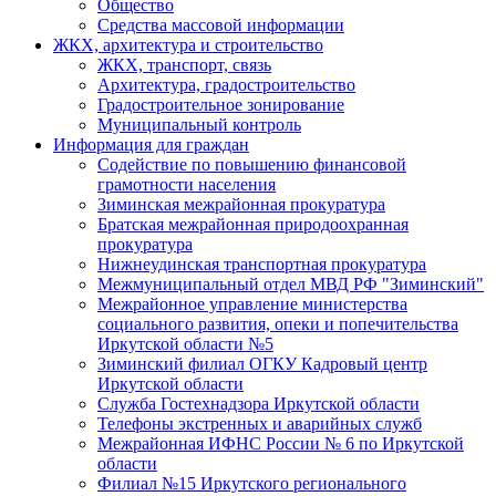
Общество
Средства массовой информации
ЖКХ, архитектура и строительство
ЖКХ, транспорт, связь
Архитектура, градостроительство
Градостроительное зонирование
Муниципальный контроль
Информация для граждан
Содействие по повышению финансовой
грамотности населения
Зиминская межрайонная прокуратура
Братская межрайонная природоохранная
прокуратура
Нижнеудинская транспортная прокуратура
Межмуниципальный отдел МВД РФ "Зиминский"
Межрайонное управление министерства
социального развития, опеки и попечительства
Иркутской области №5
Зиминский филиал ОГКУ Кадровый центр
Иркутской области
Служба Гостехнадзора Иркутской области
Телефоны экстренных и аварийных служб
Межрайонная ИФНС России № 6 по Иркутской
области
Филиал №15 Иркутского регионального