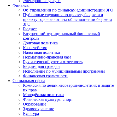
Электронные услуги
Финансы
Об Управлении по финансам администрации ЗГО
Публичные слушания по проекту бюджета и
проекту годового отчета об исполнении бюджета
ЗГО
Бюджет
Внутренний муниципальный финансовый
контроль
Долговая политика
Казначейство
Налоговая политика
Нормативно-правовая база
Бухгалтерский учет и отчетность
Бюджет для граждан
Исполнение по муниципальным программам
Финансовая грамотность
Социальная сфера
Комиссия по делам несовершеннолетних и защите
их прав
Молодёжная политика
Физическая культура, спорт
Образование
Здравоохранение
Культура