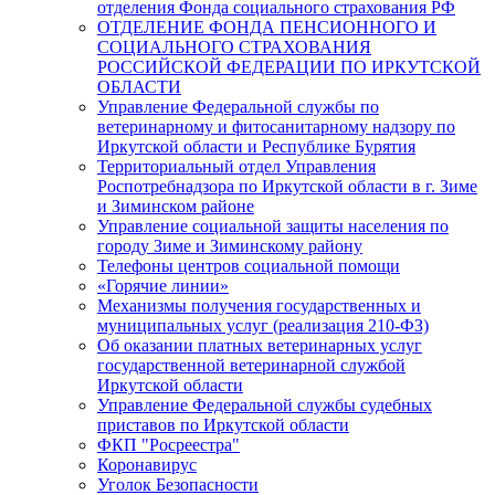
отделения Фонда социального страхования РФ
ОТДЕЛЕНИЕ ФОНДА ПЕНСИОННОГО И
СОЦИАЛЬНОГО СТРАХОВАНИЯ
РОССИЙСКОЙ ФЕДЕРАЦИИ ПО ИРКУТСКОЙ
ОБЛАСТИ
Управление Федеральной службы по
ветеринарному и фитосанитарному надзору по
Иркутской области и Республике Бурятия
Территориальный отдел Управления
Роспотребнадзора по Иркутской области в г. Зиме
и Зиминском районе
Управление социальной защиты населения по
городу Зиме и Зиминскому району
Телефоны центров социальной помощи
«Горячие линии»
Механизмы получения государственных и
муниципальных услуг (реализация 210-ФЗ)
Об оказании платных ветеринарных услуг
государственной ветеринарной службой
Иркутской области
Управление Федеральной службы судебных
приставов по Иркутской области
ФКП "Росреестра"
Коронавирус
Уголок Безопасности