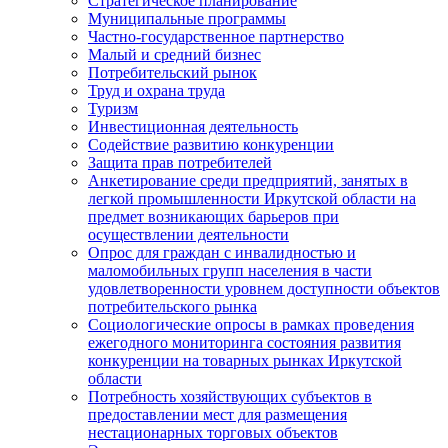
Стратегическое планирование
Муниципальные программы
Частно-государственное партнерство
Малый и средний бизнес
Потребительский рынок
Труд и охрана труда
Туризм
Инвестиционная деятельность
Содействие развитию конкуренции
Защита прав потребителей
Анкетирование среди предприятий, занятых в
легкой промышленности Иркутской области на
предмет возникающих барьеров при
осуществлении деятельности
Опрос для граждан с инвалидностью и
маломобильных групп населения в части
удовлетворенности уровнем доступности объектов
потребительского рынка
Социологические опросы в рамках проведения
ежегодного мониторинга состояния развития
конкуренции на товарных рынках Иркутской
области
Потребность хозяйствующих субъектов в
предоставлении мест для размещения
нестационарных торговых объектов