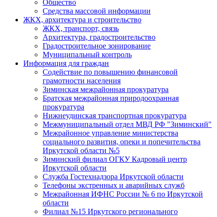
Общество
Средства массовой информации
ЖКХ, архитектура и строительство
ЖКХ, транспорт, связь
Архитектура, градостроительство
Градостроительное зонирование
Муниципальный контроль
Информация для граждан
Содействие по повышению финансовой
грамотности населения
Зиминская межрайонная прокуратура
Братская межрайонная природоохранная
прокуратура
Нижнеудинская транспортная прокуратура
Межмуниципальный отдел МВД РФ "Зиминский"
Межрайонное управление министерства
социального развития, опеки и попечительства
Иркутской области №5
Зиминский филиал ОГКУ Кадровый центр
Иркутской области
Служба Гостехнадзора Иркутской области
Телефоны экстренных и аварийных служб
Межрайонная ИФНС России № 6 по Иркутской
области
Филиал №15 Иркутского регионального