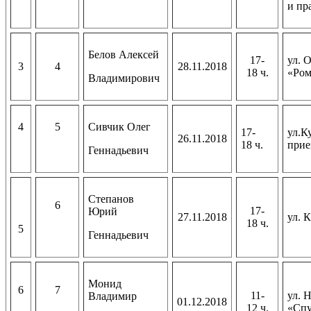
и пр
Белов Алексей
17-
ул. 
3
4
28.11.2018
18 ч.
«Ром
Владимирович
4
5
Сивчик Олег
17-
ул.К
26.11.2018
18 ч.
прие
Геннадьевич
Степанов
6
17-
Юрий
27.11.2018
ул. 
18 ч.
5
Геннадьевич
Монид
6
7
11-
ул. 
Владимир
01.12.2018
12 ч.
«Сп