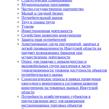
Стратегическое планирование
Муниципальные программы
Частно-государственное партнерство
Малый и средний бизнес
Потребительский рынок
Труд и охрана труда
Туризм
Инвестиционная деятельность
Содействие развитию конкуренции
Защита прав потребителей
Анкетирование среди предприятий, занятых в
легкой промышленности Иркутской области на
предмет возникающих барьеров при
осуществлении деятельности
Опрос для граждан с инвалидностью и
маломобильных групп населения в части
удовлетворенности уровнем доступности объектов
потребительского рынка
Социологические опросы в рамках проведения
ежегодного мониторинга состояния развития
конкуренции на товарных рынках Иркутской
области
Потребность хозяйствующих субъектов в
предоставлении мест для размещения
нестационарных торговых объектов