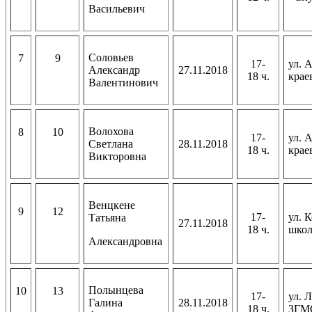
Васильевич
Соловьев
7
9
17-
ул. 
Александр
27.11.2018
18 ч.
крае
Валентинович
Волохова
8
10
17-
ул. 
Светлана
28.11.2018
18 ч.
крае
Викторовна
Венцкене
9
12
17-
ул. 
Татьяна
27.11.2018
18 ч.
школ
Александровна
Полынцева
10
13
17-
ул. 
Галина
28.11.2018
18 ч.
ЗГМО