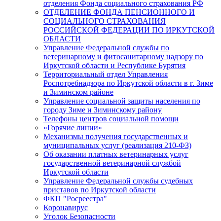
отделения Фонда социального страхования РФ
ОТДЕЛЕНИЕ ФОНДА ПЕНСИОННОГО И
СОЦИАЛЬНОГО СТРАХОВАНИЯ
РОССИЙСКОЙ ФЕДЕРАЦИИ ПО ИРКУТСКОЙ
ОБЛАСТИ
Управление Федеральной службы по
ветеринарному и фитосанитарному надзору по
Иркутской области и Республике Бурятия
Территориальный отдел Управления
Роспотребнадзора по Иркутской области в г. Зиме
и Зиминском районе
Управление социальной защиты населения по
городу Зиме и Зиминскому району
Телефоны центров социальной помощи
«Горячие линии»
Механизмы получения государственных и
муниципальных услуг (реализация 210-ФЗ)
Об оказании платных ветеринарных услуг
государственной ветеринарной службой
Иркутской области
Управление Федеральной службы судебных
приставов по Иркутской области
ФКП "Росреестра"
Коронавирус
Уголок Безопасности