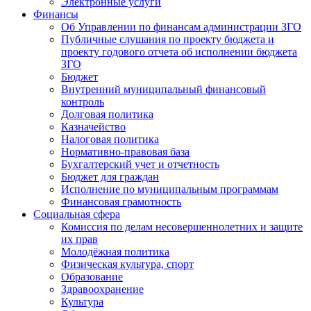
Электронные услуги
Финансы
Об Управлении по финансам администрации ЗГО
Публичные слушания по проекту бюджета и
проекту годового отчета об исполнении бюджета
ЗГО
Бюджет
Внутренний муниципальный финансовый
контроль
Долговая политика
Казначейство
Налоговая политика
Нормативно-правовая база
Бухгалтерский учет и отчетность
Бюджет для граждан
Исполнение по муниципальным программам
Финансовая грамотность
Социальная сфера
Комиссия по делам несовершеннолетних и защите
их прав
Молодёжная политика
Физическая культура, спорт
Образование
Здравоохранение
Культура