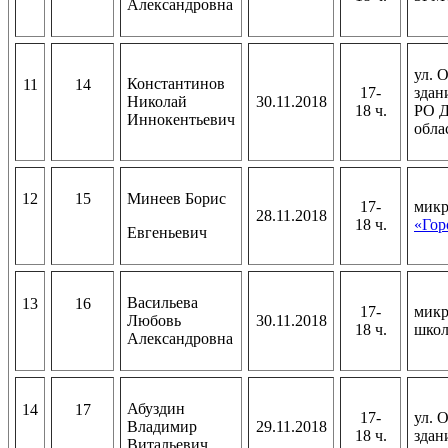
Александровна
ул. 
Константинов
11
14
17-
здан
Николай
30.11.2018
18 ч.
РО Д
Иннокентьевич
обла
12
15
Минеев Борис
17-
микр
28.11.2018
18 ч.
«Гор
Евгеньевич
Васильева
13
16
17-
микр
Любовь
30.11.2018
18 ч.
шко
Александровна
Абуздин
14
17
17-
ул. 
Владимир
29.11.2018
18 ч.
здан
Витальевич