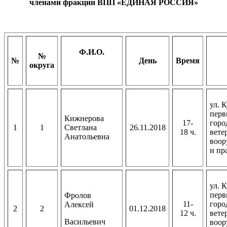
членами фракции ВПП «ЕДИНАЯ РОССИЯ»
Ф.И.О.
№
№
День
Время
округа
ул. 
перв
Кижнерова
17-
горо
1
1
Светлана
26.11.2018
18 ч.
вете
Анатольевна
воор
и пр
ул. 
перв
Фролов
11-
горо
Алексей
2
2
01.12.2018
12 ч.
вете
Васильевич
воор