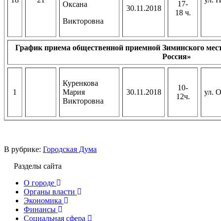
17-
Оксана
30.11.2018
18 ч.
Викторовна
График приема общественной приемной Зиминского мес
Россия»
Куренкова
10-
1
Мария
30.11.2018
ул. 
12ч.
Викторовна
В рубрике:
Городская Дума
Разделы сайта
О городе
Органы власти
Экономика
Финансы
Социальная сфера