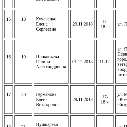
Кучеренко
15
18
17-
Елена
29.11.2018
ул. 
18 ч.
Сергеевна
ул. 
Перв
Прокопьева
16
19
горо
Галина
01.12.2018
11-12.
вете
Александровна
воор
ните
Германова
ул. 
17
20
17-
Елена
29.11.2018
«Ком
18 ч.
Викторовна
обсл
Пушкарева
18
21
ул. 