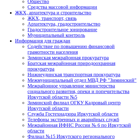
Общество
Средства массовой информации
ЖКХ, архитектура и строительство
ЖКХ, транспорт, связь
Архитектура, градостроительство
Градостроительное зонирование
Муниципальный контроль
Информация для граждан
Содействие по повышению финансовой
грамотности населения
Зиминская межрайонная прокуратура
Братская межрайонная природоохранная
прокуратура
Нижнеудинская транспортная прокуратура
Межмуниципальный отдел МВД РФ "Зиминский"
Межрайонное управление министерства
социального развития, опеки и попечительства
Иркутской области №5
Зиминский филиал ОГКУ Кадровый центр
Иркутской области
Служба Гостехнадзора Иркутской области
Телефоны экстренных и аварийных служб
Межрайонная ИФНС России № 6 по Иркутской
области
Филиал №15 Иркутского регионального