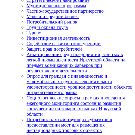
Стратегическое планирование
Муниципальные программы
Частно-государственное партнерство
Малый и средний бизнес
Потребительский рынок
Труд и охрана труда
Туризм
Инвестиционная деятельность
Содействие развитию конкуренции
Защита прав потребителей
Анкетирование среди предприятий, занятых в
легкой промышленности Иркутской области на
предмет возникающих барьеров при
осуществлении деятельности
Опрос для граждан с инвалидностью и
маломобильных групп населения в части
удовлетворенности уровнем доступности объектов
потребительского рынка
Социологические опросы в рамках проведения
ежегодного мониторинга состояния развития
конкуренции на товарных рынках Иркутской
области
Потребность хозяйствующих субъектов в
предоставлении мест для размещения
нестационарных торговых объектов