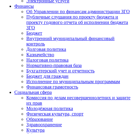
Электронные услуги
Финансы
Об Управлении по финансам администрации ЗГО
Публичные слушания по проекту бюджета и
проекту годового отчета об исполнении бюджета
ЗГО
Бюджет
Внутренний муниципальный финансовый
контроль
Долговая политика
Казначейство
Налоговая политика
Нормативно-правовая база
Бухгалтерский учет и отчетность
Бюджет для граждан
Исполнение по муниципальным программам
Финансовая грамотность
Социальная сфера
Комиссия по делам несовершеннолетних и защите
их прав
Молодёжная политика
Физическая культура, спорт
Образование
Здравоохранение
Культура