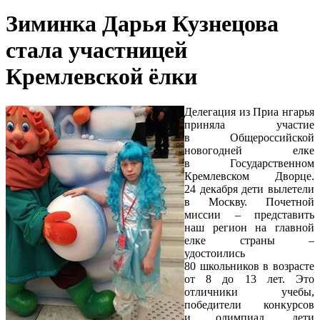
Зиминка Дарья Кузнецова
стала участницей
Кремлевской ёлки
Делегация из Приа нгарья
приняла участие
в Общероссийской
новогодней елке
в Государственном
Кремлевском Дворце.
24 декабря дети вылетели
в Москву. Почетной
миссии – представить
наш регион на главной
елке страны –
удостоились
80 школьников в возрасте
от 8 до 13 лет. Это
отличники учебы,
победители конкурсов
и олимпиад, дети