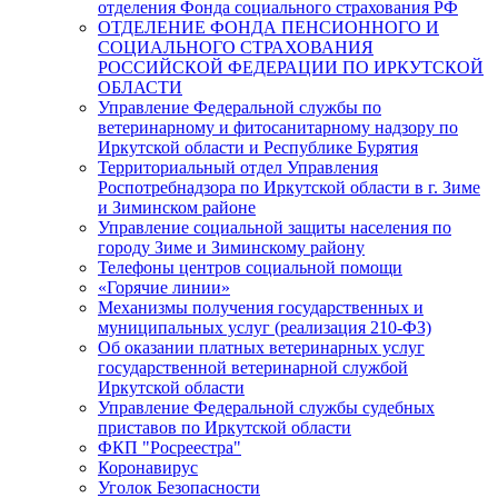
отделения Фонда социального страхования РФ
ОТДЕЛЕНИЕ ФОНДА ПЕНСИОННОГО И
СОЦИАЛЬНОГО СТРАХОВАНИЯ
РОССИЙСКОЙ ФЕДЕРАЦИИ ПО ИРКУТСКОЙ
ОБЛАСТИ
Управление Федеральной службы по
ветеринарному и фитосанитарному надзору по
Иркутской области и Республике Бурятия
Территориальный отдел Управления
Роспотребнадзора по Иркутской области в г. Зиме
и Зиминском районе
Управление социальной защиты населения по
городу Зиме и Зиминскому району
Телефоны центров социальной помощи
«Горячие линии»
Механизмы получения государственных и
муниципальных услуг (реализация 210-ФЗ)
Об оказании платных ветеринарных услуг
государственной ветеринарной службой
Иркутской области
Управление Федеральной службы судебных
приставов по Иркутской области
ФКП "Росреестра"
Коронавирус
Уголок Безопасности