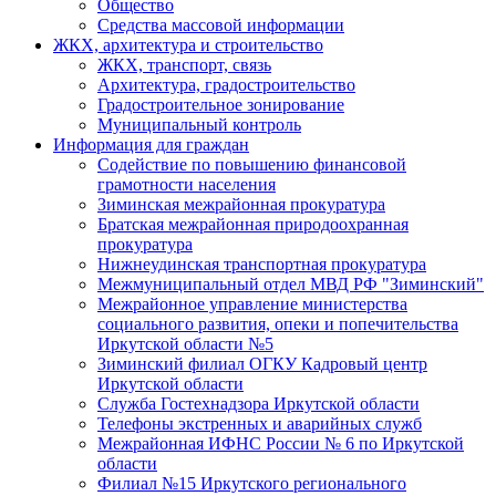
Общество
Средства массовой информации
ЖКХ, архитектура и строительство
ЖКХ, транспорт, связь
Архитектура, градостроительство
Градостроительное зонирование
Муниципальный контроль
Информация для граждан
Содействие по повышению финансовой
грамотности населения
Зиминская межрайонная прокуратура
Братская межрайонная природоохранная
прокуратура
Нижнеудинская транспортная прокуратура
Межмуниципальный отдел МВД РФ "Зиминский"
Межрайонное управление министерства
социального развития, опеки и попечительства
Иркутской области №5
Зиминский филиал ОГКУ Кадровый центр
Иркутской области
Служба Гостехнадзора Иркутской области
Телефоны экстренных и аварийных служб
Межрайонная ИФНС России № 6 по Иркутской
области
Филиал №15 Иркутского регионального