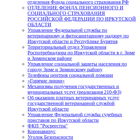
отделения Фонда социального страхования РФ
ОТДЕЛЕНИЕ ФОНДА ПЕНСИОННОГО И
СОЦИАЛЬНОГО СТРАХОВАНИЯ
РОССИЙСКОЙ ФЕДЕРАЦИИ ПО ИРКУТСКОЙ
ОБЛАСТИ
Управление Федеральной службы по
ветеринарному и фитосанитарному надзору по
Иркутской области и Республике Бурятия
Территориальный отдел Управления
Роспотребнадзора по Иркутской области в г. Зиме
и Зиминском районе
Управление социальной защиты населения по
городу Зиме и Зиминскому району
Телефоны центров социальной помощи
«Горячие линии»
Механизмы получения государственных и
муниципальных услуг (реализация 210-ФЗ)
Об оказании платных ветеринарных услуг
государственной ветеринарной службой
Иркутской области
Управление Федеральной службы судебных
приставов по Иркутской области
ФКП "Росреестра"
Коронавирус
Уголок Безопасности