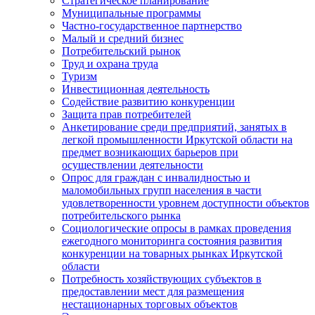
Стратегическое планирование
Муниципальные программы
Частно-государственное партнерство
Малый и средний бизнес
Потребительский рынок
Труд и охрана труда
Туризм
Инвестиционная деятельность
Содействие развитию конкуренции
Защита прав потребителей
Анкетирование среди предприятий, занятых в
легкой промышленности Иркутской области на
предмет возникающих барьеров при
осуществлении деятельности
Опрос для граждан с инвалидностью и
маломобильных групп населения в части
удовлетворенности уровнем доступности объектов
потребительского рынка
Социологические опросы в рамках проведения
ежегодного мониторинга состояния развития
конкуренции на товарных рынках Иркутской
области
Потребность хозяйствующих субъектов в
предоставлении мест для размещения
нестационарных торговых объектов