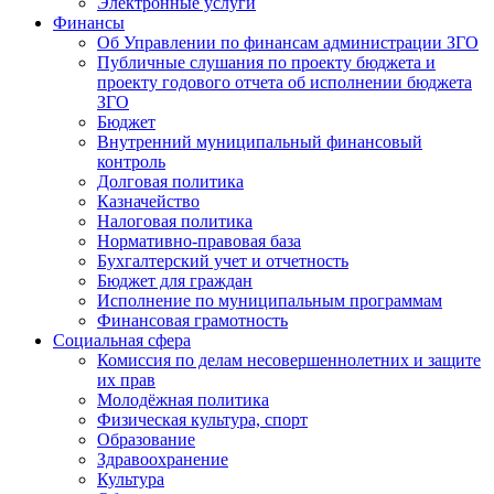
Электронные услуги
Финансы
Об Управлении по финансам администрации ЗГО
Публичные слушания по проекту бюджета и
проекту годового отчета об исполнении бюджета
ЗГО
Бюджет
Внутренний муниципальный финансовый
контроль
Долговая политика
Казначейство
Налоговая политика
Нормативно-правовая база
Бухгалтерский учет и отчетность
Бюджет для граждан
Исполнение по муниципальным программам
Финансовая грамотность
Социальная сфера
Комиссия по делам несовершеннолетних и защите
их прав
Молодёжная политика
Физическая культура, спорт
Образование
Здравоохранение
Культура