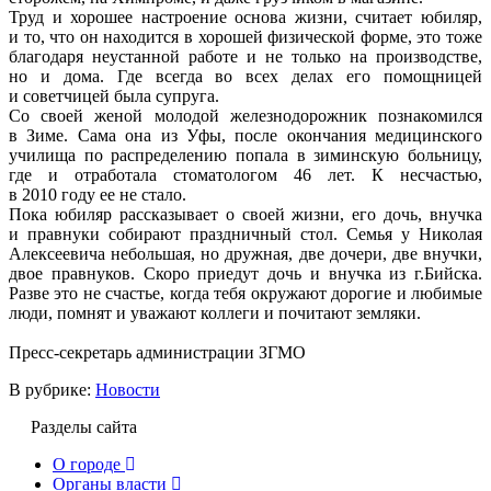
Труд и хорошее настроение основа жизни, считает юбиляр,
и то, что он находится в хорошей физической форме, это тоже
благодаря неустанной работе и не только на производстве,
но и дома. Где всегда во всех делах его помощницей
и советчицей была супруга.
Со своей женой молодой железнодорожник познакомился
в Зиме. Сама она из Уфы, после окончания медицинского
училища по распределению попала в зиминскую больницу,
где и отработала стоматологом 46 лет. К несчастью,
в 2010 году ее не стало.
Пока юбиляр рассказывает о своей жизни, его дочь, внучка
и правнуки собирают праздничный стол. Семья у Николая
Алексеевича небольшая, но дружная, две дочери, две внучки,
двое правнуков. Скоро приедут дочь и внучка из г.Бийска.
Разве это не счастье, когда тебя окружают дорогие и любимые
люди, помнят и уважают коллеги и почитают земляки.
Пресс-секретарь администрации ЗГМО
В рубрике:
Новости
Разделы сайта
О городе
Органы власти