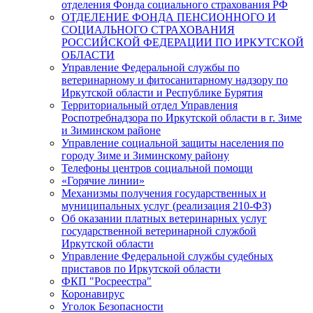
отделения Фонда социального страхования РФ
ОТДЕЛЕНИЕ ФОНДА ПЕНСИОННОГО И
СОЦИАЛЬНОГО СТРАХОВАНИЯ
РОССИЙСКОЙ ФЕДЕРАЦИИ ПО ИРКУТСКОЙ
ОБЛАСТИ
Управление Федеральной службы по
ветеринарному и фитосанитарному надзору по
Иркутской области и Республике Бурятия
Территориальный отдел Управления
Роспотребнадзора по Иркутской области в г. Зиме
и Зиминском районе
Управление социальной защиты населения по
городу Зиме и Зиминскому району
Телефоны центров социальной помощи
«Горячие линии»
Механизмы получения государственных и
муниципальных услуг (реализация 210-ФЗ)
Об оказании платных ветеринарных услуг
государственной ветеринарной службой
Иркутской области
Управление Федеральной службы судебных
приставов по Иркутской области
ФКП "Росреестра"
Коронавирус
Уголок Безопасности