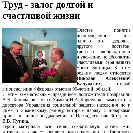
Труд - залог долгой и
счастливой жизни
Счастье понятие
неопределенное – для
одного это здоровье,
другого достаток,
третьего – любовь, почет
и уважение, но абсолютно
счастливыми себя назвать
могут единицы. К этим
редким людям относится
Николай Алексеевич
Калужских
, который
в понедельник 4 февраля отметил 90-летний юбилей.
С этим замечательным праздником долгожителя поздравили
А.Н. Коновалов – мэр г. Зимы и Н.А. Корнелюк – заместитель
директора Управления социальной защиты населения по г.
Зиме и Зиминскому району, которые наряду с подарками
привезли личное поздравление от Президента нашей страны
В.В. Путина.
Герой материала всю свою сознательную жизнь жил
и трудился в нашем городе, однако родом он из с. Троицкого