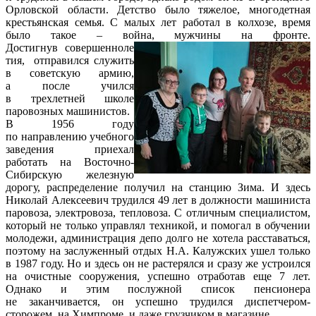
Орловской области. Детство было тяжелое, многодетная
крестьянская семья. С малых лет работал в колхозе, время
было такое – война, мужчины на фронте.
Достигнув совершенноле
тия, отправился служить
в советскую армию,
а после учился
в трехлетней школе
паровозных машинистов.
В 1956 году
по направлению учебного
заведения приехал
работать на Восточно-
Сибирскую железную
дорогу, распределение получил на станцию Зима. И здесь
Николай Алексеевич трудился 49 лет в должности машиниста
паровоза, электровоза, тепловоза. С отличным специалистом,
который не только управлял техникой, и помогал в обучении
молодежи, администрация депо долго не хотела расставаться,
поэтому на заслуженный отдых Н.А. Калужских ушел только
в 1987 году. Но и здесь он не растерялся и сразу же устроился
на очистные сооружения, успешно отработав еще 7 лет.
Однако и этим послужной список пенсионера
не заканчивается, он успешно трудился диспетчером-
сторожем, на Химпроме, и даже грузчиком в магазине.