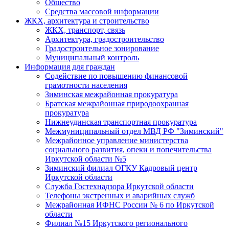
Общество
Средства массовой информации
ЖКХ, архитектура и строительство
ЖКХ, транспорт, связь
Архитектура, градостроительство
Градостроительное зонирование
Муниципальный контроль
Информация для граждан
Содействие по повышению финансовой
грамотности населения
Зиминская межрайонная прокуратура
Братская межрайонная природоохранная
прокуратура
Нижнеудинская транспортная прокуратура
Межмуниципальный отдел МВД РФ "Зиминский"
Межрайонное управление министерства
социального развития, опеки и попечительства
Иркутской области №5
Зиминский филиал ОГКУ Кадровый центр
Иркутской области
Служба Гостехнадзора Иркутской области
Телефоны экстренных и аварийных служб
Межрайонная ИФНС России № 6 по Иркутской
области
Филиал №15 Иркутского регионального