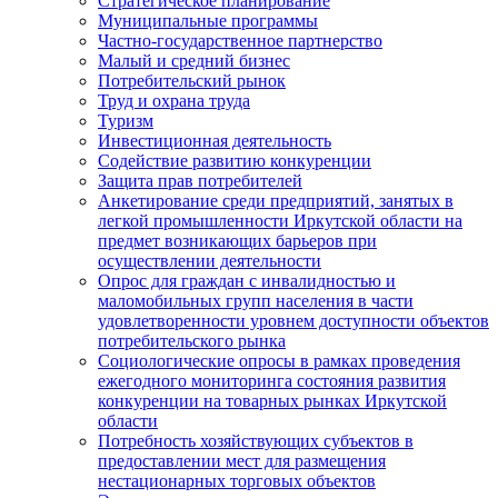
Стратегическое планирование
Муниципальные программы
Частно-государственное партнерство
Малый и средний бизнес
Потребительский рынок
Труд и охрана труда
Туризм
Инвестиционная деятельность
Содействие развитию конкуренции
Защита прав потребителей
Анкетирование среди предприятий, занятых в
легкой промышленности Иркутской области на
предмет возникающих барьеров при
осуществлении деятельности
Опрос для граждан с инвалидностью и
маломобильных групп населения в части
удовлетворенности уровнем доступности объектов
потребительского рынка
Социологические опросы в рамках проведения
ежегодного мониторинга состояния развития
конкуренции на товарных рынках Иркутской
области
Потребность хозяйствующих субъектов в
предоставлении мест для размещения
нестационарных торговых объектов