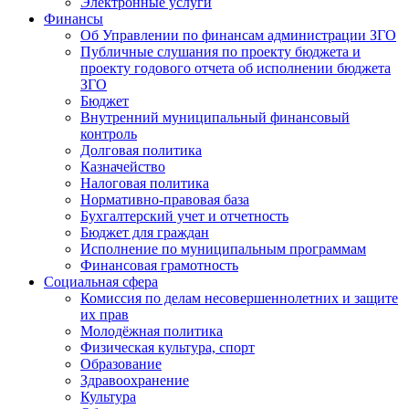
Электронные услуги
Финансы
Об Управлении по финансам администрации ЗГО
Публичные слушания по проекту бюджета и
проекту годового отчета об исполнении бюджета
ЗГО
Бюджет
Внутренний муниципальный финансовый
контроль
Долговая политика
Казначейство
Налоговая политика
Нормативно-правовая база
Бухгалтерский учет и отчетность
Бюджет для граждан
Исполнение по муниципальным программам
Финансовая грамотность
Социальная сфера
Комиссия по делам несовершеннолетних и защите
их прав
Молодёжная политика
Физическая культура, спорт
Образование
Здравоохранение
Культура