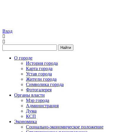
Вход
Найти
О городе
История города
Карта города
Устав города
Жители города
Символика города
Фотогалерея
Органы власти
Мэр города
Администрация
Дума
КСП
Экономика
Социально-экономическое положение