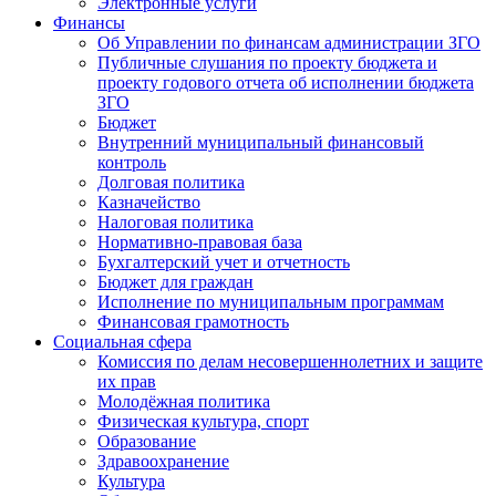
Электронные услуги
Финансы
Об Управлении по финансам администрации ЗГО
Публичные слушания по проекту бюджета и
проекту годового отчета об исполнении бюджета
ЗГО
Бюджет
Внутренний муниципальный финансовый
контроль
Долговая политика
Казначейство
Налоговая политика
Нормативно-правовая база
Бухгалтерский учет и отчетность
Бюджет для граждан
Исполнение по муниципальным программам
Финансовая грамотность
Социальная сфера
Комиссия по делам несовершеннолетних и защите
их прав
Молодёжная политика
Физическая культура, спорт
Образование
Здравоохранение
Культура