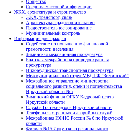
Общество
Средства массовой информации
ЖКХ, архитектура и строительство
ЖКХ, транспорт, связь
Архитектура, градостроительство
Градостроительное зонирование
Муниципальный контроль
Информация для граждан
Содействие по повышению финансовой
грамотности населения
Зиминская межрайонная прокуратура
Братская межрайонная природоохранная
прокуратура
Нижнеудинская транспортная прокуратура
Межмуниципальный отдел МВД РФ "Зиминский"
Межрайонное управление министерства
социального развития, опеки и попечительства
Иркутской области №5
Зиминский филиал ОГКУ Кадровый центр
Иркутской области
Служба Гостехнадзора Иркутской области
Телефоны экстренных и аварийных служб
Межрайонная ИФНС России № 6 по Иркутской
области
Филиал №15 Иркутского регионального