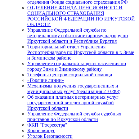
отделения Фонда социального страхования РФ
ОТДЕЛЕНИЕ ФОНДА ПЕНСИОННОГО И
СОЦИАЛЬНОГО СТРАХОВАНИЯ
РОССИЙСКОЙ ФЕДЕРАЦИИ ПО ИРКУТСКОЙ
ОБЛАСТИ
Управление Федеральной службы по
ветеринарному и фитосанитарному надзору по
Иркутской области и Республике Бурятия
Территориальный отдел Управления
Роспотребнадзора по Иркутской области в г. Зиме
и Зиминском районе
Управление социальной защиты населения по
городу Зиме и Зиминскому району
Телефоны центров социальной помощи
«Горячие линии»
Механизмы получения государственных и
муниципальных услуг (реализация 210-ФЗ)
Об оказании платных ветеринарных услуг
государственной ветеринарной службой
Иркутской области
Управление Федеральной службы судебных
приставов по Иркутской области
ФКП "Росреестра"
Коронавирус
Уголок Безопасности