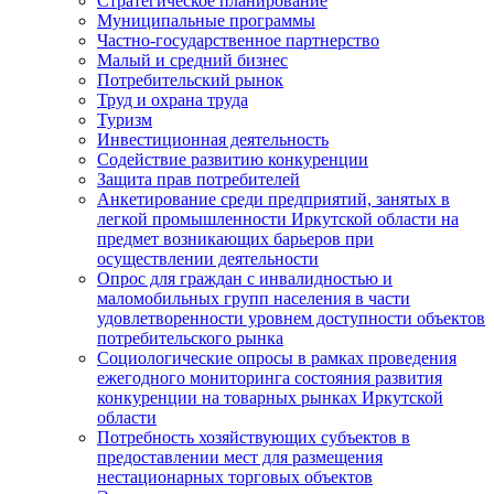
Стратегическое планирование
Муниципальные программы
Частно-государственное партнерство
Малый и средний бизнес
Потребительский рынок
Труд и охрана труда
Туризм
Инвестиционная деятельность
Содействие развитию конкуренции
Защита прав потребителей
Анкетирование среди предприятий, занятых в
легкой промышленности Иркутской области на
предмет возникающих барьеров при
осуществлении деятельности
Опрос для граждан с инвалидностью и
маломобильных групп населения в части
удовлетворенности уровнем доступности объектов
потребительского рынка
Социологические опросы в рамках проведения
ежегодного мониторинга состояния развития
конкуренции на товарных рынках Иркутской
области
Потребность хозяйствующих субъектов в
предоставлении мест для размещения
нестационарных торговых объектов