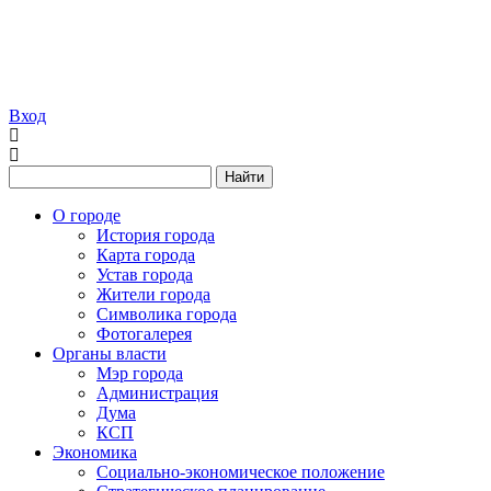
Вход
Найти
О городе
История города
Карта города
Устав города
Жители города
Символика города
Фотогалерея
Органы власти
Мэр города
Администрация
Дума
КСП
Экономика
Социально-экономическое положение