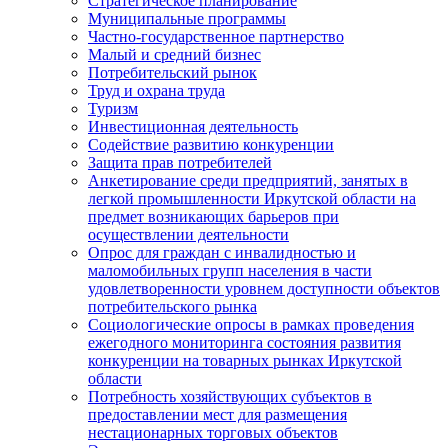
Стратегическое планирование
Муниципальные программы
Частно-государственное партнерство
Малый и средний бизнес
Потребительский рынок
Труд и охрана труда
Туризм
Инвестиционная деятельность
Содействие развитию конкуренции
Защита прав потребителей
Анкетирование среди предприятий, занятых в
легкой промышленности Иркутской области на
предмет возникающих барьеров при
осуществлении деятельности
Опрос для граждан с инвалидностью и
маломобильных групп населения в части
удовлетворенности уровнем доступности объектов
потребительского рынка
Социологические опросы в рамках проведения
ежегодного мониторинга состояния развития
конкуренции на товарных рынках Иркутской
области
Потребность хозяйствующих субъектов в
предоставлении мест для размещения
нестационарных торговых объектов