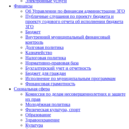
Электронные услуги
Финансы
Об Управлении по финансам администрации ЗГО
Публичные слушания по проекту бюджета и
проекту годового отчета об исполнении бюджета
ЗГО
Бюджет
Внутренний муниципальный финансовый
контроль
Долговая политика
Казначейство
Налоговая политика
Нормативно-правовая база
Бухгалтерский учет и отчетность
Бюджет для граждан
Исполнение по муниципальным программам
Финансовая грамотность
Социальная сфера
Комиссия по делам несовершеннолетних и защите
их прав
Молодёжная политика
Физическая культура, спорт
Образование
Здравоохранение
Культура