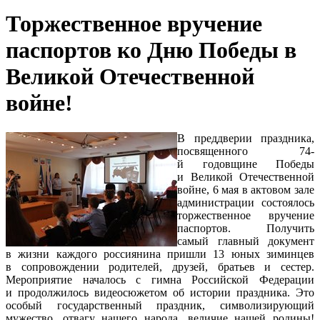
Торжественное вручение
паспортов ко Дню Победы в
Великой Отечественной
войне!
В преддверии праздника,
посвященного 74-
й годовщине Победы
и Великой Отечественной
войне, 6 мая в актовом зале
администрации состоялось
торжественное вручение
паспортов. Получить
самый главный документ
в жизни каждого россиянина пришли 13 юных зиминцев
в сопровождении родителей, друзей, братьев и сестер.
Мероприятие началось с гимна Российской Федерации
и продолжилось видеосюжетом об истории праздника. Это
особый государственный праздник, символизирующий
мужество, отвагу нашего народа, величие нашей родины!