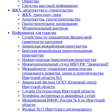
Общество
Средства массовой информации
ЖКХ, архитектура и строительство
ЖКХ, транспорт, связь
Архитектура, градостроительство
Градостроительное зонирование
Муниципальный контроль
Информация для граждан
Содействие по повышению финансовой
грамотности населения
Зиминская межрайонная прокуратура
Братская межрайонная природоохранная
прокуратура
Нижнеудинская транспортная прокуратура
Межмуниципальный отдел МВД РФ "Зиминский"
Межрайонное управление министерства
социального развития, опеки и попечительства
Иркутской области №5
Зиминский филиал ОГКУ Кадровый центр
Иркутской области
Служба Гостехнадзора Иркутской области
Телефоны экстренных и аварийных служб
Межрайонная ИФНС России № 6 по Иркутской
области
Филиал №15 Иркутского регионального