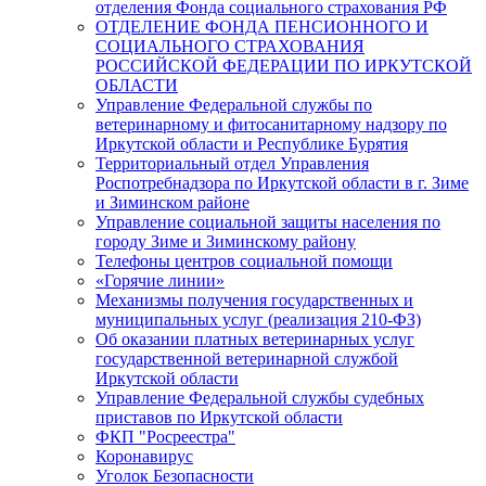
отделения Фонда социального страхования РФ
ОТДЕЛЕНИЕ ФОНДА ПЕНСИОННОГО И
СОЦИАЛЬНОГО СТРАХОВАНИЯ
РОССИЙСКОЙ ФЕДЕРАЦИИ ПО ИРКУТСКОЙ
ОБЛАСТИ
Управление Федеральной службы по
ветеринарному и фитосанитарному надзору по
Иркутской области и Республике Бурятия
Территориальный отдел Управления
Роспотребнадзора по Иркутской области в г. Зиме
и Зиминском районе
Управление социальной защиты населения по
городу Зиме и Зиминскому району
Телефоны центров социальной помощи
«Горячие линии»
Механизмы получения государственных и
муниципальных услуг (реализация 210-ФЗ)
Об оказании платных ветеринарных услуг
государственной ветеринарной службой
Иркутской области
Управление Федеральной службы судебных
приставов по Иркутской области
ФКП "Росреестра"
Коронавирус
Уголок Безопасности