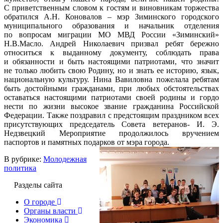
С приветственным словом к гостям и виновникам торжества
обратился А.Н. Коновалов – мэр Зиминского городского
муниципального образования и начальник отделения
по вопросам миграции МО МВД России «Зиминский»
Н.В.Масло. Андрей Николаевич призвал ребят бережно
относиться к выданному документу, соблюдать права
и обязанности и быть настоящими патриотами, что значит
не только любить свою Родину, но и знать ее историю, язык,
национальную культуру.
Нина Вавиловна пожелала ребятам
быть достойными гражданами, при любых обстоятельствах
оставаться настоящими патриотами своей родины и гордо
нести по жизни высокое звание гражданина Российской
Федерации. Также поздравил с предстоящим праздником всех
присутствующих председатель Совета ветеранов- И. Э.
Недзвецкий Мероприятие продолжилось вручением
паспортов и памятных подарков от мэра города.
В рубрике:
Молодежная
политика
Разделы сайта
О городе
Органы власти
Экономика