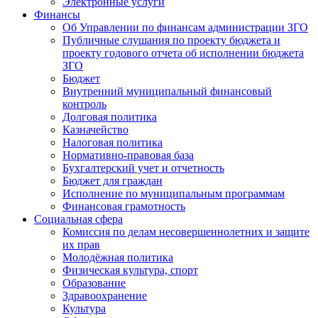
Электронные услуги
Финансы
Об Управлении по финансам администрации ЗГО
Публичные слушания по проекту бюджета и
проекту годового отчета об исполнении бюджета
ЗГО
Бюджет
Внутренний муниципальный финансовый
контроль
Долговая политика
Казначейство
Налоговая политика
Нормативно-правовая база
Бухгалтерский учет и отчетность
Бюджет для граждан
Исполнение по муниципальным программам
Финансовая грамотность
Социальная сфера
Комиссия по делам несовершеннолетних и защите
их прав
Молодёжная политика
Физическая культура, спорт
Образование
Здравоохранение
Культура