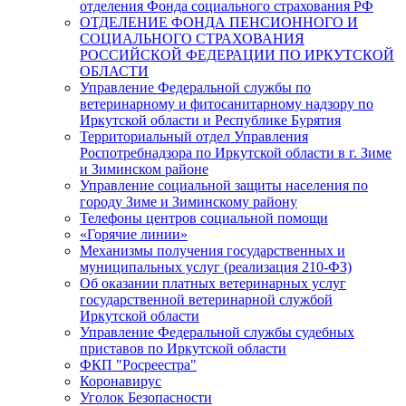
отделения Фонда социального страхования РФ
ОТДЕЛЕНИЕ ФОНДА ПЕНСИОННОГО И
СОЦИАЛЬНОГО СТРАХОВАНИЯ
РОССИЙСКОЙ ФЕДЕРАЦИИ ПО ИРКУТСКОЙ
ОБЛАСТИ
Управление Федеральной службы по
ветеринарному и фитосанитарному надзору по
Иркутской области и Республике Бурятия
Территориальный отдел Управления
Роспотребнадзора по Иркутской области в г. Зиме
и Зиминском районе
Управление социальной защиты населения по
городу Зиме и Зиминскому району
Телефоны центров социальной помощи
«Горячие линии»
Механизмы получения государственных и
муниципальных услуг (реализация 210-ФЗ)
Об оказании платных ветеринарных услуг
государственной ветеринарной службой
Иркутской области
Управление Федеральной службы судебных
приставов по Иркутской области
ФКП "Росреестра"
Коронавирус
Уголок Безопасности