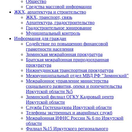
Общество
Средства массовой информации
ЖКХ, архитектура и строительство
ЖКХ, транспорт, связь
Архитектура, градостроительство
Градостроительное зонирование
Муниципальный контроль
Информация для граждан
Содействие по повышению финансовой
грамотности населения
Зиминская межрайонная прокуратура
Братская межрайонная природоохранная
прокуратура
Нижнеудинская транспортная прокуратура
Межмуниципальный отдел МВД РФ "Зиминский"
Межрайонное управление министерства
социального развития, опеки и попечительства
Иркутской области №5
Зиминский филиал ОГКУ Кадровый центр
Иркутской области
Служба Гостехнадзора Иркутской области
Телефоны экстренных и аварийных служб
Межрайонная ИФНС России № 6 по Иркутской
области
Филиал №15 Иркутского регионального