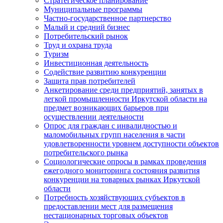
Стратегическое планирование
Муниципальные программы
Частно-государственное партнерство
Малый и средний бизнес
Потребительский рынок
Труд и охрана труда
Туризм
Инвестиционная деятельность
Содействие развитию конкуренции
Защита прав потребителей
Анкетирование среди предприятий, занятых в
легкой промышленности Иркутской области на
предмет возникающих барьеров при
осуществлении деятельности
Опрос для граждан с инвалидностью и
маломобильных групп населения в части
удовлетворенности уровнем доступности объектов
потребительского рынка
Социологические опросы в рамках проведения
ежегодного мониторинга состояния развития
конкуренции на товарных рынках Иркутской
области
Потребность хозяйствующих субъектов в
предоставлении мест для размещения
нестационарных торговых объектов