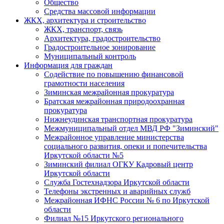
Общество
Средства массовой информации
ЖКХ, архитектура и строительство
ЖКХ, транспорт, связь
Архитектура, градостроительство
Градостроительное зонирование
Муниципальный контроль
Информация для граждан
Содействие по повышению финансовой
грамотности населения
Зиминская межрайонная прокуратура
Братская межрайонная природоохранная
прокуратура
Нижнеудинская транспортная прокуратура
Межмуниципальный отдел МВД РФ "Зиминский"
Межрайонное управление министерства
социального развития, опеки и попечительства
Иркутской области №5
Зиминский филиал ОГКУ Кадровый центр
Иркутской области
Служба Гостехнадзора Иркутской области
Телефоны экстренных и аварийных служб
Межрайонная ИФНС России № 6 по Иркутской
области
Филиал №15 Иркутского регионального