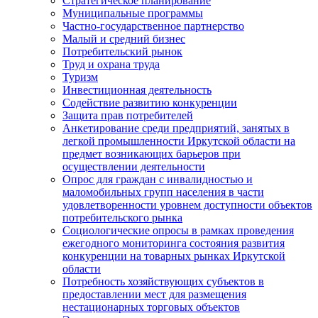
Стратегическое планирование
Муниципальные программы
Частно-государственное партнерство
Малый и средний бизнес
Потребительский рынок
Труд и охрана труда
Туризм
Инвестиционная деятельность
Содействие развитию конкуренции
Защита прав потребителей
Анкетирование среди предприятий, занятых в
легкой промышленности Иркутской области на
предмет возникающих барьеров при
осуществлении деятельности
Опрос для граждан с инвалидностью и
маломобильных групп населения в части
удовлетворенности уровнем доступности объектов
потребительского рынка
Социологические опросы в рамках проведения
ежегодного мониторинга состояния развития
конкуренции на товарных рынках Иркутской
области
Потребность хозяйствующих субъектов в
предоставлении мест для размещения
нестационарных торговых объектов