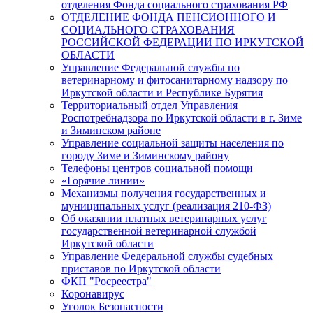
отделения Фонда социального страхования РФ
ОТДЕЛЕНИЕ ФОНДА ПЕНСИОННОГО И
СОЦИАЛЬНОГО СТРАХОВАНИЯ
РОССИЙСКОЙ ФЕДЕРАЦИИ ПО ИРКУТСКОЙ
ОБЛАСТИ
Управление Федеральной службы по
ветеринарному и фитосанитарному надзору по
Иркутской области и Республике Бурятия
Территориальный отдел Управления
Роспотребнадзора по Иркутской области в г. Зиме
и Зиминском районе
Управление социальной защиты населения по
городу Зиме и Зиминскому району
Телефоны центров социальной помощи
«Горячие линии»
Механизмы получения государственных и
муниципальных услуг (реализация 210-ФЗ)
Об оказании платных ветеринарных услуг
государственной ветеринарной службой
Иркутской области
Управление Федеральной службы судебных
приставов по Иркутской области
ФКП "Росреестра"
Коронавирус
Уголок Безопасности