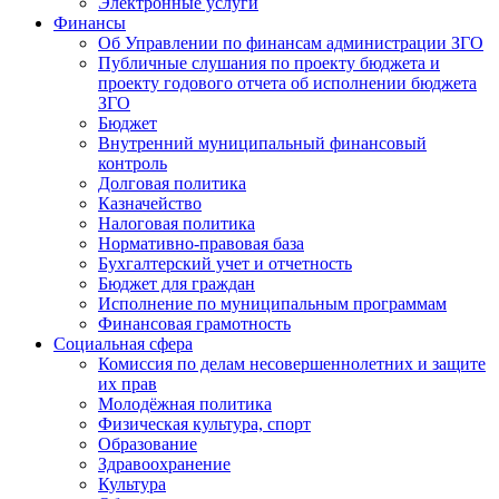
Электронные услуги
Финансы
Об Управлении по финансам администрации ЗГО
Публичные слушания по проекту бюджета и
проекту годового отчета об исполнении бюджета
ЗГО
Бюджет
Внутренний муниципальный финансовый
контроль
Долговая политика
Казначейство
Налоговая политика
Нормативно-правовая база
Бухгалтерский учет и отчетность
Бюджет для граждан
Исполнение по муниципальным программам
Финансовая грамотность
Социальная сфера
Комиссия по делам несовершеннолетних и защите
их прав
Молодёжная политика
Физическая культура, спорт
Образование
Здравоохранение
Культура