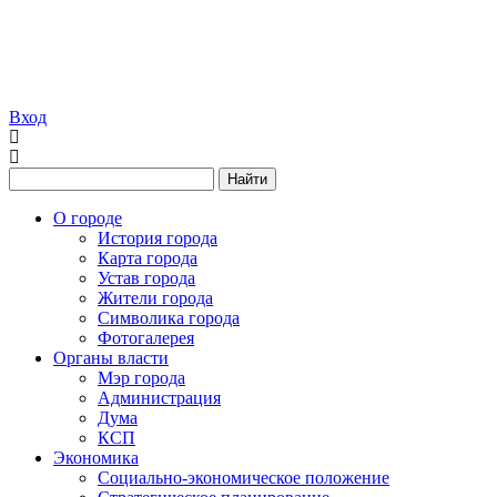
Вход
Найти
О городе
История города
Карта города
Устав города
Жители города
Символика города
Фотогалерея
Органы власти
Мэр города
Администрация
Дума
КСП
Экономика
Социально-экономическое положение