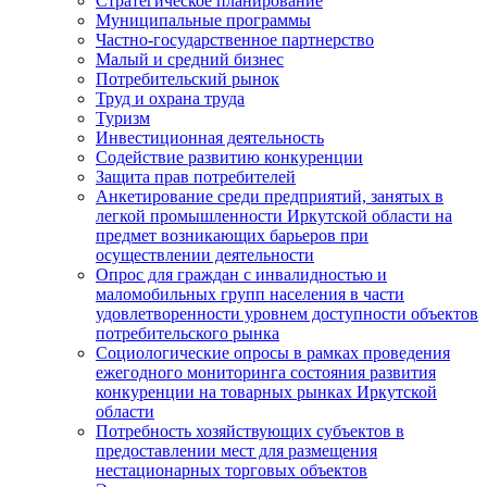
Стратегическое планирование
Муниципальные программы
Частно-государственное партнерство
Малый и средний бизнес
Потребительский рынок
Труд и охрана труда
Туризм
Инвестиционная деятельность
Содействие развитию конкуренции
Защита прав потребителей
Анкетирование среди предприятий, занятых в
легкой промышленности Иркутской области на
предмет возникающих барьеров при
осуществлении деятельности
Опрос для граждан с инвалидностью и
маломобильных групп населения в части
удовлетворенности уровнем доступности объектов
потребительского рынка
Социологические опросы в рамках проведения
ежегодного мониторинга состояния развития
конкуренции на товарных рынках Иркутской
области
Потребность хозяйствующих субъектов в
предоставлении мест для размещения
нестационарных торговых объектов