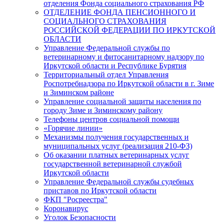
отделения Фонда социального страхования РФ
ОТДЕЛЕНИЕ ФОНДА ПЕНСИОННОГО И
СОЦИАЛЬНОГО СТРАХОВАНИЯ
РОССИЙСКОЙ ФЕДЕРАЦИИ ПО ИРКУТСКОЙ
ОБЛАСТИ
Управление Федеральной службы по
ветеринарному и фитосанитарному надзору по
Иркутской области и Республике Бурятия
Территориальный отдел Управления
Роспотребнадзора по Иркутской области в г. Зиме
и Зиминском районе
Управление социальной защиты населения по
городу Зиме и Зиминскому району
Телефоны центров социальной помощи
«Горячие линии»
Механизмы получения государственных и
муниципальных услуг (реализация 210-ФЗ)
Об оказании платных ветеринарных услуг
государственной ветеринарной службой
Иркутской области
Управление Федеральной службы судебных
приставов по Иркутской области
ФКП "Росреестра"
Коронавирус
Уголок Безопасности