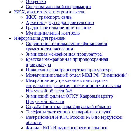
Общество
Средства массовой информации
ЖКХ, архитектура и строительство
ЖКХ, транспорт, связь
Архитектура, градостроительство
Градостроительное зонирование
Муниципальный контроль
Информация для граждан
Содействие по повышению финансовой
грамотности населения
Зиминская межрайонная прокуратура
Братская межрайонная природоохранная
прокуратура
Нижнеудинская транспортная прокуратура
Межмуниципальный отдел МВД РФ "Зиминский"
Межрайонное управление министерства
социального развития, опеки и попечительства
Иркутской области №5
Зиминский филиал ОГКУ Кадровый центр
Иркутской области
Служба Гостехнадзора Иркутской области
Телефоны экстренных и аварийных служб
Межрайонная ИФНС России № 6 по Иркутской
области
Филиал №15 Иркутского регионального