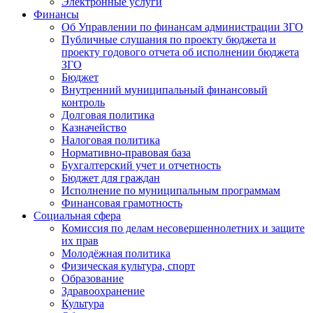
Электронные услуги
Финансы
Об Управлении по финансам администрации ЗГО
Публичные слушания по проекту бюджета и
проекту годового отчета об исполнении бюджета
ЗГО
Бюджет
Внутренний муниципальный финансовый
контроль
Долговая политика
Казначейство
Налоговая политика
Нормативно-правовая база
Бухгалтерский учет и отчетность
Бюджет для граждан
Исполнение по муниципальным программам
Финансовая грамотность
Социальная сфера
Комиссия по делам несовершеннолетних и защите
их прав
Молодёжная политика
Физическая культура, спорт
Образование
Здравоохранение
Культура