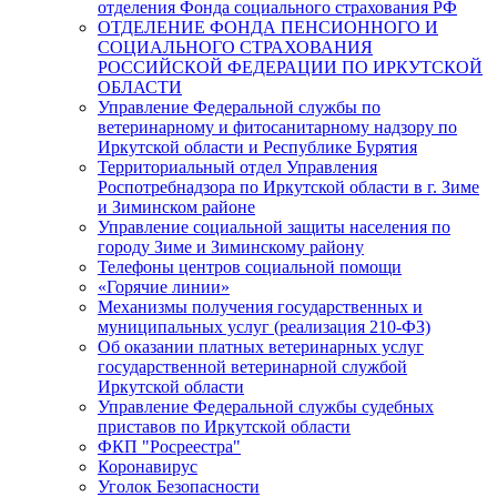
отделения Фонда социального страхования РФ
ОТДЕЛЕНИЕ ФОНДА ПЕНСИОННОГО И
СОЦИАЛЬНОГО СТРАХОВАНИЯ
РОССИЙСКОЙ ФЕДЕРАЦИИ ПО ИРКУТСКОЙ
ОБЛАСТИ
Управление Федеральной службы по
ветеринарному и фитосанитарному надзору по
Иркутской области и Республике Бурятия
Территориальный отдел Управления
Роспотребнадзора по Иркутской области в г. Зиме
и Зиминском районе
Управление социальной защиты населения по
городу Зиме и Зиминскому району
Телефоны центров социальной помощи
«Горячие линии»
Механизмы получения государственных и
муниципальных услуг (реализация 210-ФЗ)
Об оказании платных ветеринарных услуг
государственной ветеринарной службой
Иркутской области
Управление Федеральной службы судебных
приставов по Иркутской области
ФКП "Росреестра"
Коронавирус
Уголок Безопасности