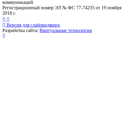
коммуникаций
Регистрационный номер ЭЛ № ФС 77-74235 от 19 ноября
2018 г.
Версия для слабовидящих
Разработка сайта:
Виртуальные технологии
Публикация миниатюры
×
На сайте используются cookies для сбора и хранения
данных, необходимых для корректной работы сайта
и удобства посетителей.
Продолжая использовать наш сайт, Вы соглашаетесь