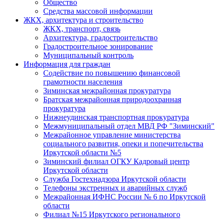
Общество
Средства массовой информации
ЖКХ, архитектура и строительство
ЖКХ, транспорт, связь
Архитектура, градостроительство
Градостроительное зонирование
Муниципальный контроль
Информация для граждан
Содействие по повышению финансовой
грамотности населения
Зиминская межрайонная прокуратура
Братская межрайонная природоохранная
прокуратура
Нижнеудинская транспортная прокуратура
Межмуниципальный отдел МВД РФ "Зиминский"
Межрайонное управление министерства
социального развития, опеки и попечительства
Иркутской области №5
Зиминский филиал ОГКУ Кадровый центр
Иркутской области
Служба Гостехнадзора Иркутской области
Телефоны экстренных и аварийных служб
Межрайонная ИФНС России № 6 по Иркутской
области
Филиал №15 Иркутского регионального