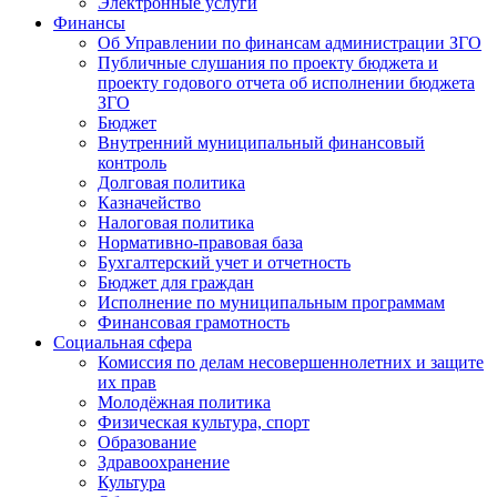
Электронные услуги
Финансы
Об Управлении по финансам администрации ЗГО
Публичные слушания по проекту бюджета и
проекту годового отчета об исполнении бюджета
ЗГО
Бюджет
Внутренний муниципальный финансовый
контроль
Долговая политика
Казначейство
Налоговая политика
Нормативно-правовая база
Бухгалтерский учет и отчетность
Бюджет для граждан
Исполнение по муниципальным программам
Финансовая грамотность
Социальная сфера
Комиссия по делам несовершеннолетних и защите
их прав
Молодёжная политика
Физическая культура, спорт
Образование
Здравоохранение
Культура