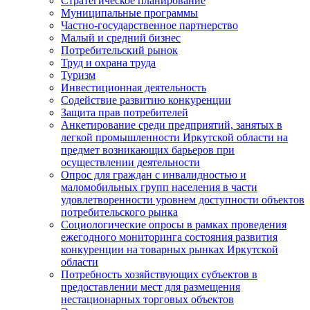
Стратегическое планирование
Муниципальные программы
Частно-государственное партнерство
Малый и средний бизнес
Потребительский рынок
Труд и охрана труда
Туризм
Инвестиционная деятельность
Содействие развитию конкуренции
Защита прав потребителей
Анкетирование среди предприятий, занятых в
легкой промышленности Иркутской области на
предмет возникающих барьеров при
осуществлении деятельности
Опрос для граждан с инвалидностью и
маломобильных групп населения в части
удовлетворенности уровнем доступности объектов
потребительского рынка
Социологические опросы в рамках проведения
ежегодного мониторинга состояния развития
конкуренции на товарных рынках Иркутской
области
Потребность хозяйствующих субъектов в
предоставлении мест для размещения
нестационарных торговых объектов