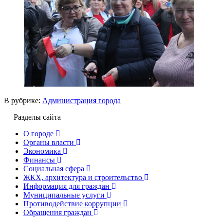
В рубрике:
Администрация города
Разделы сайта
О городе
Органы власти
Экономика
Финансы
Социальная сфера
ЖКХ, архитектура и строительство
Информация для граждан
Муниципальные услуги
Противодействие коррупции
Обращения граждан