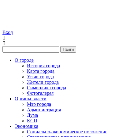
Вход
Найти
О городе
История города
Карта города
Устав города
Жители города
Символика города
Фотогалерея
Органы власти
Мэр города
Администрация
Дума
КСП
Экономика
Социально-экономическое положение